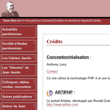
Vous êtes ici >>
Accueil
/
Les Dossiers
/
Crédits et mentions légales
/Crédits
Actualités
jaurésiennes
Crédits
Société d'études
jaurésiennes
Conception/réalisation
:
Les Cahiers Jaurès
Anthony Lorry
Les "Oeuvres" de
Contact
Jean Jaurès
Ce site utilise la technologie PHP 4 et une 
Colloques, tables-
rondes, rencontres
ARTIPHP
:
Autres publications
Le portail Artiphp, développé par Ronald Guéri
http://www.artiloo.com
Autour de Jean