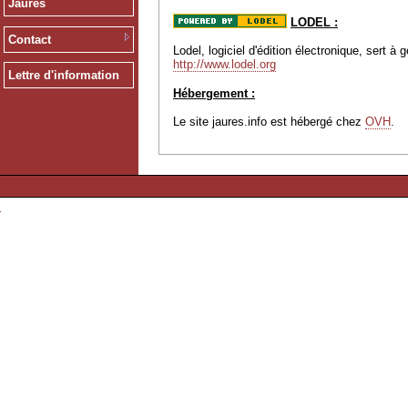
Jaurès
LODEL :
Contact
Lodel, logiciel d'édition électronique, sert 
http://www.lodel.org
Lettre d'information
Hébergement :
Le site jaures.info est hébergé chez
OVH
.