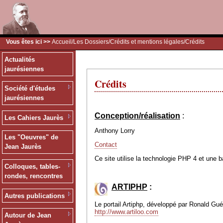
Vous êtes ici >>
Accueil
/
Les Dossiers
/
Crédits et mentions légales
/Crédits
Actualités
jaurésiennes
Crédits
Société d'études
jaurésiennes
Conception/réalisation
:
Les Cahiers Jaurès
Anthony Lorry
Les "Oeuvres" de
Contact
Jean Jaurès
Ce site utilise la technologie PHP 4 et une 
Colloques, tables-
rondes, rencontres
ARTIPHP
:
Autres publications
Le portail Artiphp, développé par Ronald Guéri
http://www.artiloo.com
Autour de Jean