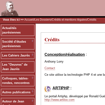
Vous êtes ici >>
Accueil
/
Les Dossiers
/
Crédits et mentions légales
/Crédits
Actualités
jaurésiennes
Crédits
Société d'études
jaurésiennes
Conception/réalisation
:
Les Cahiers Jaurès
Anthony Lorry
Les "Oeuvres" de
Contact
Jean Jaurès
Ce site utilise la technologie PHP 4 et une 
Colloques, tables-
rondes, rencontres
ARTIPHP
:
Autres publications
Le portail Artiphp, développé par Ronald Guéri
http://www.artiloo.com
Autour de Jean