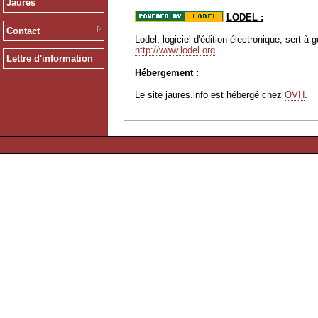
Jaurès
LODEL :
Contact
Lodel, logiciel d'édition électronique, sert 
http://www.lodel.org
Lettre d'information
Hébergement :
Le site jaures.info est hébergé chez
OVH
.