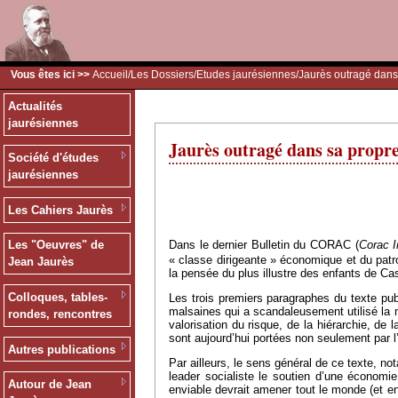
Vous êtes ici >>
Accueil
/
Les Dossiers
/
Etudes jaurésiennes
/Jaurès outragé dans 
Actualités
jaurésiennes
Jaurès outragé dans sa propre 
Société d'études
jaurésiennes
Les Cahiers Jaurès
Dans le dernier Bulletin du CORAC (
Corac I
Les "Oeuvres" de
« classe dirigeante » économique et du patr
Jean Jaurès
la pensée du plus illustre des enfants de Ca
Colloques, tables-
Les trois premiers paragraphes du texte pub
malsaines qui a scandaleusement utilisé la m
rondes, rencontres
valorisation du risque, de la hiérarchie, de 
sont aujourd’hui portées non seulement par l
Autres publications
Par ailleurs, le sens général de ce texte, no
leader socialiste le soutien d’une économie 
Autour de Jean
enviable devrait amener tout le monde (et en 