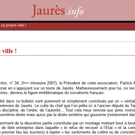
sa propre ville !
ville !
nfos
, n° 34, 2
trimestre 2007), le Président de cette association, Patrick A
ème
onat en s’appuyant sur un texte de Jaurès. Malheureusement pour lui, ce tex
stres, devenu la figure emblématique du socialisme français.
lié dans ce bulletin sont purement et simplement constitués par un « véritab
émoire de Jaurès. Le culte du chef que l’on prête ici à l’ancien député du Tar
la discipline, de l’ordre, de l’autorité… Tout cela nous renvoie aux pires mome
’extrême droite mais aussi par la droite extrême qui gouverne (notamment dans
tamment de la deuxième partie constituée par un montage mettant bout à bout qua
de libre entreprise dans laquelle « le refus de recourir à l’Etat » et la co
premier lieu les ouvriers) à rejeter « les sentiments de colère ou de convoitis