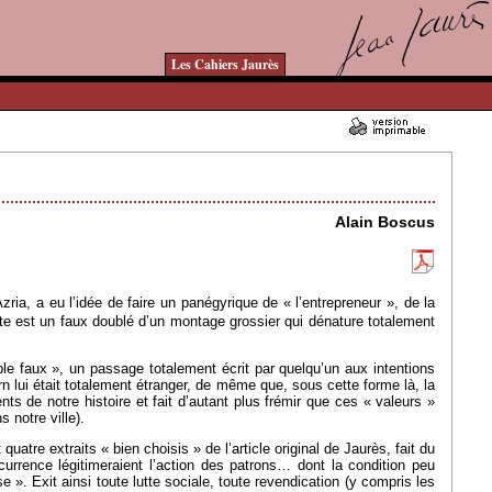
Les Cahiers Jaurès
16/07/2007 - Lu 17043 fois
Alain Boscus
zria, a eu l’idée de faire un panégyrique de « l’entrepreneur », de la
te est un faux doublé d’un montage grossier qui dénature totalement
le faux », un passage totalement écrit par quelqu’un aux intentions
n lui était totalement étranger, de même que, sous cette forme là, la
nts de notre histoire et fait d’autant plus frémir que ces « valeurs »
 notre ville).
tre extraits « bien choisis » de l’article original de Jaurès, fait du
ncurrence légitimeraient l’action des patrons… dont la condition peu
e ». Exit ainsi toute lutte sociale, toute revendication (y compris les