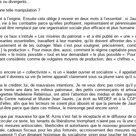
és ou divergents…
ne telle manipulation ?
 à l’origine. Ensuite cela oblige à revenir en deux mots à l’essentiel : si Ja
vie à les combattre parce qu’elles profitaient, représentaient et pérennisai
devait être remplacé par une organisation sociale plus efficace et plus humaine 
ire ce faux s’intitule « Les misères du patronat » et a été publié en « une 
tes essentielles, travaillent à leur manière, qu’ils doivent affronter des si
justement et de les outrager. Mais c’est pour souligner, précisément, com
…] la production ». Pour mieux dire, aussi, comment le régime capitaliste pous
iés « le moins possible » tout en leur demandant « le plus possible ». Pour af
t considérés comme de vulgaires moyens de production, des « chiffres », d
 encore un « collectiviste », ni un « leader ouvrier et socialiste », il appel
quel il donnera sa vie (le terme apparaît clairement sous sa plume sans qu’il sa
 le créditer, lui, de mauvaises intentions. Je ne veux donc pas croire qu’il y
de trente ans dans les milieux patronaux, des petits commerçants et artisan
egrettée Madeleine Rebérioux, ont attiré l’attention des médias et des organi
 du Centre national et Musée Jean Jaurès, j’ai écrit au MEDEF et à la CGPME
’elles, afin que les lecteurs ne soient plus abusés et que la pensée de Jaurè
t-être parce que dans ces milieux, le mensonge peut encore servir…
e par mauvaise foi que M. Azria s’est fait le réceptacle et le diffuseur de ce
circuler ce texte, les tenants du libéralisme triomphant n’aient pas vu là un
r les mesures antisociales, liberticides et autoritaires que le nouveau gouver
ale, cadeaux fiscaux pour les plus fortunés, accroissement des mesures répr
(supposé !) d’un dirigeant historique du socialisme sinon pour toucher (et troub