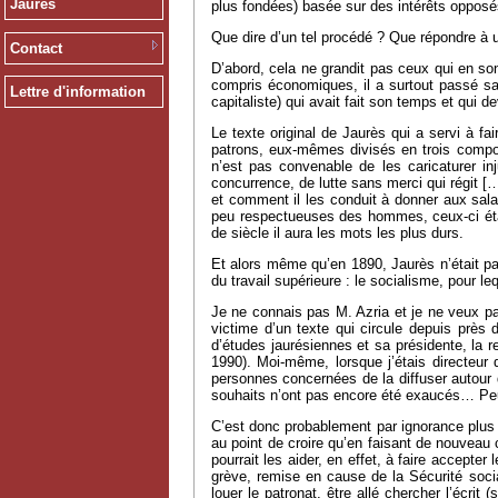
Jaurès
plus fondées) basée sur des intérêts oppos
Que dire d’un tel procédé ? Que répondre à u
Contact
D’abord, cela ne grandit pas ceux qui en sont
compris économiques, il a surtout passé sa 
Lettre d'information
capitaliste) qui avait fait son temps et qui 
Le texte original de Jaurès qui a servi à fa
patrons, eux-mêmes divisés en trois composan
n’est pas convenable de les caricaturer in
concurrence, de lutte sans merci qui régit [
et comment il les conduit à donner aux salar
peu respectueuses des hommes, ceux-ci étan
de siècle il aura les mots les plus durs.
Et alors même qu’en 1890, Jaurès n’était pas
du travail supérieure : le socialisme, pour le
Je ne connais pas M. Azria et je ne veux pas
victime d’un texte qui circule depuis près 
d’études jaurésiennes et sa présidente, la r
1990). Moi-même, lorsque j’étais directeur
personnes concernées de la diffuser autour d
souhaits n’ont pas encore été exaucés… Peu
C’est donc probablement par ignorance plus qu
au point de croire qu’en faisant de nouveau 
pourrait les aider, en effet, à faire accepte
grève, remise en cause de la Sécurité soci
louer le patronat, être allé chercher l’écrit 