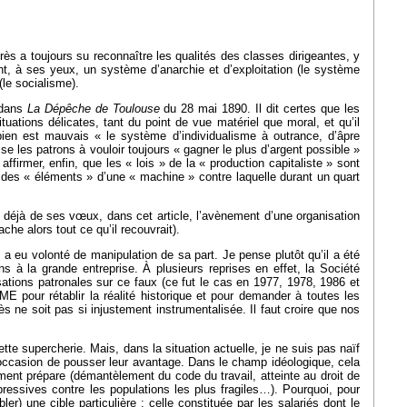
urès a toujours su reconnaître les qualités des classes dirigeantes, y
ent, à ses yeux, un système d’anarchie et d’exploitation (le système
(le socialisme).
» dans
La Dépêche de Toulouse
du 28 mai 1890. Il dit certes que les
tuations délicates, tant du point de vue matériel que moral, et qu’il
bien est mauvais « le système d’individualisme à outrance, d’âpre
se les patrons à vouloir toujours « gagner le plus d’argent possible »
firmer, enfin, que les « lois » de la « production capitaliste » sont
es « éléments » d’une « machine » contre laquelle durant un quart
ait déjà de ses vœux, dans cet article, l’avènement d’une organisation
che alors tout ce qu’il recouvrait).
 a eu volonté de manipulation de sa part. Je pense plutôt qu’il a été
s à la grande entreprise. À plusieurs reprises en effet, la Société
sations patronales sur ce faux (ce fut le cas en 1977, 1978, 1986 et
 pour rétablir la réalité historique et pour demander à toutes les
s ne soit pas si injustement instrumentalisée. Il faut croire que nos
tte supercherie. Mais, dans la situation actuelle, je ne suis pas naïf
e occasion de pousser leur avantage. Dans le champ idéologique, cela
nement prépare (démantèlement du code du travail, atteinte au droit de
essives contre les populations les plus fragiles…). Pourquoi, pour
ler) une cible particulière : celle constituée par les salariés dont le