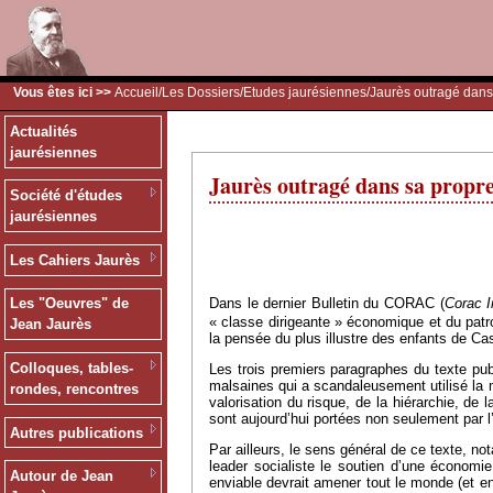
Vous êtes ici >>
Accueil
/
Les Dossiers
/
Etudes jaurésiennes
/Jaurès outragé dans 
Actualités
jaurésiennes
Jaurès outragé dans sa propre 
Société d'études
jaurésiennes
Les Cahiers Jaurès
Dans le dernier Bulletin du CORAC (
Corac I
Les "Oeuvres" de
« classe dirigeante » économique et du patr
Jean Jaurès
la pensée du plus illustre des enfants de Ca
Colloques, tables-
Les trois premiers paragraphes du texte pub
malsaines qui a scandaleusement utilisé la m
rondes, rencontres
valorisation du risque, de la hiérarchie, de 
sont aujourd’hui portées non seulement par l
Autres publications
Par ailleurs, le sens général de ce texte, no
leader socialiste le soutien d’une économie 
Autour de Jean
enviable devrait amener tout le monde (et en 