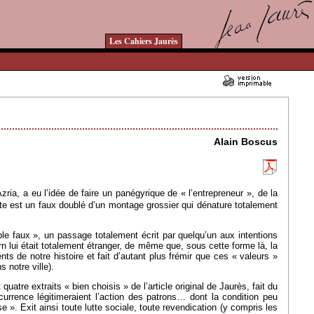
Les Cahiers Jaurès
16/07/2007 - Lu 17045 fois
Alain Boscus
zria, a eu l’idée de faire un panégyrique de « l’entrepreneur », de la
te est un faux doublé d’un montage grossier qui dénature totalement
le faux », un passage totalement écrit par quelqu’un aux intentions
n lui était totalement étranger, de même que, sous cette forme là, la
nts de notre histoire et fait d’autant plus frémir que ces « valeurs »
 notre ville).
tre extraits « bien choisis » de l’article original de Jaurès, fait du
ncurrence légitimeraient l’action des patrons… dont la condition peu
e ». Exit ainsi toute lutte sociale, toute revendication (y compris les