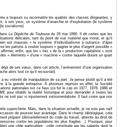
urès a toujours su reconnaître les qualités des classes dirigeantes, y
ent, à ses yeux, un système d’anarchie et d’exploitation (le système
(le socialisme).
» dans
La Dépêche de Toulouse
du 28 mai 1890. Il dit certes que les
tuations délicates, tant du point de vue matériel que moral, et qu’il
bien est mauvais « le système d’individualisme à outrance, d’âpre
se les patrons à vouloir toujours « gagner le plus d’argent possible »
firmer, enfin, que les « lois » de la « production capitaliste » sont
es « éléments » d’une « machine » contre laquelle durant un quart
ait déjà de ses vœux, dans cet article, l’avènement d’une organisation
che alors tout ce qu’il recouvrait).
 a eu volonté de manipulation de sa part. Je pense plutôt qu’il a été
s à la grande entreprise. À plusieurs reprises en effet, la Société
sations patronales sur ce faux (ce fut le cas en 1977, 1978, 1986 et
 pour rétablir la réalité historique et pour demander à toutes les
s ne soit pas si injustement instrumentalisée. Il faut croire que nos
tte supercherie. Mais, dans la situation actuelle, je ne suis pas naïf
e occasion de pousser leur avantage. Dans le champ idéologique, cela
nement prépare (démantèlement du code du travail, atteinte au droit de
essives contre les populations les plus fragiles…). Pourquoi, pour
ler) une cible particulière : celle constituée par les salariés dont le