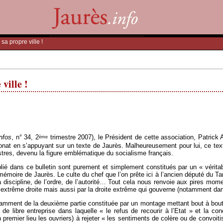
sa propre ville !
ville !
nfos
, n° 34, 2
trimestre 2007), le Président de cette association, Patrick A
ème
onat en s’appuyant sur un texte de Jaurès. Malheureusement pour lui, ce tex
stres, devenu la figure emblématique du socialisme français.
lié dans ce bulletin sont purement et simplement constitués par un « véritab
émoire de Jaurès. Le culte du chef que l’on prête ici à l’ancien député du Tar
la discipline, de l’ordre, de l’autorité… Tout cela nous renvoie aux pires mome
’extrême droite mais aussi par la droite extrême qui gouverne (notamment dans
tamment de la deuxième partie constituée par un montage mettant bout à bout qua
de libre entreprise dans laquelle « le refus de recourir à l’Etat » et la co
premier lieu les ouvriers) à rejeter « les sentiments de colère ou de convoitis