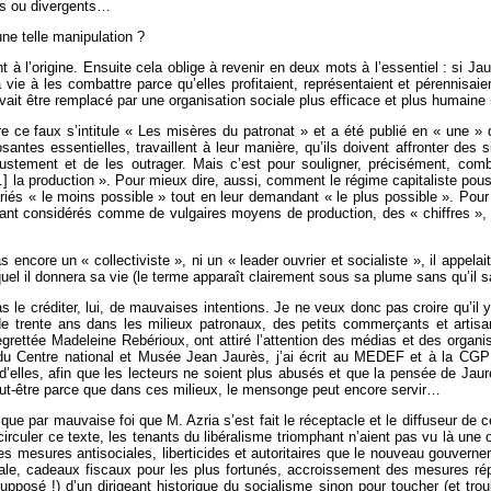
és ou divergents…
ne telle manipulation ?
 à l’origine. Ensuite cela oblige à revenir en deux mots à l’essentiel : si Ja
vie à les combattre parce qu’elles profitaient, représentaient et pérennisai
devait être remplacé par une organisation sociale plus efficace et plus humaine 
ire ce faux s’intitule « Les misères du patronat » et a été publié en « une 
tes essentielles, travaillent à leur manière, qu’ils doivent affronter des si
justement et de les outrager. Mais c’est pour souligner, précisément, com
…] la production ». Pour mieux dire, aussi, comment le régime capitaliste pous
iés « le moins possible » tout en leur demandant « le plus possible ». Pour af
t considérés comme de vulgaires moyens de production, des « chiffres », d
 encore un « collectiviste », ni un « leader ouvrier et socialiste », il appel
quel il donnera sa vie (le terme apparaît clairement sous sa plume sans qu’il sa
 le créditer, lui, de mauvaises intentions. Je ne veux donc pas croire qu’il y
de trente ans dans les milieux patronaux, des petits commerçants et artisan
egrettée Madeleine Rebérioux, ont attiré l’attention des médias et des organi
 du Centre national et Musée Jean Jaurès, j’ai écrit au MEDEF et à la CGPME
’elles, afin que les lecteurs ne soient plus abusés et que la pensée de Jaurè
t-être parce que dans ces milieux, le mensonge peut encore servir…
e par mauvaise foi que M. Azria s’est fait le réceptacle et le diffuseur de ce
circuler ce texte, les tenants du libéralisme triomphant n’aient pas vu là un
r les mesures antisociales, liberticides et autoritaires que le nouveau gouver
ale, cadeaux fiscaux pour les plus fortunés, accroissement des mesures répr
(supposé !) d’un dirigeant historique du socialisme sinon pour toucher (et troub