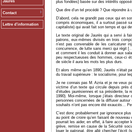
Jaurès
plus fondées) basée sur des intérêts oppos
Que dire d’un tel procédé ? Que répondre à u
Contact
D’abord, cela ne grandit pas ceux qui en sont
compris économiques, il a surtout passé sa 
Lettre d'information
capitaliste) qui avait fait son temps et qui 
Le texte original de Jaurès qui a servi à fa
patrons, eux-mêmes divisés en trois composan
n’est pas convenable de les caricaturer in
concurrence, de lutte sans merci qui régit [
et comment il les conduit à donner aux salar
peu respectueuses des hommes, ceux-ci étan
de siècle il aura les mots les plus durs.
Et alors même qu’en 1890, Jaurès n’était pas
du travail supérieure : le socialisme, pour le
Je ne connais pas M. Azria et je ne veux pas
victime d’un texte qui circule depuis près 
d’études jaurésiennes et sa présidente, la r
1990). Moi-même, lorsque j’étais directeur
personnes concernées de la diffuser autour d
souhaits n’ont pas encore été exaucés… Peu
C’est donc probablement par ignorance plus qu
au point de croire qu’en faisant de nouveau 
pourrait les aider, en effet, à faire accepte
grève, remise en cause de la Sécurité soci
louer le patronat, être allé chercher l’écrit 