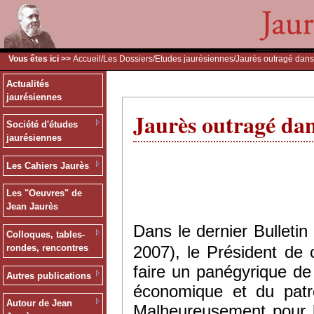
Vous êtes ici >>
Accueil
/
Les Dossiers
/
Etudes jaurésiennes
/Jaurès outragé dans 
Actualités
jaurésiennes
Jaurès outragé dans
Société d'études
jaurésiennes
Les Cahiers Jaurès
Les "Oeuvres" de
Jean Jaurès
Dans le dernier Bullet
Colloques, tables-
2007), le Président de c
rondes, rencontres
faire un panégyrique de 
Autres publications
économique et du patr
Autour de Jean
Malheureusement pour l