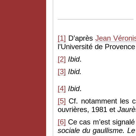
[1]
D’après
Jean Véroni
l’Université de Provenc
[2]
Ibid
.
[3]
Ibid.
[4]
Ibid
.
[5]
Cf. notamment les c
ouvrières, 1981 et
Jaurès
[6]
Ce cas m’est signalé p
sociale du gaullisme. Le