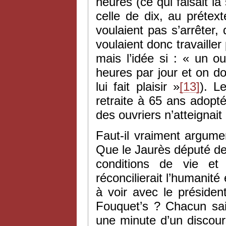
heures (ce qui faisait 
celle de dix, au prétext
voulaient pas s’arrêter, 
voulaient donc travailler
mais l’idée si : « un ou
heures par jour et on doi
lui fait plaisir »
[13]
). L
retraite à 65 ans adop
des ouvriers n’atteignait
Faut-il vraiment argume
Que le Jaurès député de
conditions de vie et
réconcilierait l’humanité 
à voir avec le préside
Fouquet’s ? Chacun sait
une minute d’un discour