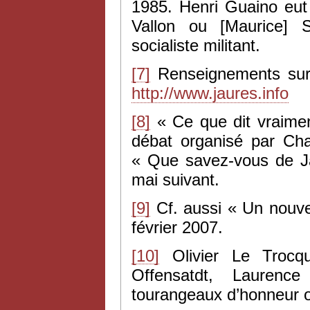
1985. Henri Guaino eut
Vallon ou [Maurice] 
socialiste militant.
[7]
Renseignements sur l
http://www.jaures.info
[8]
« Ce que dit vraime
débat organisé par Cha
« Que savez-vous de Ja
mai suivant.
[9]
Cf. aussi « Un nouvel
février 2007.
[10]
Olivier Le Trocqu
Offensatdt, Laurence
tourangeaux d’honneur o