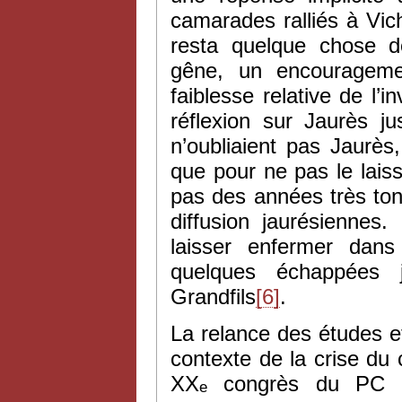
camarades ralliés à Vic
resta quelque chose 
gêne, un encouragemen
faiblesse relative de l’
réflexion sur Jaurès 
n’oubliaient pas Jaurès
que pour ne pas le lais
pas des années très ton
diffusion jaurésiennes
laisser enfermer dans
quelques échappées 
Grandfils
[6]
.
La relance des études e
contexte de la crise d
XX
congrès du PC sov
e