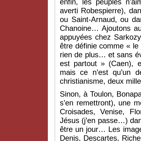
enfin, les peuples n’ai
averti Robespierre), da
ou Saint-Arnaud, ou da
Chanoine… Ajoutons aus
appuyées chez Sarkozy 
être définie comme « le 
rien de plus… et sans é
est partout » (Caen), e
mais ce n’est qu’un d
christianisme, deux mille
Sinon, à Toulon, Bonapa
s’en remettront), une 
Croisades, Venise, Flo
Jésus (j’en passe…) dan
être un jour… Les imag
Denis, Descartes, Riche