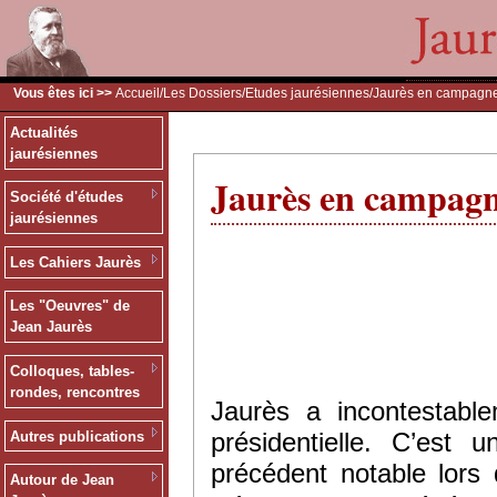
Vous êtes ici >>
Accueil
/
Les Dossiers
/
Etudes jaurésiennes
/Jaurès en campagn
Actualités
jaurésiennes
Jaurès en campag
Société d'études
jaurésiennes
Les Cahiers Jaurès
Les "Oeuvres" de
Jean Jaurès
Colloques, tables-
rondes, rencontres
Jaurès a incontestabl
présidentielle. C’es
Autres publications
précédent notable lors
Autour de Jean