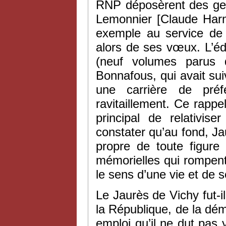
RNP déposèrent des gerb
Lemonnier [Claude Har
exemple au service de la
alors de ses vœux. L’é
(neuf volumes parus d
Bonnafous, qui avait su
une carrière de préf
ravitaillement. Ce rappe
principal de relativis
constater qu’au fond, Ja
propre de toute figure 
mémorielles qui rompent
le sens d’une vie et de 
Le Jaurès de Vichy fut-i
la République, de la démo
emploi qu’il ne dut pas