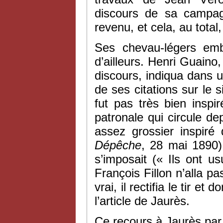
discours de sa campag
revenu, et cela, au total,
Ses chevau-légers emb
d’ailleurs. Henri Guaino
discours, indiqua dans 
de ses citations sur le 
fut pas très bien inspi
patronale qui circule d
assez grossier inspiré 
Dépêche
, 28 mai 1890)
s’imposait (« Ils ont u
François Fillon n’alla pa
vrai, il rectifia le tir e
l’article de Jaurès.
Ce recours à Jaurès par l