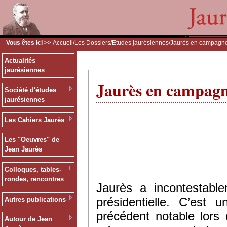
Vous êtes ici >>
Accueil
/
Les Dossiers
/
Etudes jaurésiennes
/Jaurès en campagn
Actualités
jaurésiennes
Jaurès en campag
Société d'études
jaurésiennes
Les Cahiers Jaurès
Les "Oeuvres" de
Jean Jaurès
Colloques, tables-
rondes, rencontres
Jaurès a incontestabl
présidentielle. C’es
Autres publications
précédent notable lors
Autour de Jean