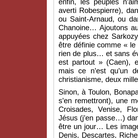
enfin, les peuples n’ai
averti Robespierre), da
ou Saint-Arnaud, ou da
Chanoine… Ajoutons aus
appuyées chez Sarkozy 
être définie comme « le 
rien de plus… et sans é
est partout » (Caen), e
mais ce n’est qu’un d
christianisme, deux mille
Sinon, à Toulon, Bonapa
s’en remettront), une 
Croisades, Venise, Flo
Jésus (j’en passe…) dan
être un jour… Les imag
Denis, Descartes, Riche