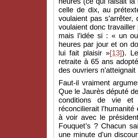
heures (ce qui faisait 
celle de dix, au prétext
voulaient pas s’arrêter, 
voulaient donc travailler
mais l’idée si : « un ou
heures par jour et on doi
lui fait plaisir »
[13]
). L
retraite à 65 ans adop
des ouvriers n’atteignait
Faut-il vraiment argume
Que le Jaurès député de
conditions de vie et
réconcilierait l’humanité 
à voir avec le préside
Fouquet’s ? Chacun sait
une minute d’un discour