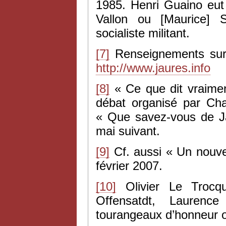
1985. Henri Guaino eut
Vallon ou [Maurice] 
socialiste militant.
[7]
Renseignements sur l
http://www.jaures.info
[8]
« Ce que dit vraime
débat organisé par Cha
« Que savez-vous de Ja
mai suivant.
[9]
Cf. aussi « Un nouvel
février 2007.
[10]
Olivier Le Trocqu
Offensatdt, Laurence
tourangeaux d’honneur o