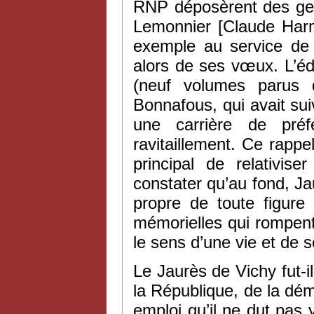
RNP déposèrent des gerb
Lemonnier [Claude Har
exemple au service de la
alors de ses vœux. L’é
(neuf volumes parus d
Bonnafous, qui avait su
une carrière de préf
ravitaillement. Ce rappe
principal de relativis
constater qu’au fond, Ja
propre de toute figure 
mémorielles qui rompent
le sens d’une vie et de 
Le Jaurès de Vichy fut-i
la République, de la démo
emploi qu’il ne dut pas