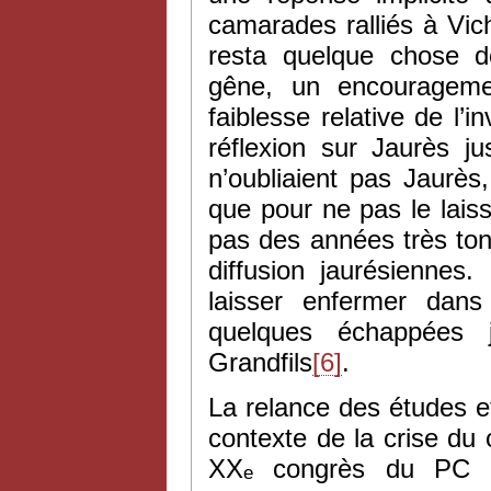
camarades ralliés à Vic
resta quelque chose 
gêne, un encouragemen
faiblesse relative de l’
réflexion sur Jaurès 
n’oubliaient pas Jaurès
que pour ne pas le lais
pas des années très ton
diffusion jaurésiennes
laisser enfermer dans
quelques échappées 
Grandfils
[6]
.
La relance des études e
contexte de la crise d
XX
congrès du PC sov
e