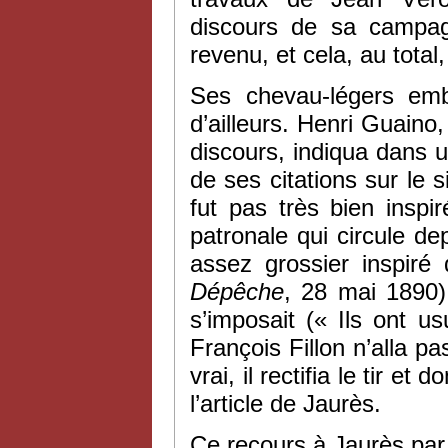
discours de sa campag
revenu, et cela, au total,
Ses chevau-légers emb
d’ailleurs. Henri Guaino
discours, indiqua dans 
de ses citations sur le 
fut pas très bien inspi
patronale qui circule d
assez grossier inspiré 
Dépêche
, 28 mai 1890)
s’imposait (« Ils ont u
François Fillon n’alla pa
vrai, il rectifia le tir e
l’article de Jaurès.
Ce recours à Jaurès par l