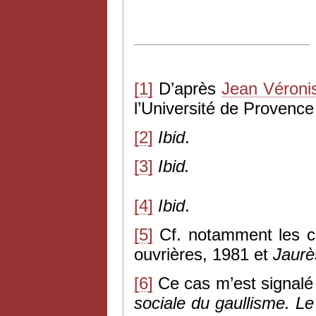
[1]
D’après
Jean Véroni
l’Université de Provenc
[2]
Ibid
.
[3]
Ibid.
[4]
Ibid
.
[5]
Cf. notamment les c
ouvrières, 1981 et
Jaurès
[6]
Ce cas m’est signalé p
sociale du gaullisme. Le