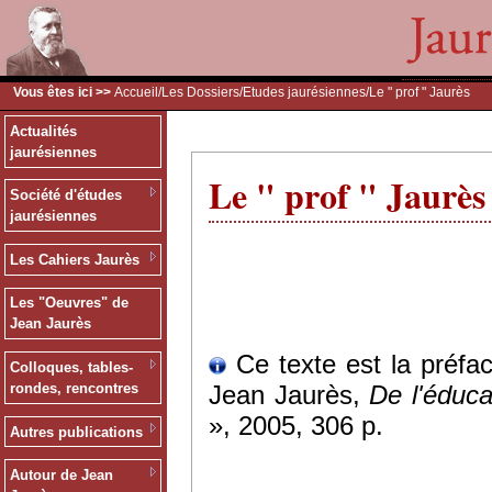
Vous êtes ici >>
Accueil
/
Les Dossiers
/
Etudes jaurésiennes
/Le " prof " Jaurès
Actualités
jaurésiennes
Le " prof " Jaurès
Société d'études
jaurésiennes
Les Cahiers Jaurès
Les "Oeuvres" de
Jean Jaurès
Ce texte est la préfac
Colloques, tables-
Jean Jaurès,
De l'éduca
rondes, rencontres
», 2005, 306 p.
Autres publications
Autour de Jean