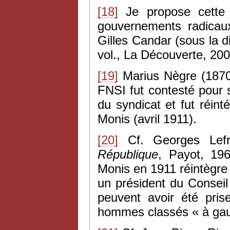
[18]
Je propose cette
gouvernements radica
Gilles Candar (sous la d
vol., La Découverte, 2004
[19]
Marius Nègre (1870
FNSI fut contesté pour s
du syndicat et fut réin
Monis (avril 1911).
[20]
Cf. Georges Lef
République
, Payot, 19
Monis en 1911 réintègre
un président du Consei
peuvent avoir été pri
hommes classés « à ga