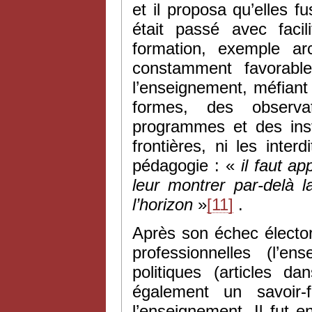
et il proposa qu’elles f
était passé avec faci
formation, exemple ar
constamment favorabl
l’enseignement, méfiant 
formes, des observa
programmes et des instr
frontières, ni les inte
pédagogie : «
il faut a
leur montrer par-delà 
l’horizon
»
[11]
.
Après son échec élector
professionnelles (l’e
politiques (articles d
également un savoir-f
l’enseignement. Il fut en