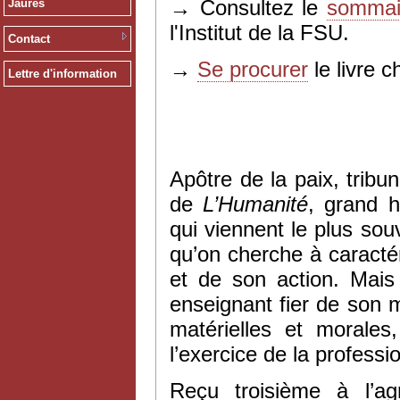
→ Consultez le
sommair
Jaurès
l'Institut de la FSU.
Contact
→
Se procurer
le livre c
Lettre d'information
Apôtre de la paix, trib
de
L’Humanité
, grand h
qui viennent le plus so
qu’on cherche à caracté
et de son action. Mais 
enseignant fier de son 
matérielles et morale
l’exercice de la professi
Reçu troisième à l’ag