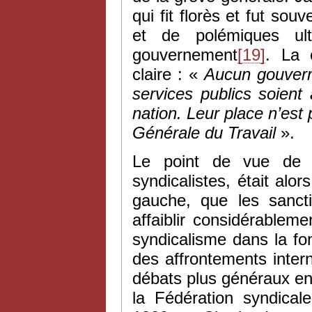
qui fit florès et fut sou
et de polémiques ult
gouvernement
[19]
. La 
claire : «
Aucun gouvern
services publics soient 
nation. Leur place n’est 
Générale du Travail
».
Le point de vue de Ja
syndicalistes, était alo
gauche, que les sanct
affaiblir considérablem
syndicalisme dans la fon
des affrontements inter
débats plus généraux entr
la Fédération syndical