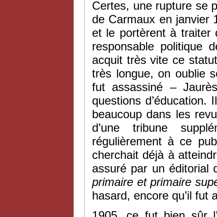
Certes, une rupture se p
de Carmaux en janvier 1
et le portèrent à traite
responsable politique d
acquit très vite ce statu
très longue, on oublie 
fut assassiné – Jaurè
questions d’éducation. Il 
beaucoup dans les rev
d’une tribune supplé
régulièrement à ce publ
cherchait déjà à atteind
assuré par un éditorial
primaire et primaire sup
hasard, encore qu’il fut 
1905, ce fut bien sûr