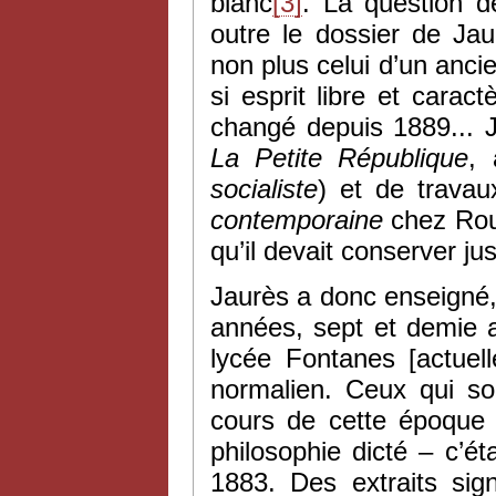
blanc
[3]
. La question d
outre le dossier de Jau
non plus celui d’un an
si esprit libre et cara
changé depuis 1889... J
La Petite République
, 
socialiste
) et de travaux
contemporaine
chez Rouf
qu’il devait conserver ju
Jaurès a donc enseigné,
années, sept et demie a
lycée Fontanes [actuel
normalien. Ceux qui so
cours de cette époque
philosophie dicté – c’é
1883. Des extraits sig