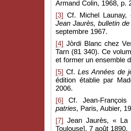
Armand Colin, 1968, p. 
[3]
Cf. Michel Launay, 
Jean Jaurès, bulletin de
septembre 1967.
[4]
Jòrdi Blanc chez Ven
Tarn (81 340). Ce volum
et former un ensemble d
[5]
Cf.
Les Années de j
édition établie par Ma
2006.
[6]
Cf. Jean-Françoi
patries
, Paris, Aubier, 1
[7]
Jean Jaurès, « La
Toulouse], 7 août 1890.