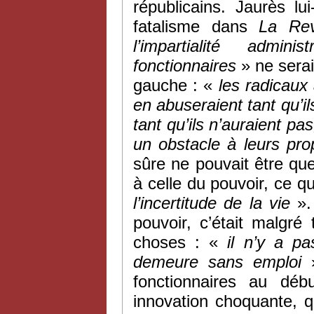
républicains. Jaurès l
fatalisme dans
La Rev
l’impartialité admini
fonctionnaires
» ne serai
gauche : «
les radicaux 
en abuseraient tant qu’i
tant qu’ils n’auraient 
un obstacle à leurs pr
sûre ne pouvait être qu
à celle du pouvoir, ce qui
l’incertitude de la vie
». 
pouvoir, c’était malgré
choses : «
il n’y a p
demeure sans emploi
»
fonctionnaires au dé
innovation choquante, q