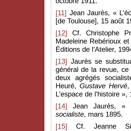
octobre 1911.
[11]
Jean Jaurès, « L’éd
[de Toulouse], 15 août 1
[12]
Cf. Christophe P
Madeleine Rebérioux et 
Éditions de l’Atelier, 199
[13]
Jaurès se substit
général de la revue, ce 
deux agrégés socialist
Heuré,
Gustave Hervé
L’espace de l’histoire »,
[14]
Jean Jaurès, « 
socialiste
, mars 1895.
[15]
Cf. Jeanne S