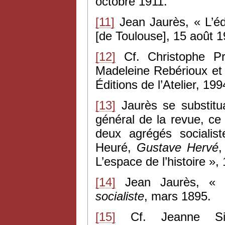
octobre 1911.
[11]
Jean Jaurès, « L’éd
[de Toulouse], 15 août 1
[12]
Cf. Christophe P
Madeleine Rebérioux et 
Éditions de l’Atelier, 199
[13]
Jaurès se substit
général de la revue, ce 
deux agrégés socialist
Heuré,
Gustave Hervé
L’espace de l’histoire »,
[14]
Jean Jaurès, « 
socialiste
, mars 1895.
[15]
Cf. Jeanne S