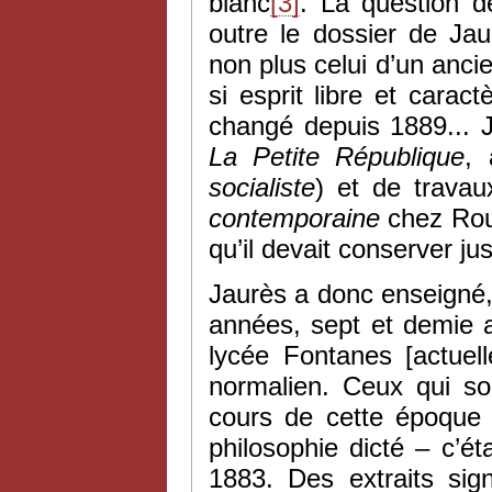
blanc
[3]
. La question d
outre le dossier de Jau
non plus celui d’un an
si esprit libre et cara
changé depuis 1889... J
La Petite République
, 
socialiste
) et de travaux
contemporaine
chez Rouf
qu’il devait conserver ju
Jaurès a donc enseigné,
années, sept et demie a
lycée Fontanes [actuel
normalien. Ceux qui so
cours de cette époque
philosophie dicté – c’é
1883. Des extraits sig