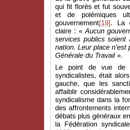
qui fit florès et fut sou
et de polémiques ult
gouvernement
[19]
. La 
claire : «
Aucun gouvern
services publics soient 
nation. Leur place n’est 
Générale du Travail
».
Le point de vue de Ja
syndicalistes, était alo
gauche, que les sanct
affaiblir considérablem
syndicalisme dans la fon
des affrontements inter
débats plus généraux entr
la Fédération syndical