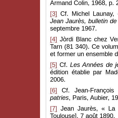
Armand Colin, 1968, p. 
[3]
Cf. Michel Launay, 
Jean Jaurès, bulletin de
septembre 1967.
[4]
Jòrdi Blanc chez Ven
Tarn (81 340). Ce volum
et former un ensemble d
[5]
Cf.
Les Années de j
édition établie par Ma
2006.
[6]
Cf. Jean-Françoi
patries
, Paris, Aubier, 1
[7]
Jean Jaurès, « La
Toulouse], 7 août 1890.