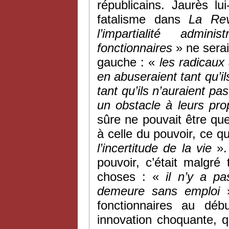
républicains. Jaurès l
fatalisme dans
La Rev
l’impartialité admini
fonctionnaires
» ne serai
gauche : «
les radicaux 
en abuseraient tant qu’i
tant qu’ils n’auraient 
un obstacle à leurs pr
sûre ne pouvait être qu
à celle du pouvoir, ce qui
l’incertitude de la vie
». 
pouvoir, c’était malgré
choses : «
il n’y a p
demeure sans emploi
»
fonctionnaires au dé
innovation choquante, q