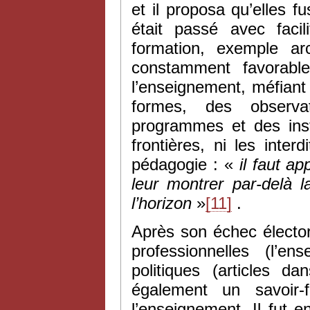
et il proposa qu’elles f
était passé avec faci
formation, exemple ar
constamment favorabl
l’enseignement, méfiant 
formes, des observa
programmes et des instr
frontières, ni les inte
pédagogie : «
il faut a
leur montrer par-delà 
l’horizon
»
[11]
.
Après son échec élector
professionnelles (l’e
politiques (articles d
également un savoir-f
l’enseignement. Il fut en