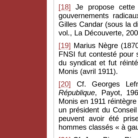
[18]
Je propose cette
gouvernements radica
Gilles Candar (sous la d
vol., La Découverte, 2004
[19]
Marius Nègre (1870
FNSI fut contesté pour s
du syndicat et fut réin
Monis (avril 1911).
[20]
Cf. Georges Lef
République
, Payot, 19
Monis en 1911 réintègre
un président du Consei
peuvent avoir été pri
hommes classés « à ga