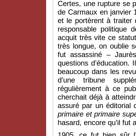
Certes, une rupture se p
de Carmaux en janvier 1
et le portèrent à traite
responsable politique d
acquit très vite ce statu
très longue, on oublie 
fut assassiné – Jaurè
questions d’éducation. Il 
beaucoup dans les rev
d’une tribune supplé
régulièrement à ce publ
cherchait déjà à atteind
assuré par un éditorial
primaire et primaire sup
hasard, encore qu’il fut 
1905, ce fut bien sûr