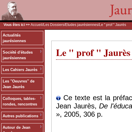
Vous êtes ici >>
Accueil
/
Les Dossiers
/
Etudes jaurésiennes
/Le " prof " Jaurès
Actualités
jaurésiennes
Le " prof " Jaurès
Société d'études
jaurésiennes
Les Cahiers Jaurès
Les "Oeuvres" de
Jean Jaurès
Ce texte est la préfac
Colloques, tables-
Jean Jaurès,
De l'éduca
rondes, rencontres
», 2005, 306 p.
Autres publications
Autour de Jean