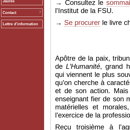
→ Consultez le
sommair
Jaurès
l'Institut de la FSU.
Contact
→
Se procurer
le livre c
Lettre d'information
Apôtre de la paix, trib
de
L’Humanité
, grand h
qui viennent le plus so
qu’on cherche à caracté
et de son action. Mais 
enseignant fier de son 
matérielles et morale
l’exercice de la professi
Reçu troisième à l’ag