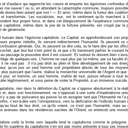
ance et d’audace qui rapproche les coeurs et emporte les égoïsmes confond
s me sauver ! ou si, en attendant la catastrophe commune, toujours possible,
nde durera bien autant que moi ! — Et ainsi, même dans la fureur des coalition
et transformés. Les socialistes, eux, ont le sentiment qu’ils marchent à 
ondent leur propre force, et dans cet élargissement de l’espérance commune
me capitaliste, même dans la joie de la fortune présente, est crispé par l
t de générosité.
nd humain dans l’égoïsme capitaliste. Le Capital, en approfondissant son propr
eurs propres intérêts, ils servent indirectement l’humanité. Ils peuvent se 
civilisation générale. Oui, ils peuvent se dire cela, ou le faire dire par les offi
icochet, que leur but n’est point là, et que s’ils traversent parfois le coura
au passage la poussière dont il est couvert. Et surtout ils doivent bien s’avoue
rivilège de quelques-uns. L’homme ne vaut plus par lui-même, par sa faculté d’a
, il ne vaut pas : il n’a pas droit au plein et libre développement de ses éne
rigueur, qu’un jour un seul homme soit propriétaire absolu de tous les moyen
s plus puissant que l’autre, réalise la monarchie universelle de l’Argent et que
qu’un jour, un homme, un seul homme, maître de tout, puisse refuser à tous 
culée légitimement, et sous peine de violer la Propriété, à un immense suicide.
italiste, rien dans la définition du Capital ne s’oppose absolument à la réa
e et, dans son fonctionnement, ne s’opposait à une sorte d’impérialisme univ
 il n’y a pas de puissance qui puisse lui en assigner tant que l’Humanité ne l’
’infini, c’est-à-dire vers l’omnipotence, vers la déification de l’individu humain
u’au bout de leur droit, ce qu’ils voient, ce n’est pas l’humanité, mais au 
 avenues dans les résidences sacrées de l’Orient, on entrevoit une monstru
liste voilà la limite vers laquelle tend le capitalisme comme le polygone ins
ette fin suprême du capitalisme n’en est pas moins présente à tous ses mouve