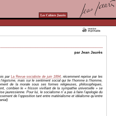
Les Cahiers Jaurès
22/04/2008 - Lu 19222 fois
par Jean Jaurès
ois par
La Revue socialiste
de juin 1894
,
récemment reprise par les
 l’égoïsme, mais sur le sentiment social qui lie l’homme à l’homme,
ement de la morale sous ses formes religieuses, philosophiques,
ent, combien le « frisson vivifiant de la sympathie universelle » se
jauressienne. Pour lui, le socialisme n’ a pas à faire l’apologie du
assement de l’opposition tant entre matérialisme et idéalisme qu’entre
anial)