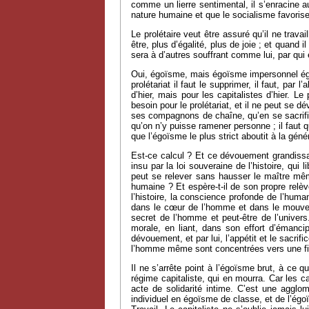
comme un lierre sentimental, il s’enracine 
nature humaine et que le socialisme favorise
Le prolétaire veut être assuré qu’il ne trava
être, plus d’égalité, plus de joie ; et quand i
sera à d’autres souffrant comme lui, par qui e
Oui, égoïsme, mais égoïsme impersonnel égoïs
prolétariat il faut le supprimer, il faut, par
d’hier, mais pour les capitalistes d’hier. 
besoin pour le prolétariat, et il ne peut se d
ses compagnons de chaîne, qu’en se sacrifian
qu’on n’y puisse ramener personne ; il faut qu
que l’égoïsme le plus strict aboutit à la géné
Est-ce calcul ? Et ce dévouement grandissan
insu par la loi souveraine de l’histoire, qui
peut se relever sans hausser le maître même 
humaine ? Et espère-t-il de son propre relèv
l’histoire, la conscience profonde de l’huma
dans le cœur de l’homme et dans le mouvemen
secret de l’homme et peut-être de l’univers
morale, en liant, dans son effort d’émancipa
dévouement, et par lui, l’appétit et le sacrif
l’homme même sont concentrées vers une fin s
Il ne s’arrête point à l’égoïsme brut, à ce 
régime capitaliste, qui en mourra. Car les ca
acte de solidarité intime. C’est une agglomé
individuel en égoïsme de classe, et de l’égo