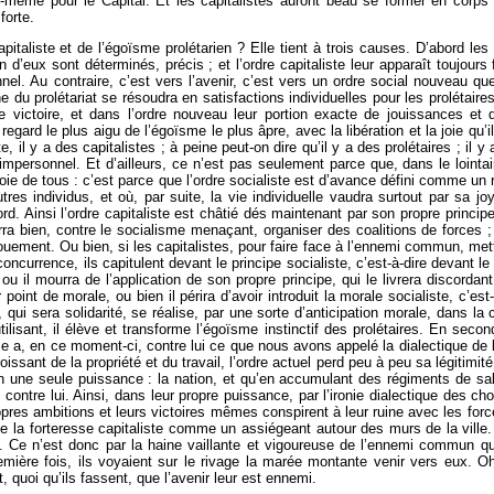
ui-même pour le Capital. Et les capitalistes auront beau se former en corps 
forte.
apitaliste et de l’égoïsme prolétarien ? Elle tient à trois causes. D’abord le
 d’eux sont déterminés, précis ; et l’ordre capitaliste leur apparaît toujours
nnel. Au contraire, c’est vers l’avenir, c’est vers un ordre social nouveau qu
e du prolétariat se résoudra en satisfactions individuelles pour les prolétaire
e victoire, et dans l’ordre nouveau leur portion exacte de jouissances et d
d le plus aigu de l’égoïsme le plus âpre, avec la libération et la joie qu’ils
te, il y a des capitalistes ; à peine peut-on dire qu’il y a des prolétaires ; il 
personnel. Et d’ailleurs, ce n’est pas seulement parce que, dans le lointain
la joie de tous : c’est parce que l’ordre socialiste est d’avance défini comme 
res individus, et où, par suite, la vie individuelle vaudra surtout par sa jo
rd. Ainsi l’ordre capitaliste est châtié dés maintenant par son propre princip
ourra bien, contre le socialisme menaçant, organiser des coalitions de forces 
nt. Ou bien, si les capitalistes, pour faire face à l’ennemi commun, mettent
oncurrence, ils capitulent devant le principe socialiste, c’est-à-dire devant le 
ou il mourra de l’application de son propre principe, qui le livrera discorda
 point de morale, ou bien il périra d’avoir introduit la morale socialiste, c’es
, qui sera solidarité, se réalise, par une sorte d’anticipation morale, dans l
utilisant, il élève et transforme l’égoïsme instinctif des prolétaires. En sec
sme a, en ce moment-ci, contre lui ce que nous avons appelé la dialectique de 
sant de la propriété et du travail, l’ordre actuel perd peu à peu sa légitimit
 en une seule puissance : la nation, et qu’en accumulant des régiments de sa
t contre lui. Ainsi, dans leur propre puissance, par l’ironie dialectique des 
 propres ambitions et leurs victoires mêmes conspirent à leur ruine avec les for
de la forteresse capitaliste comme un assiégeant autour des murs de la vil
ril. Ce n’est donc par la haine vaillante et vigoureuse de l’ennemi commun q
mière fois, ils voyaient sur le rivage la marée montante venir vers eux. O
, quoi qu’ils fassent, que l’avenir leur est ennemi.