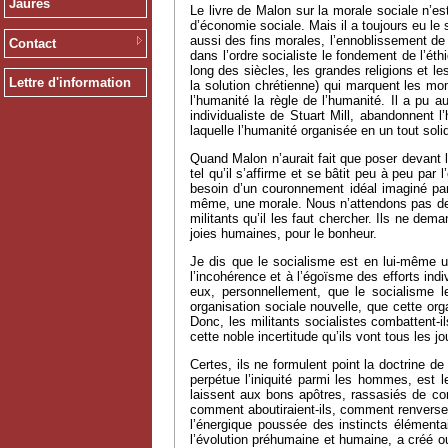
Jaurès
Le livre de Malon sur la morale sociale n’es
d’économie sociale. Mais il a toujours eu le
aussi des fins morales, l’ennoblissement de l
Contact
dans l’ordre socialiste le fondement de l’éth
long des siècles, les grandes religions et le
Lettre d'information
la solution chrétienne) qui marquent les mo
l’humanité la règle de l’humanité. Il a pu a
individualiste de Stuart Mill, abandonnent l
laquelle l’humanité organisée en un tout solida
Quand Malon n’aurait fait que poser devant l
tel qu’il s’affirme et se bâtit peu à peu par 
besoin d’un couronnement idéal imaginé par 
même, une morale. Nous n’attendons pas de rév
militants qu’il les faut chercher. Ils ne dema
joies humaines, pour le bonheur.
Je dis que le socialisme est en lui-même un
l’incohérence et à l’égoïsme des efforts indiv
eux, personnellement, que le socialisme le
organisation sociale nouvelle, que cette orga
Donc, les militants socialistes combattent-
cette noble incertitude qu’ils vont tous les jou
Certes, ils ne formulent point la doctrine de 
perpétue l’iniquité parmi les hommes, est le
laissent aux bons apôtres, rassasiés de confo
comment aboutiraient-ils, comment renverserai
l’énergique poussée des instincts élémentai
l’évolution préhumaine et humaine, a créé ou