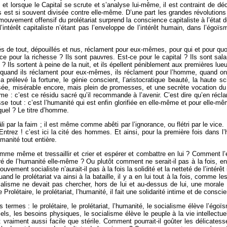
; et lorsque le Capital se scrute et s’analyse lui-même, il est contraint de d
 est si souvent divisée contre elle-même. D’une part les grandes révolutions r
le mouvement offensif du prolétariat surprend la conscience capitaliste à l’état 
l’intérêt capitaliste n’étant pas l’enveloppe de l’intérêt humain, dans l’ég
tés de tout, dépouillés et nus, réclament pour eux-mêmes, pour qui et pour qu
e pour la richesse ? Ils sont pauvres. Est-ce pour le capital ? Ils sont sala
 ? Ils sortent à peine de la nuit, et ils épellent péniblement aux premières lueur
on, quand ils réclament pour eux-mêmes, ils réclament pour l’homme, quand 
prélevé la fortune, le génie conscient, l’aristocratique beauté, la haute sc
ée, misérable encore, mais plein de promesses, et une secrète vocation du
me : c’est ce résidu sacré qu’il recommande à l’avenir. C’est dire qu’en récla
usse tout : c’est l’humanité qui est enfin glorifiée en elle-même et pour elle-m
equel ? Le titre d’homme.
âli par la faim ; il est même comme abêti par l’ignorance, ou flétri par le vi
rez ! c’est ici la cité des hommes. Et ainsi, pour la première fois dans l’hist
manité tout entière.
homme même et tressaillir et crier et espérer et combattre en lui ? Comment l
ré de l’humanité elle-même ? Ou plutôt comment ne serait-il pas à la fois, en
ment socialiste n’aurait-il pas à la fois la solidité et la netteté de l’intérê
d le prolétariat va ainsi à la bataille, il y a en lui tout à la fois, comme le
ocialisme ne devait pas chercher, hors de lui et au-dessus de lui, une morale 
 Prolétaire, le prolétariat, l’humanité, il fait une solidarité intime et de consci
termes : le prolétaire, le prolétariat, l’humanité, le socialisme élève l’égoï
riels, les besoins physiques, le socialisme élève le peuple à la vie intellec
vraiment aussi facile que stérile. Comment pourrait-il goûter les délicatess