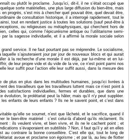
ît ou plutôt le proclame. Jusqu’ici, dit-il, il ne s’était occupé que
uelque sorte matérielles, une plus large diffusion du bien-être, mais
 en progrès, s’est mis à chercher quel pouvait être, quel devait être,
rdinaire de consultation historique, il a interrogé rapidement, tout le
insi, tout en rendant justice à toutes les solutions (sauf peut-être à
conceptions, ou religieuses ou métaphysiques, qui cherchent hors de
bien, celles qui, comme l’épicuréisme antique ou l’utilitarisme semi-
par la sagesse individuelle, et il a affirmé la morale sociale selon
ès grand service. Il ne faut pourtant pas se méprendre. Le socialisme,
 à laquelle s’ajouteraient jour par jour de nouveaux blocs et qui aurait
er à la recherche d’une morale il est déjà, par lui-même et en lui-
ir, de leur propre vide et du vide de la vie, ce n’est point parmi nos
le leur suffit pour l’action elle leur suffit aussi, dans la mesure des
e de plus en plus dans les multitudes humaines, jusqu’ici livrées à
ment des travailleurs que les travailleurs luttent mais ce n’est point à
 des satisfactions individuelles, fermes et durables, que dans une
évolution, le prolétariat peut la hâter, mais qu’il n’y peut suppléer.
les enfants de leurs enfants ? Ils ne le savent point, et c’est dans
vitable qu’elle se soumet, n’est que lâcheté, et le sacrifice, quand il
 le bien-être matériel : c’est celui-là d’abord qu’ils réclament. Ils
nt : ils veulent vivre, et bien vivre, et ils ne le cachent point ; et
cations s’évaporaient en subtilités ? Non, il faut qu’il y ait en elles
t au contraire la bonne conseillère. C’est elle qui, tout le long de
létariat avoue et proclame son égoïsme ; et par là, au lieu de flotter