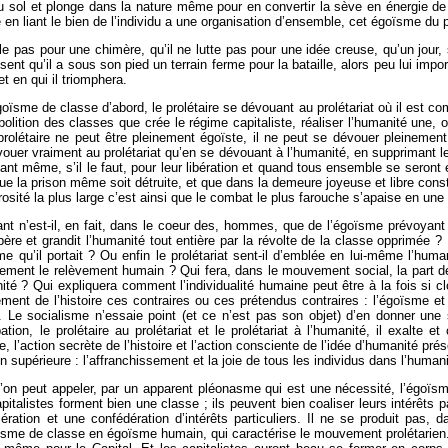
au sol et plonge dans la nature même pour en convertir la sève en énergie de
 en liant le bien de l’individu a une organisation d’ensemble, cet égoïsme du 
ille pas pour une chimère, qu’il ne lutte pas pour une idée creuse, qu’un jour, 
l sent qu’il a sous son pied un terrain ferme pour la bataille, alors peu lui impor
t en qui il triomphera.
me de classe d’abord, le prolétaire se dévouant au prolétariat où il est comp
 l’abolition des classes que crée le régime capitaliste, réaliser l’humanité une,
Le prolétaire ne peut être pleinement égoïste, il ne peut se dévouer pleinem
évouer vraiment au prolétariat qu’en se dévouant à l’humanité, en supprimant le p
t même, s’il le faut, pour leur libération et quand tous ensemble se seront é
e la prison même soit détruite, et que dans la demeure joyeuse et libre construi
rosité la plus large c’est ainsi que le combat le plus farouche s’apaise en une d
t n’est-il, en fait, dans le coeur des, hommes, que de l’égoïsme prévoyant 
 libère et grandit l’humanité tout entière par la révolte de la classe opprimée
qu’il portait ? Ou enfin le prolétariat sent-il d’emblée en lui-même l’human
ement le relèvement humain ? Qui fera, dans le mouvement social, la part de c
nité ? Qui expliquera comment l’individualité humaine peut être à la fois si 
t de l’histoire ces contraires ou ces prétendus contraires : l’égoïsme et 
. Le socialisme n’essaie point (et ce n’est pas son objet) d’en donner une s
tion, le prolétaire au prolétariat et le prolétariat à l’humanité, il exalte
ice, l’action secrète de l’histoire et l’action consciente de l’idée d’humanité 
upérieure : l’affranchissement et la joie de tous les individus dans l’humani
qu’on peut appeler, par un apparent pléonasme qui est une nécessité, l’égoïsme
pitalistes forment bien une classe ; ils peuvent bien coaliser leurs intérêts pa
ration et une confédération d’intérêts particuliers. Il ne se produit pas, d
ïsme de classe en égoïsme humain, qui caractérise le mouvement prolétarien. 