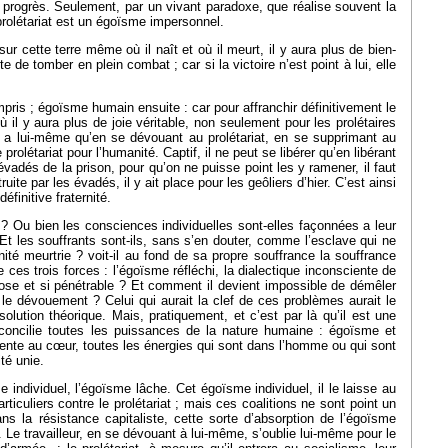
 progrès. Seulement, par un vivant paradoxe, que réalise souvent la
prolétariat est un égoïsme impersonnel.
sur cette terre même où il naît et où il meurt, il y aura plus de bien-
te de tomber en plein combat ; car si la victoire n’est point à lui, elle
ris ; égoïsme humain ensuite : car pour affranchir définitivement le
 où il y aura plus de joie véritable, non seulement pour les prolétaires
ent a lui-même qu’en se dévouant au prolétariat, en se supprimant au
rolétariat pour l’humanité. Captif, il ne peut se libérer qu’en libérant
vadés de la prison, pour qu’on ne puisse point les y ramener, il faut
te par les évadés, il y ait place pour les geôliers d’hier. C’est ainsi
éfinitive fraternité.
? Ou bien les consciences individuelles sont-elles façonnées a leur
 ? Et les souffrants sont-ils, sans s’en douter, comme l’esclave qui ne
ité meurtrie ? voit-il au fond de sa propre souffrance la souffrance
es trois forces : l’égoïsme réfléchi, la dialectique inconsciente de
close et si pénétrable ? Et comment il devient impossible de démêler
le dévouement ? Celui qui aurait la clef de ces problèmes aurait le
olution théorique. Mais, pratiquement, et c’est par là qu’il est une
 et concilie toutes les puissances de la nature humaine : égoïsme et
présente au cœur, toutes les énergies qui sont dans l’homme ou qui sont
té unie.
 individuel, l’égoïsme lâche. Cet égoïsme individuel, il le laisse au
rticuliers contre le prolétariat ; mais ces coalitions ne sont point un
ans la résistance capitaliste, cette sorte d’absorption de l’égoïsme
Le travailleur, en se dévouant à lui-même, s’oublie lui-même pour le