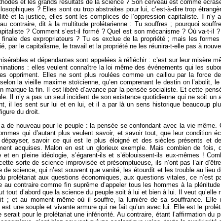
thodes et les grands résultats de la science ? Son cerveau est comme écrasé
losophiques ? Elles sont ou trop abstraites pour lui, c’est-à-dire trop étrangè
ité et la justice, elles sont les complices de l’oppression capitaliste. Il n’
u contraire, dit à la multitude prolétarienne : Tu souffres ; pourquoi souffre
capitaliste ? Comment s’est-il formé ? Quel est son mécanisme ? Où va-t-il ?
ion finale des expropriateurs ? Tu es exclue de la propriété ; mais les formes
é, par le capitalisme, le travail et la propriété ne les réunira-t-elle pas à no
isérables et dépendantes sont appelées à réfléchir : c’est sur leur misère mê
nations : elles veulent connaître la loi même des événements qui les subordon
s oppriment. Elles ne sont plus roulées comme un caillou par la force de 
 selon la vieille maxime stoïcienne, qu’en comprenant le destin on l’abolit, le 
l en marque la fin. Il est libéré d’avance par la pensée socialiste. Et cette p
ule. Il n’y a pas un seul incident de son existence quotidienne qui ne soit un
, il les sent sur lui et en lui, et il a par là un sens historique beaucoup p
igure du droit.
e a de nouveau pour le peuple : la pensée se confondant avec la vie même. 
 hommes qui d’autant plus veulent savoir, et savoir tout, que leur condition
payser, savoir ce qui est le plus éloigné et des siècles présents et de l
ment acquises. Malon en est un glorieux exemple. Mais combien de fois,
 et en pleine idéologie, s’égarent-ils et s’éblouissent-ils eux-mêmes ! Com
cette sorte de science improvisée et présomptueuse, ils n’ont pas l’air d’ê
e de science, qui n’est souvent que vanité, les étourdit et les trouble au lieu de 
 du prolétariat aux questions économiques, aux questions vitales, ce n’est pas
 au contraire comme fin suprême d’appeler tous les hommes à la plénitude de la
t tout d’abord que la science du peuple soit à lui et bien à lui. Il veut qu’elle ne 
 ; et au moment même où il souffre, la lumière de sa souffrance. Elle n’e
 est une souple et vivante armure qui ne fait qu’un avec lui. Elle est le prolét
 serait pour le prolétariat une infériorité. Au contraire, étant l’affirmation du 