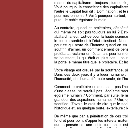
ressort du capitalisme : toujours plus outré 
Voilà pourquoi la conscience des capitalistes
l’autre le Capital leur dit : Domination ; et 
pour nos ennemis ! Voilà pourquoi surtout, 
pure : le noble égoïsme humain.
Au contraire, quand les prolétaires, déshéri
qui même ne soit pas toujours en lui ? Est-c
abâtardi la leur. Est-ce pour la haute science
le besoin sordide et à l’état d’instinct. N
pour ce qui reste de l’homme quand on en a 
souffrir, d’aimer, un commencement de pens
prolétariat réclame en réclamant pour lui-mê
se haussant, lui qui était au plus bas, il ha
la porte le même titre que le prolétaire. Et l
Votre visage est creusé par la souffrance, p
Dans ces deux yeux il y a lueur humaine : Ent
l’humanité, de l’humanité toute seule, de l’hu
Comment le prolétaire ne sentirait-il pas l’
d’une classe, ne serait-il pas l’égoïsme sac
égoïsme humain ? Comment, par suite, le mouve
grandeur des aspirations humaines ? Oui, quan
sacrifice. J’avais le droit de dire que le s
historique et, en quelque sorte, extérieure : le
De même que par la pénétration de ces trois 
fond et pour point d’appui les intérêts maté
que la pensée est une noble puissance, est 