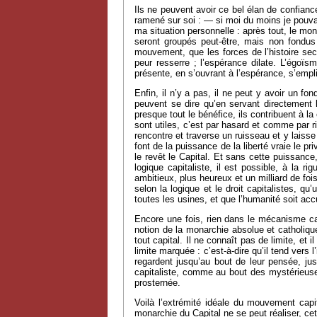
Ils ne peuvent avoir ce bel élan de confi
ramené sur soi : — si moi du moins je pouvai
ma situation personnelle : après tout, le mo
seront groupés peut-être, mais non fondus 
mouvement, que les forces de l’histoire sec
peur resserre ; l’espérance dilate. L’égoïs
présente, en s’ouvrant à l’espérance, s’empli
Enfin, il n’y a pas, il ne peut y avoir un fo
peuvent se dire qu’en servant directement l
presque tout le bénéfice, ils contribuent à la 
sont utiles, c’est par hasard et comme par r
rencontre et traverse un ruisseau et y laisse 
font de la puissance de la liberté vraie le p
le revêt le Capital. Et sans cette puissance
logique capitaliste, il est possible, à la 
ambitieux, plus heureux et un milliard de foi
selon la logique et le droit capitalistes, 
toutes les usines, et que l’humanité soit ac
Encore une fois, rien dans le mécanisme cap
notion de la monarchie absolue et catholiqu
tout capital. Il ne connaît pas de limite, et
limite marquée : c’est-à-dire qu’il tend vers l
regardent jusqu’au bout de leur pensée, jusq
capitaliste, comme au bout des mystérieuses
prosternée.
Voilà l’extrémité idéale du mouvement capita
monarchie du Capital ne se peut réaliser, c