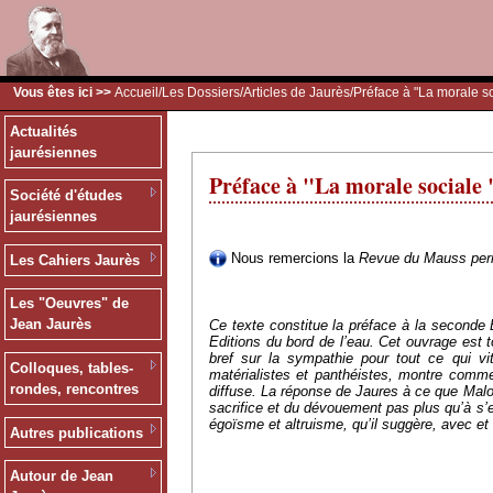
Vous êtes ici >>
Accueil
/
Les Dossiers
/
Articles de Jaurès
/Préface à "La morale s
Actualités
jaurésiennes
Préface à "La morale sociale
Société d'études
jaurésiennes
Nous remercions la
Revue du Mauss pe
Les Cahiers Jaurès
Les "Oeuvres" de
Jean Jaurès
Ce texte constitue la préface à la seconde
Editions du bord de l’eau. Cet ouvrage est 
bref sur la sympathie pour tout ce qui v
Colloques, tables-
matérialistes et panthéistes, montre commen
rondes, rencontres
diffuse. La réponse de Jaures à ce que Malon
sacrifice et du dévouement pas plus qu’à s’en
égoïsme et altruisme, qu’il suggère, avec et
Autres publications
Autour de Jean