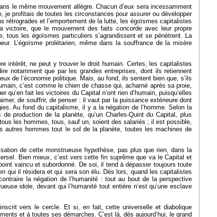
us dans le même mouvement allègre. Chacun d’eux sera incessamment
 je profitais de toutes les circonstances pour assurer ou développer
s rétrogrades et l’emportement de la lutte, les égoïsmes capitalistes
la victoire, que le mouvement des faits concorde avec leur propre
, tous les égoïsmes particuliers s’agrandissent et se pénètrent. La
a peur. L’égoïsme prolétarien, même dans la souffrance de la misère
e intérêt, ne peut y trouver le droit humain. Certes, les capitalistes
dire notamment que par les grandes entreprises, dont ils retiennent
cieux de l’économie politique. Mais, au fond, ils sentent bien que, s’ils
nt humain, c’est comme le chien de chasse qui, acharné après sa proie,
r qu’en fait les victoires du Capital n’ont rien d’humain, puisqu’elles
imer, de souffrir, de penser : il vaut par la puissance extérieure dont
rgies. Au fond du capitalisme, il y a la négation de l’homme. Selon la
s de production de la planète, qu’un Charles-Quint du Capital, plus
 tous les hommes, tous, sauf un, soient des salariés ; il est possible,
les autres hommes tout le sol de la planète, toutes les machines de
lisation de cette monstrueuse hypothèse, pas plus que rien, dans la
ersel. Bien mieux, c’est vers cette fin suprême que va le Capital et
a point vaincu et subordonné. De soi, il tend à dépasser toujours toute
 en qui il résidera et qui sera son élu. Dés lors, quand les capitalistes
contraire la négation de l’humanité : tout au bout de la perspective
euse idole, devant qui l’humanité tout entière n’est qu’une esclave
crit vers le cercle. Et si, en fait, cette universelle et diabolique
ments et à toutes ses démarches. C’est là, dès aujourd’hui, le grand