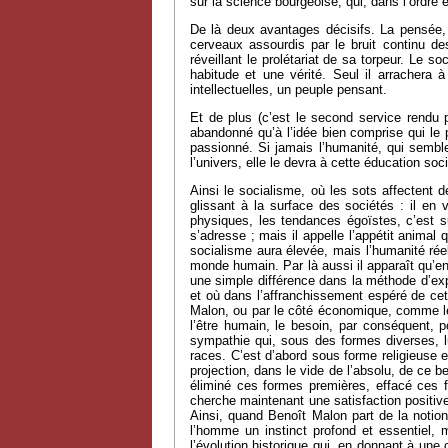
sur la science bourgeoise, qui, dans l’ordre
De là deux avantages décisifs. La pensée, 
cerveaux assourdis par le bruit continu de
réveillant le prolétariat de sa torpeur. Le 
habitude et une vérité. Seul il arrachera 
intellectuelles, un peuple pensant.
Et de plus (c’est le second service rendu p
abandonné qu’à l’idée bien comprise qui le pr
passionné. Si jamais l’humanité, qui semble
l’univers, elle le devra à cette éducation soci
Ainsi le socialisme, où les sots affectent de
glissant à la surface des sociétés : il en v
physiques, les tendances égoïstes, c’est sur
s’adresse ; mais il appelle l’appétit animal
socialisme aura élevée, mais l’humanité réel
monde humain. Par là aussi il apparaît qu’en
une simple différence dans la méthode d’expo
et où dans l’affranchissement espéré de cet
Malon, ou par le côté économique, comme le 
l’être humain, le besoin, par conséquent, po
sympathie qui, sous des formes diverses, l
races. C’est d’abord sous forme religieuse e
projection, dans le vide de l’absolu, de ce b
éliminé ces formes premières, effacé ces f
cherche maintenant une satisfaction positive 
Ainsi, quand Benoît Malon part de la notion
l’homme un instinct profond et essentiel, 
l’évolution historique qui, en donnant à une