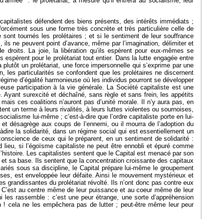
d’armée : le prolétariat, à mesure qu’il entrera au socialisme, leur
s capitalistes défendent des biens présents, des intérêts immédiats ;
 forcément sous une forme très concrète et très particulière celle de
e sont tournés les prolétaires ; et si le sentiment de leur souffrance
s, ils ne peuvent point d’avance, même par l’imagination, délimiter et
e droits. La joie, la libération qu’ils espèrent pour eux-mêmes se
 espèrent pour le prolétariat tout entier. Dans la lutte engagée entre
y a plutôt un prolétariat, une force impersonnelle qui s’exprime par une
, les particularités se confondent que les prolétaires ne discernent
un régime d’égalité harmonieuse où les individus pourront se développer
yeuse participation à la vie générale. La Société capitaliste est une
e. Ayant surexcité et déchaîné, sans règle et sans frein, les appétits
; mais ces coalitions n’auront pas d’unité morale. Il n’y aura pas, en
 un terme à leurs rivalités, à leurs luttes violentes ou sournoises,
socialisme lui-même ; c’est-à-dire que l’ordre capitaliste porte en lui-
nt et désagrège aux coups de l’ennemi, ou il mourra de l’adoption du
t-àdire la solidarité, dans un régime social qui est essentiellement un
a conscience de ceux qui le préparent, en un sentiment de solidarité :
ond lieu, si l’égoïsme capitaliste ne peut être ennobli et épuré comme
l’histoire. Les capitalistes sentent que le Capital est menacé par son
é et sa base. Ils sentent que la concentration croissante des capitaux
lariés sous sa discipline, le Capital prépare lui-même le groupement
choses, est enveloppée leur défaite. Ainsi le mouvement mystérieux et
ces grandissantes du prolétariat révolté. Ils n’ont donc pas contre eux
le. C’est au centre même de leur puissance et au coeur même de leur
ui les rassemble : c’est une peur étrange, une sorte d’appréhension
h ! cela ne les empêchera pas de lutter ; peut-être même leur peur