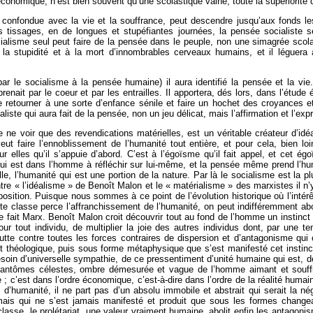
 économique, n’est bien souvent qu’une scolastique vaine, toute la supériorité
confondue avec la vie et la souffrance, peut descendre jusqu’aux fonds les
s tissages, en de longues et stupéfiantes journées, la pensée socialiste 
socialisme seul peut faire de la pensée dans le peuple, non une simagrée scola
à la stupidité et à la mort d’innombrables cerveaux humains, et il léguera
ar le socialisme à la pensée humaine) il aura identifié la pensée et la vie
enait par le coeur et par les entrailles. Il apportera, dés lors, dans l’étude 
 retourner à une sorte d’enfance sénile et faire un hochet des croyances e
aliste qui aura fait de la pensée, non un jeu délicat, mais l’affirmation et l’exp
 ne voir que des revendications matérielles, est un véritable créateur d’idéal.
eut faire l’ennoblissement de l’humanité tout entière, et pour cela, bien loi
 elles qu’il s’appuie d’abord. C’est à l’égoïsme qu’il fait appel, et cet égoï
 qui est dans l’homme à réfléchir sur lui-même, et la pensée même prend l’hum
le, l’humanité qui est une portion de la nature. Par là le socialisme est la p
tre « l’idéalisme » de Benoît Malon et le « matérialisme » des marxistes il n
sition. Puisque nous sommes à ce point de l’évolution historique où l’intérêt 
te classe perce l’affranchissement de l’humanité, on peut indifféremment ab
fait Marx. Benoît Malon croit découvrir tout au fond de l’homme un instinct 
ur tout individu, de multiplier la joie des autres individus dont, par une ten
utte contre toutes les forces contraires de dispersion et d’antagonisme qui
t théologique, puis sous forme métaphysique que s’est manifesté cet instinct 
esoin d’universelle sympathie, de ce pressentiment d’unité humaine qui est, dès
antômes célestes, ombre démesurée et vague de l’homme aimant et souffrant
; c’est dans l’ordre économique, c’est-à-dire dans l’ordre de la réalité humain
 d’humanité, il ne part pas d’un absolu immobile et abstrait qui serait la n
mais qui ne s’est jamais manifesté et produit que sous les formes changean
 classe, le prolétariat, une valeur vraiment humaine, abolit enfin les antagon