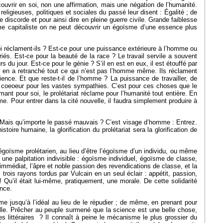
écouvrir en soi, non une affirmation, mais une négation de l’humanité.
eligieuses, politiques et sociales du passé leur disent : Égalité ; de
de discorde et pour ainsi dire en pleine guerre civile. Grande faiblesse
oïsme capitaliste on ne peut découvrir un égoïsme d’une essence plus
oi réclament-ils ? Est-ce pour une puissance extérieure à l’homme ou
riés. Est-ce pour la beauté de la race ? Le travail servile a souvent
s du jour. Est-ce pour le génie ? S’il en est en eux, il est étouffé par
on en a retranché tout ce qui n’est pas l’homme même. Ils réclament
ience. Et que reste-t-il de l’homme ? La puissance de travailler, de
 coeoeur pour les vastes sympathies. C’est pour ces choses que le
mant pour soi, le prolétariat réclame pour l’humanité tout entière. En
ême. Pour entrer dans la cité nouvelle, il faudra simplement produire à
ce. Mais qu’importe le passé mauvais ? C’est visage d’homme : Entrez.
oire humaine, la glorification du prolétariat sera la glorification de
’égoïsme prolétarien, au lieu d’être l’égoïsme d’un individu, ou même
 une palpitation indivisible : égoïsme individuel, égoïsme de classe,
t immédiat, l’âpre et noble passion des revendications de classe, et la
s trois rayons tordus par Vulcain en un seul éclair : appétit, passion,
! Qu’il était lui-même, pratiquement, une morale. De cette solidarité
ence.
sme jusqu’à l’idéal au lieu de le répudier ; de même, en prenant pour
tuelle. Prêcher au peuple surmené que la science est une belle chose,
es littéraires ? Il connaît à peine le mécanisme le plus grossier du