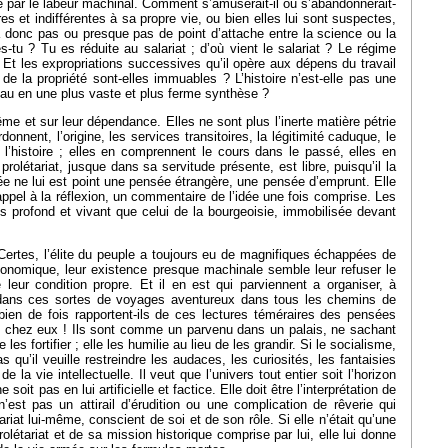
 par le labeur machinal. Comment s’amuserait-il ou s’abandonnerait-
res et indifférentes à sa propre vie, ou bien elles lui sont suspectes,
y a donc pas ou presque pas de point d’attache entre la science ou la
s-tu ? Tu es réduite au salariat ; d’où vient le salariat ? Le régime
 Et les expropriations successives qu’il opère aux dépens du travail
 de la propriété sont-elles immuables ? L’histoire n’est-elle pas une
uveau en une plus vaste et plus ferme synthèse ?
me et sur leur dépendance. Elles ne sont plus l’inerte matière pétrie
nent, l’origine, les services transitoires, la légitimité caduque, le
l’histoire ; elles en comprennent le cours dans le passé, elles en
prolétariat, jusque dans sa servitude présente, est libre, puisqu’il la
ensée ne lui est point une pensée étrangère, une pensée d’emprunt. Elle
 appel à la réflexion, un commentaire de l’idée une fois comprise. Les
lus profond et vivant que celui de la bourgeoisie, immobilisée devant
Certes, l’élite du peuple a toujours eu de magnifiques échappées de
 économique, leur existence presque machinale semble leur refuser le
eur condition propre. Et il en est qui parviennent a organiser, à
 dans ces sortes de voyages aventureux dans tous les chemins de
bien de fois rapportent-ils de ces lectures téméraires des pensées
tre chez eux ! Ils sont comme un parvenu dans un palais, ne sachant
les fortifier ; elle les humilie au lieu de les grandir. Si le socialisme,
 qu’il veuille restreindre les audaces, les curiosités, les fantaisies
 vie intellectuelle. Il veut que l’univers tout entier soit l’horizon
soit pas en lui artificielle et factice. Elle doit être l’interprétation de
st pas un attirail d’érudition ou une complication de rêverie qui
ariat lui-même, conscient de soi et de son rôle. Si elle n’était qu’une
prolétariat et de sa mission historique comprise par lui, elle lui donne