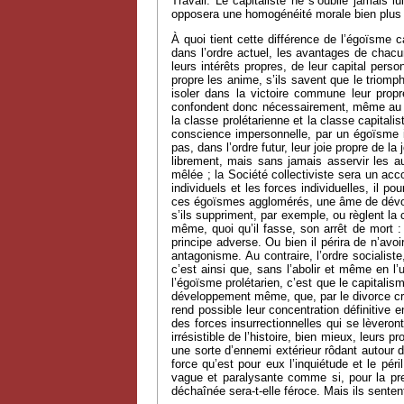
Travail. Le capitaliste ne s’oublie jamais l
opposera une homogénéité morale bien plus 
À quoi tient cette différence de l’égoïsme c
dans l’ordre actuel, les avantages de chacun
leurs intérêts propres, de leur capital perso
propre les anime, s’ils savent que le triomph
isoler dans la victoire commune leur propr
confondent donc nécessairement, même au regar
la classe prolétarienne et la classe capitalis
conscience impersonnelle, par un égoïsme im
pas, dans l’ordre futur, leur joie propre de 
librement, mais sans jamais asservir les aut
mêlée ; la Société collectiviste sera un acco
individuels et les forces individuelles, il p
ces égoïsmes agglomérés, une âme de dévoueme
s’ils suppriment, par exemple, ou règlent la c
même, quoi qu’il fasse, son arrêt de mort : 
principe adverse. Ou bien il périra de n’avoir
antagonisme. Au contraire, l’ordre socialiste
c’est ainsi que, sans l’abolir et même en l’
l’égoïsme prolétarien, c’est que le capitali
développement même, que, par le divorce crois
rend possible leur concentration définitive
des forces insurrectionnelles qui se lèveron
irrésistible de l’histoire, bien mieux, leurs
une sorte d’ennemi extérieur rôdant autour 
force qu’est pour eux l’inquiétude et le pé
vague et paralysante comme si, pour la pre
déchaînée sera-t-elle féroce. Mais ils sentent