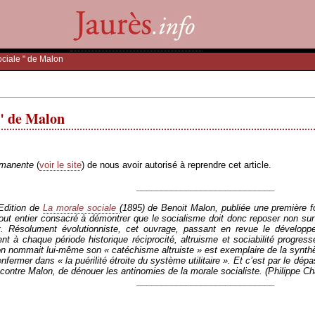
ociale " de Malon
 " de Malon
rmanente
(
voir le site
) de nous avoir autorisé à reprendre cet article.
____________________________
 Edition de
La morale sociale
(1895) de Benoit Malon, publiée une première f
tout entier consacré à démontrer que le socialisme doit donc reposer non sur
it. Résolument évolutionniste, cet ouvrage, passant en revue le développ
t à chaque période historique réciprocité, altruisme et sociabilité progress
 nommait lui-même son « catéchisme altruiste » est exemplaire de la synthèse 
fermer dans « la puérilité étroite du système utilitaire ». Et c’est par le dép
 contre Malon, de dénouer les antinomies de la morale socialiste. (Philippe Ch
____________________________