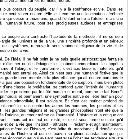
 de la vie armée sur les formules mortes.
 plus obscurs du peuple, car il y a là souffrance et vie. Dans les
seule peut vibrer encore. Elle est comme une lancination cérébrale
ire qui cesse à treize ans, quand l’enfant entre à l’atelier, mais une
 à l’humanité future, pour ses prodigieuses audaces et entreprises
. Le peuple aura contracté l’habitude de la méthode : il ne se sera
élargie de l’univers et de la vie, une sincérité profonde et un sérieux
t des systèmes, retrouve le sens vraiment religieux de la vie et de
ression de la vie.
 De l’idéal il ne fait point je ne sais quelle aristocratique fantaisie
n d’éliminer ou de dédaigner les instincts primordiaux, les appétits
sme, il l’élargit et le transforme ; c’est aux besoins matériels qu’il
anité aux entrailles. Ainsi ce n’est pas une humanité fictive que le
lus grande force morale et la plus efficace qui ait encore paru ans le
’y a pas une opposition fondamentale de conception, mais bien plutôt
d’une classe, le prolétariat, se confond avec l’intérêt de l’humanité
order le problème par le côté humain et moral, comme le fait Benoît
primordial et permanent, une sympathie native de l’être humain pour
dance primordiale, il est solidaire. Et c’est cet instinct profond de
 ont armé les uns contre les autres les hommes, les peuples et les
; les grandes religions et les grandes philosophies n’ont été que la
 l’origine, au coeur même de l’humanité. L’histoire et la critique ont
 ; mais cet instinct est resté, et c’est sous forme sociale qu’il
e et de la vie que l’instinct « altruiste » réclame et agit maintenant.
égation même de l’histoire, c’est-àdire du marxisme ; il démêle dans
tes de l’histoire et qui ne recevra sa pleine satisfaction que par
ismes économiques qui avaient neutralisé l’obscure tendance altruiste