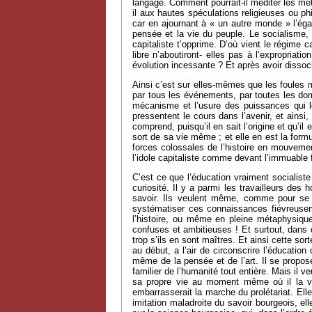
langage. Comment pourrait-il méditer les mé
il aux hautes spéculations religieuses ou phi
car en ajournant à « un autre monde » l’égal
pensée et la vie du peuple. Le socialisme, a
capitaliste t’opprime. D’où vient le régime 
libre n’aboutiront- elles pas à l’expropriat
évolution incessante ? Et après avoir dissoci
Ainsi c’est sur elles-mêmes que les foules m
par tous les événements, par toutes les domi
mécanisme et l’usure des puissances qui le
pressentent le cours dans l’avenir, et ainsi,
comprend, puisqu’il en sait l’origine et qu’i
sort de sa vie même ; et elle en est la form
forces colossales de l’histoire en mouvement
l’idole capitaliste comme devant l’immuable f
C’est ce que l’éducation vraiment socialist
curiosité. Il y a parmi les travailleurs des
savoir. Ils veulent même, comme pour se dé
systématiser ces connaissances fiévreuse
l’histoire, ou même en pleine métaphysique
confuses et ambitieuses ! Et surtout, dans 
trop s’ils en sont maîtres. Et ainsi cette sort
au début, a l’air de circonscrire l’éducation
même de la pensée et de l’art. Il se propose
familier de l’humanité tout entière. Mais il veu
sa propre vie au moment même où il la vit
embarrasserait la marche du prolétariat. Elle
imitation maladroite du savoir bourgeois, elle