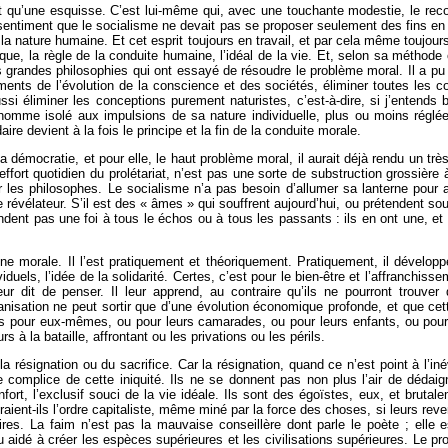
t qu’une esquisse. C’est lui-même qui, avec une touchante modestie, le reconna
 sentiment que le socialisme ne devait pas se proposer seulement des fins en q
a nature humaine. Et cet esprit toujours en travail, et par cela même toujours
ique, la règle de la conduite humaine, l’idéal de la vie. Et, selon sa méthode o
s grandes philosophies qui ont essayé de résoudre le problème moral. Il a pu a
ments de l’évolution de la conscience et des sociétés, éliminer toutes les 
ussi éliminer les conceptions purement naturistes, c’est-à-dire, si j’entends 
’homme isolé aux impulsions de sa nature individuelle, plus ou moins réglée 
ire devient à la fois le principe et la fin de la conduite morale.
a démocratie, et pour elle, le haut problème moral, il aurait déjà rendu un tr
l’effort quotidien du prolétariat, n’est pas une sorte de substruction grossière
les philosophes. Le socialisme n’a pas besoin d’allumer sa lanterne pour all
élateur. S’il est des « âmes » qui souffrent aujourd’hui, ou prétendent souffr
ndent pas une foi à tous le échos ou à tous les passants : ils en ont une, et el
e morale. Il l’est pratiquement et théoriquement. Pratiquement, il développ
iduels, l’idée de la solidarité. Certes, c’est pour le bien-être et l’affranchisse
ur dit de penser. Il leur apprend, au contraire qu’ils ne pourront trouver
nisation ne peut sortir que d’une évolution économique profonde, et que cette 
ils pour eux-mêmes, ou pour leurs camarades, ou pour leurs enfants, ou pour 
rs à la bataille, affrontant ou les privations ou les périls.
la résignation ou du sacrifice. Car la résignation, quand ce n’est point à l’iné
 complice de cette iniquité. Ils ne se donnent pas non plus l’air de dédaigner
rt, l’exclusif souci de la vie idéale. Ils sont des égoïstes, eux, et brutaleme
ent-ils l’ordre capitaliste, même miné par la force des choses, si leurs revendi
res. La faim n’est pas la mauvaise conseillère dont parle le poète ; elle es
 aidé à créer les espèces supérieures et les civilisations supérieures. Le pro