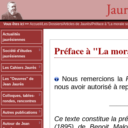
Vous êtes ici >>
Accueil
/
Les Dossiers
/
Articles de Jaurès
/Préface à "La morale s
Actualités
jaurésiennes
Préface à "La mora
Société d'études
jaurésiennes
Les Cahiers Jaurès
Nous remercions la
Les "Oeuvres" de
Jean Jaurès
nous avoir autorisé à rep
Colloques, tables-
____
rondes, rencontres
Autres publications
Ce texte constitue la pr
Autour de Jean
(1895) de Benoit Malo