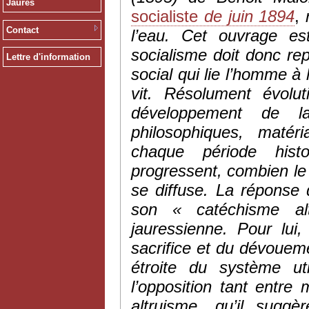
Jaurès
socialiste
de juin 1894
,
Contact
l’eau. Cet ouvrage es
socialisme doit donc re
Lettre d'information
social qui lie l’homme à
vit. Résolument évolu
développement de l
philosophiques, matér
chaque période histor
progressent, combien le «
se diffuse. La répons
son « catéchisme al
jauressienne. Pour lui,
sacrifice et du dévoueme
étroite du système ut
l’opposition tant entre
altruisme, qu’il sugg