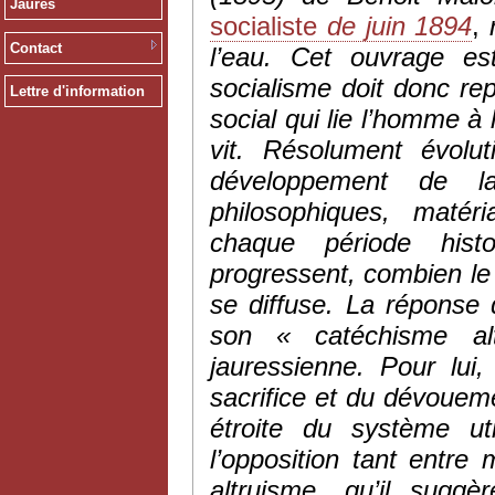
Jaurès
socialiste
de juin 1894
,
Contact
l’eau. Cet ouvrage es
socialisme doit donc re
Lettre d'information
social qui lie l’homme à
vit. Résolument évolu
développement de l
philosophiques, matér
chaque période histor
progressent, combien le «
se diffuse. La répons
son « catéchisme al
jauressienne. Pour lui,
sacrifice et du dévoueme
étroite du système ut
l’opposition tant entre
altruisme, qu’il sugg