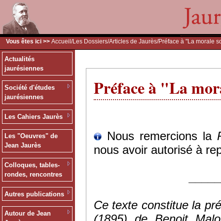
Vous êtes ici >>
Accueil
/
Les Dossiers
/
Articles de Jaurès
/Préface à "La morale s
Actualités
jaurésiennes
Préface à "La mora
Société d'études
jaurésiennes
Les Cahiers Jaurès
Nous remercions la
Les "Oeuvres" de
Jean Jaurès
nous avoir autorisé à rep
Colloques, tables-
____
rondes, rencontres
Autres publications
Ce texte constitue la pr
Autour de Jean
(1895) de Benoit Malo