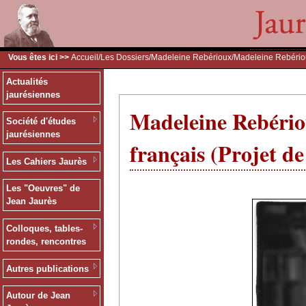
Vous êtes ici >>
Accueil
/
Les Dossiers
/
Madeleine Rebérioux
/Madeleine Rebérioux
Actualités
jaurésiennes
Madeleine Rebériou
Société d'études
jaurésiennes
français (Projet de
Les Cahiers Jaurès
Les "Oeuvres" de
Jean Jaurès
Colloques, tables-
rondes, rencontres
Autres publications
Autour de Jean