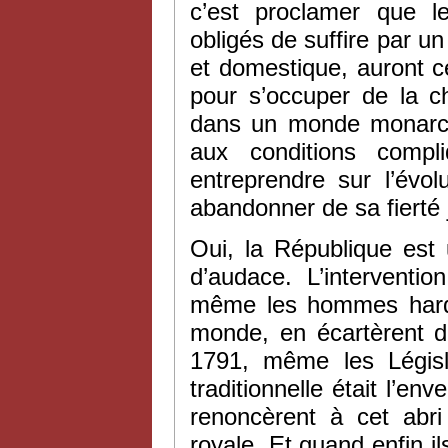
c’est proclamer que l
obligés de suffire par un
et domestique, auront c
pour s’occuper de la c
dans un monde monarchi
aux conditions compl
entreprendre sur l’évo
abandonner de sa fierté j
Oui, la République est
d’audace. L’interventi
même les hommes hardis
monde, en écartèrent d
1791, même les Législ
traditionnelle était l’en
renoncèrent à cet abr
royale. Et quand enfin il