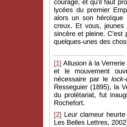
courage, et qu’il faut p
lycées du premier Empi
alors un son héroïque ;
creux. Et vous, jeunes 
sincère et pleine. C’es
quelques-unes des chose
[1]
Allusion à la Verrerie
et le mouvement ouvr
nécessaire par le
lock-
Resseguier (1895), la Ve
du prolétariat, fut ina
Rochefort.
[2]
Leur clameur heurte l
Les Belles Lettres, 2002