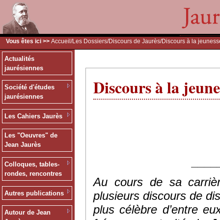
Vous êtes ici >>
Accueil
/
Les Dossiers
/
Discours de Jaurès
/Discours à la jeuness
Actualités
jaurésiennes
Discours à la jeune
Société d'études
jaurésiennes
Les Cahiers Jaurès
Les "Oeuvres" de
Jean Jaurès
____
Colloques, tables-
rondes, rencontres
Au cours de sa carrièr
plusieurs discours de dis
Autres publications
plus célèbre d’entre eu
Autour de Jean