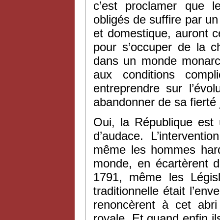
c’est proclamer que l
obligés de suffire par un
et domestique, auront c
pour s’occuper de la c
dans un monde monarchi
aux conditions compl
entreprendre sur l’évo
abandonner de sa fierté j
Oui, la République est
d’audace. L’interventi
même les hommes hardis
monde, en écartèrent d
1791, même les Législ
traditionnelle était l’en
renoncèrent à cet abr
royale. Et quand enfin il