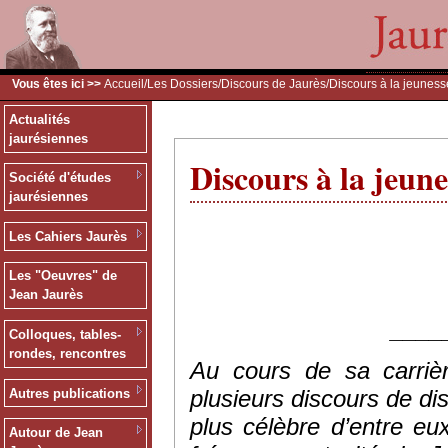
Vous êtes ici >>
Accueil
/
Les Dossiers
/
Discours de Jaurès
/Discours à la jeuness
Actualités
jaurésiennes
Discours à la jeune
Société d'études
jaurésiennes
Les Cahiers Jaurès
Les "Oeuvres" de
Jean Jaurès
____
Colloques, tables-
rondes, rencontres
Au cours de sa carrièr
plusieurs discours de dis
Autres publications
plus célèbre d’entre eu
Autour de Jean