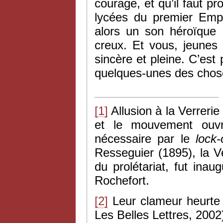
courage, et qu’il faut p
lycées du premier Empi
alors un son héroïque ;
creux. Et vous, jeunes 
sincère et pleine. C’es
quelques-unes des chose
[1]
Allusion à la Verrerie
et le mouvement ouvr
nécessaire par le
lock-
Resseguier (1895), la Ve
du prolétariat, fut ina
Rochefort.
[2]
Leur clameur heurte l
Les Belles Lettres, 2002