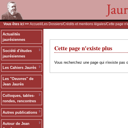
Vous êtes ici >>
Accueil
/
Les Dossiers
/
Crédits et mentions légales
/Cette page n'
Actualités
jaurésiennes
Cette page n'existe plus
Société d'études
jaurésiennes
Vous recherchez une page qui n'existe pas o
Les Cahiers Jaurès
Les "Oeuvres" de
Jean Jaurès
Colloques, tables-
rondes, rencontres
Autres publications
Autour de Jean