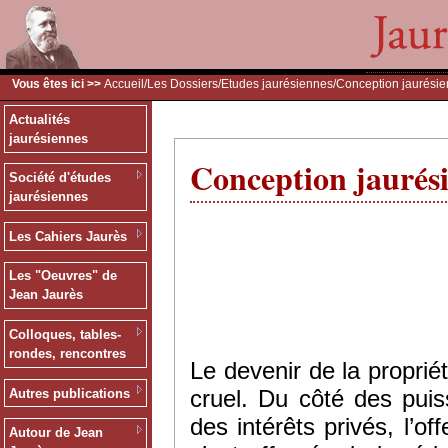
Vous êtes ici >>
Accueil
/
Les Dossiers
/
Etudes jaurésiennes
/Conception jaurésie
Actualités
jaurésiennes
Conception jaurési
Société d'études
jaurésiennes
Les Cahiers Jaurès
Les "Oeuvres" de
Jean Jaurès
Colloques, tables-
rondes, rencontres
Le devenir de la proprié
cruel. Du côté des puis
Autres publications
des intérêts privés, l’o
Autour de Jean