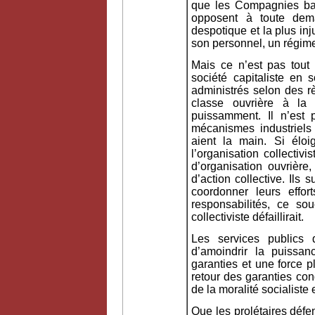
que les Compagnies bafo
opposent à toute dema
despotique et la plus in
son personnel, un régim
Mais ce n’est pas tout 
société capitaliste en 
administrés selon des r
classe ouvrière à la 
puissamment. Il n’est 
mécanismes industriels
aient la main. Si élo
l’organisation collectiv
d’organisation ouvrière
d’action collective. Ils
coordonner leurs effor
responsabilités, ce s
collectiviste défaillirait.
Les services publics d
d’amoindrir la puissan
garanties et une force p
retour des garanties con
de la moralité socialist
Que les prolétaires défe