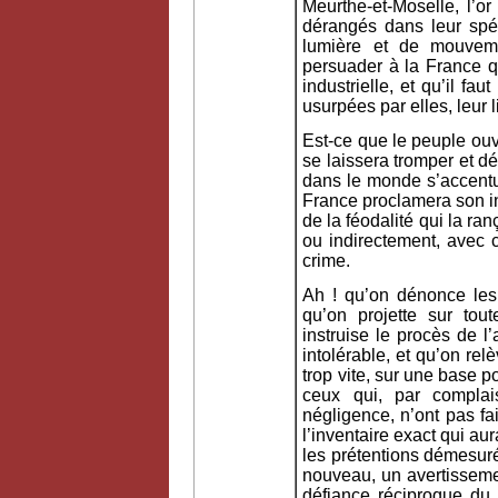
Meurthe-et-Moselle, l’or
dérangés dans leur spéc
lumière et de mouveme
persuader à la France q
industrielle, et qu’il fa
usurpées par elles, leur 
Est-ce que le peuple ou
se laissera tromper et dé
dans le monde s’accentue
France proclamera son in
de la féodalité qui la ra
ou indirectement, avec 
crime.
Ah ! qu’on dénonce les 
qu’on projette sur tou
instruise le procès de l
intolérable, et qu’on rel
trop vite, sur une base
ceux qui, par compla
négligence, n’ont pas fa
l’inventaire exact qui au
les prétentions démesuré
nouveau, un avertisseme
défiance réciproque du 