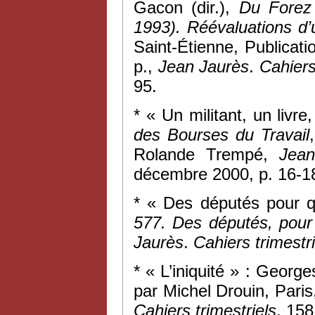
Gacon (dir.),
Du Forez
1993). Réévaluations d’u
Saint-Étienne, Publicati
p.,
Jean Jaurès
.
Cahiers 
95.
* « Un militant, un livr
des Bourses du Travail
Rolande Trempé,
Jean
décembre 2000, p. 16-1
* « Des députés pour qu
577. Des députés, pour 
Jaurès
.
Cahiers trimestri
* « L’iniquité » : Geor
par Michel Drouin, Pari
Cahiers trimestriels
, 158