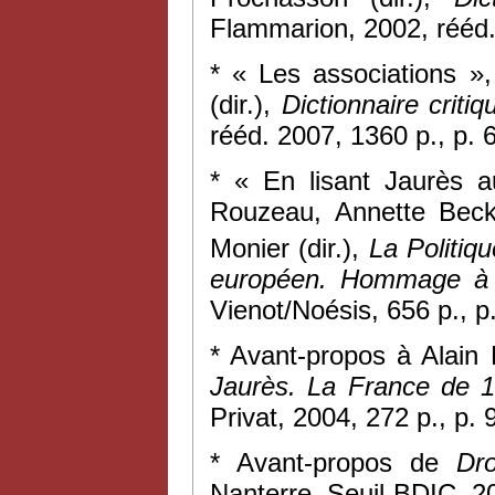
Flammarion, 2002, rééd.
* « Les associations »
(dir.),
Dictionnaire criti
rééd. 2007, 1360 p., p. 
* « En lisant Jaurès 
Rouzeau, Annette Beck
Monier (dir.),
La Politiq
européen. Hommage à 
Vienot/Noésis, 656 p., p
* Avant-propos à Alain
Jaurès. La France de 
Privat, 2004, 272 p., p. 
* Avant-propos de
Dr
Nanterre, Seuil-BDIC, 20