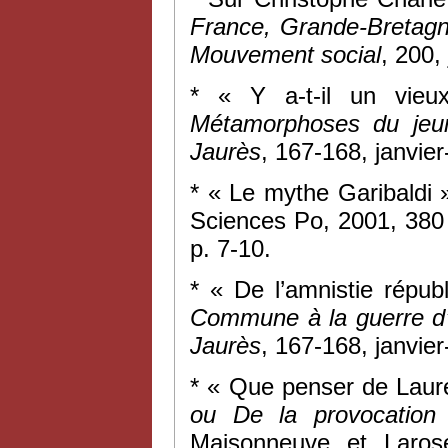
France, Grande-Bretag
Mouvement social
, 200,
* « Y a-t-il un vie
Métamorphoses du jeu
Jaurès
, 167-168, janvier
* « Le mythe Garibaldi
Sciences Po, 2001, 380
p. 7-10.
* « De l’amnistie répu
Commune à la guerre d’
Jaurès
, 167-168, janvier
* « Que penser de Laure
ou De la provocation
Maisonneuve et Laro