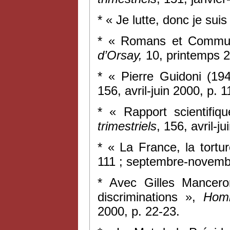
* « Je lutte, donc je suis
* « Romans et Commu
d’Orsay,
10, printemps 2
* « Pierre Guidoni (19
156, avril-juin 2000, p. 
* « Rapport scientifiq
trimestriels
, 156, avril-j
* « La France, la tortur
111 ; septembre-novembr
* Avec Gilles Mancero
discriminations »,
Homm
2000, p. 22-23.