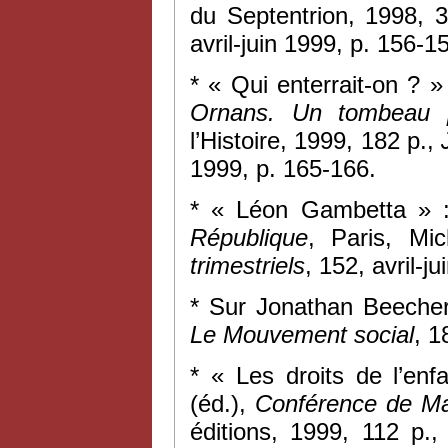
du Septentrion, 1998, 
avril-juin 1999, p. 156-1
* « Qui enterrait-on ?
Ornans. Un tombeau p
l’Histoire, 1999, 182 p.,
1999, p. 165-166.
* « Léon Gambetta » :
République
, Paris, Mi
trimestriels
, 152, avril-j
* Sur Jonathan Beeche
Le Mouvement social
, 1
* « Les droits de l’en
(éd.),
Conférence de Ma
éditions, 1999, 112 p.