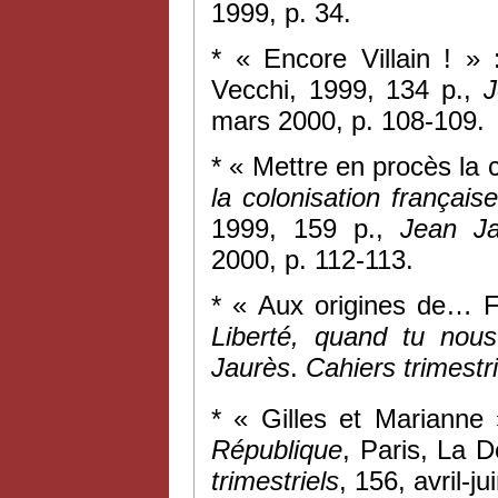
1999, p. 34.
* « Encore Villain ! 
Vecchi, 1999, 134 p.,
J
mars 2000, p. 108-109.
* « Mettre en procès la c
la colonisation françai
1999, 159 p.,
Jean Ja
2000, p. 112-113.
* « Aux origines de… F
Liberté, quand tu nous
Jaurès
.
Cahiers trimestri
* « Gilles et Marianne
République
, Paris, La 
trimestriels
, 156, avril-j