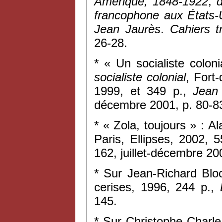
Amérique, 1848-1922
,
francophone aux États-
Jean Jaurès
.
Cahiers tr
26-28.
* « Un socialiste colon
socialiste colonial
, Fort
1999, et 349 p.,
Jean
décembre 2001, p. 80-8
* « Zola, toujours » : 
Paris, Ellipses, 2002, 
162, juillet-décembre 20
* Sur Jean-Richard Blo
cerises, 1996, 244 p.,
145.
* Sur Christophe Charl