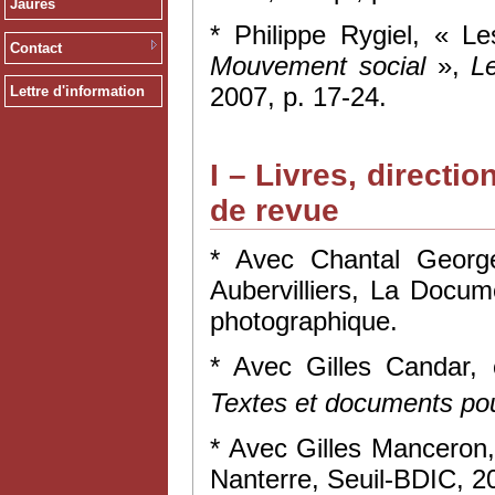
Jaurès
* Philippe Rygiel, « L
Contact
Mouvement social
»,
L
2007, p. 17-24.
Lettre d'information
I – Livres, directi
de revue
* Avec Chantal Georg
Aubervilliers, La Docum
photographique.
* Avec Gilles Candar,
Textes et documents pou
* Avec Gilles Manceron
Nanterre, Seuil-BDIC, 2