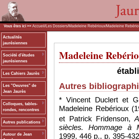
Vous êtes ici >>
Accueil
/
Les Dossiers
/
Madeleine Rebérioux
/Madeleine Rebério
Actualités
jaurésiennes
Madeleine Rebério
Société d'études
jaurésiennes
établ
Les Cahiers Jaurès
Autres bibliographi
Les "Oeuvres" de
Jean Jaurès
* Vincent Duclert et G
Colloques, tables-
Madeleine Rebérioux (1
rondes, rencontres
et Patrick Fridenson,
A
Autres publications
siècles. Hommage à M
1999, 446 p., p. 395-432
Autour de Jean