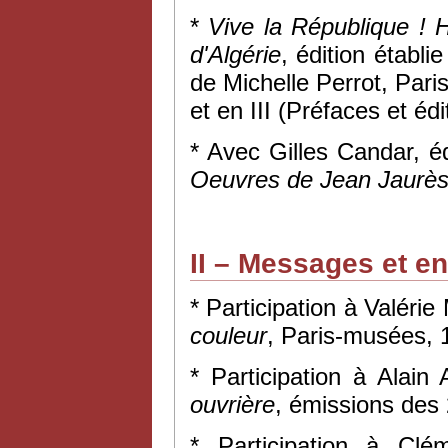
*
Vive la République ! H
d'Algérie
, édition établi
de Michelle Perrot, Pari
et en III (Préfaces et édit
* Avec Gilles Candar, é
Oeuvres de Jean Jaurè
II – Messages et e
* Participation à Valéri
couleur
, Paris-musées, 
* Participation à Alain
ouvrière
, émissions des
* Participation à Cl