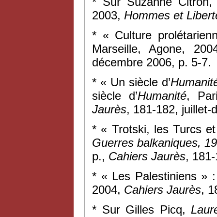
* Sur Suzanne Citron
2003,
Hommes et Libert
* « Culture prolétarie
Marseille, Agone, 20
décembre 2006, p. 5-7.
* « Un siècle d’
Humanit
siècle d’
Humanité
, Par
Jaurès
, 181-182, juillet
* « Trotski, les Turcs e
Guerres balkaniques, 1
p.,
Cahiers Jaurès
, 181-
* « Les Palestiniens » 
2004,
Cahiers Jaurès
, 1
* Sur Gilles Picq,
Laur