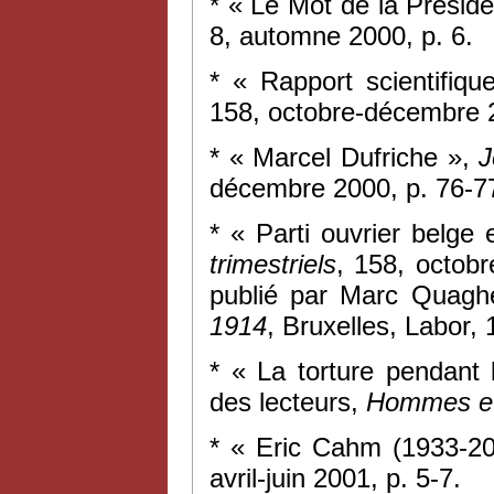
* « Le Mot de la Présid
8, automne 2000, p. 6.
* « Rapport scientifiq
158, octobre-décembre 2
* « Marcel Dufriche »,
J
décembre 2000, p. 76-7
* « Parti ouvrier belge 
trimestriels
, 158, octobr
publié par Marc Quagh
1914
, Bruxelles, Labor, 
* « La torture pendant 
des lecteurs,
Hommes et
* « Eric Cahm (1933-2
avril-juin 2001, p. 5-7.