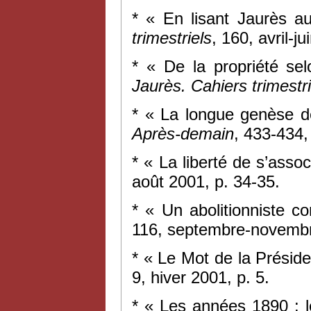
* « En lisant Jaurès a
trimestriels
, 160, avril-j
* « De la propriété se
Jaurès. Cahiers trimestri
* « La longue genèse de
Après-demain
, 433-434,
* « La liberté de s’asso
août 2001, p. 34-35.
* « Un abolitionniste c
116, septembre-novembr
* « Le Mot de la Présid
9, hiver 2001, p. 5.
* « Les années 1890 : 