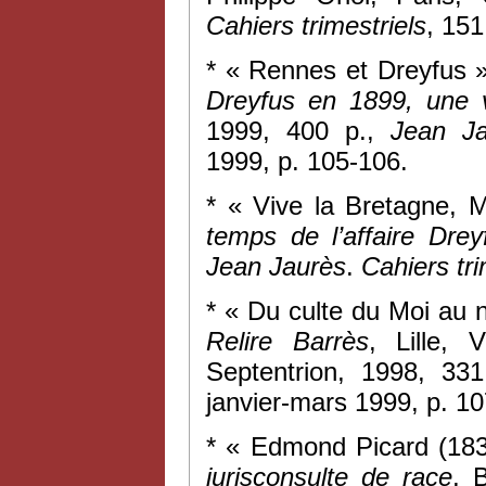
Cahiers trimestriels
, 151
* « Rennes et Dreyfus »
Dreyfus en 1899, une v
1999, 400 p.,
Jean Ja
1999, p. 105-106.
* « Vive la Bretagne, 
temps de l’affaire Drey
Jean Jaurès
.
Cahiers tri
* « Du culte du Moi au 
Relire Barrès
, Lille, 
Septentrion, 1998, 33
janvier-mars 1999, p. 1
* « Edmond Picard (183
jurisconsulte de race
, 