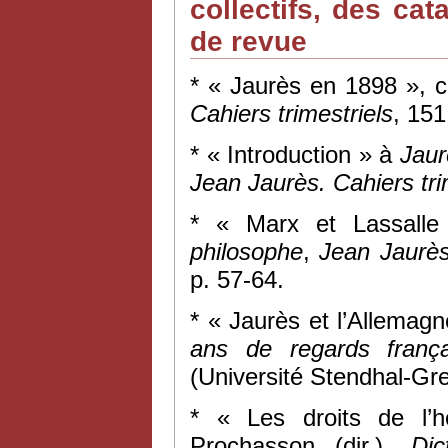
collectifs, des ca
de revue
* « Jaurès en 1898 », 
Cahiers trimestriels
, 151
* « Introduction » à
Jaur
Jean Jaurès. Cahiers tri
* « Marx et Lassalle
philosophe
,
Jean Jaurès.
p. 57-64.
* « Jaurès et l’Allemagn
ans de regards frança
(Université Stendhal-Gr
* « Les droits de l’
Prochasson (dir.),
Dic