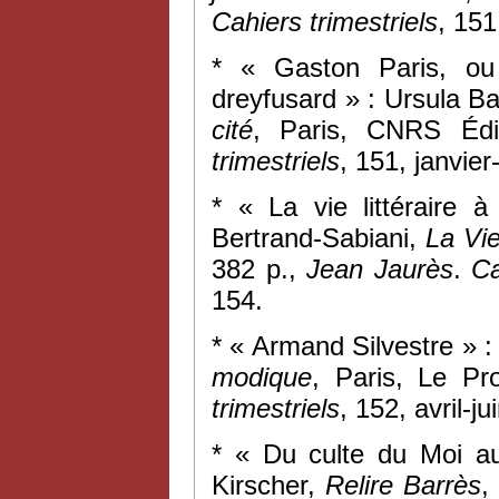
Cahiers trimestriels
, 151
* « Gaston Paris, ou
dreyfusard » : Ursula B
cité
, Paris, CNRS Édi
trimestriels
, 151, janvie
* « La vie littéraire 
Bertrand-Sabiani,
La Vie
382 p.,
Jean Jaurès
.
Cah
154.
* « Armand Silvestre » 
modique
, Paris, Le Pr
trimestriels
, 152, avril-j
* « Du culte du Moi au
Kirscher,
Relire Barrès
,