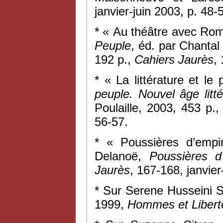
janvier-juin 2003, p. 48-
* « Au théâtre avec Rom
Peuple
, éd. par Chanta
192 p.,
Cahiers Jaurès
,
* « La littérature et le
peuple. Nouvel âge littér
Poulaille, 2003, 453 p.
56-57.
* « Poussières d’empi
Delanoë,
Poussières d
Jaurès
, 167-168, janvier
* Sur Serene Husseini 
1999,
Hommes et Libert