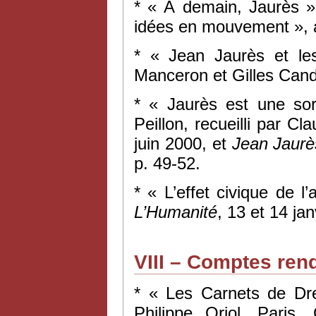
* « À demain, Jaurès »
idées en mouvement », a
* « Jean Jaurès et les
Manceron et Gilles Can
* « Jaurès est une sor
Peillon, recueilli par Cl
juin 2000, et
Jean Jaurè
p. 49-52.
* « L’effet civique de 
L’Humanité
, 13 et 14 ja
VIII – Comptes ren
* « Les Carnets de Dre
Philippe Oriol, Paris