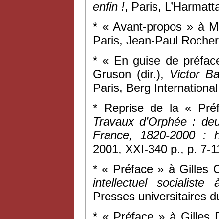
enfin !
, Paris, L’Harmatt
* « Avant-propos » à M
Paris, Jean-Paul Rocher 
* « En guise de préfac
Gruson (dir.),
Victor B
Paris, Berg International
* Reprise de la « Pr
Travaux d’Orphée : deu
France, 1820-2000 : h
2001, XXI-340 p., p. 7-1
* « Préface » à Gilles
intellectuel socialist
Presses universitaires d
* « Préface » à Gilles