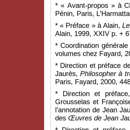
* « Avant-propos » à C
Pénin, Paris, L’Harmatta
* « Préface » à Alain,
Le
Alain, 1999, XXIV p. + 67
* Coordination général
volumes chez Fayard, 
* Direction et préface d
Jaurès,
Philosopher à t
Paris, Fayard, 2000, 448
* Direction et préface
Grousselas et Françoise 
l’annotation de Jean Ja
des
Œuvres de Jean Ja
* Direction et préface,