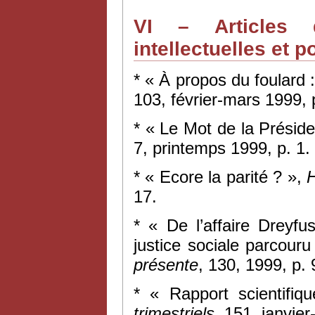
VI – Articles d
intellectuelles et p
* « À propos du foulard 
103, février-mars 1999, 
* « Le Mot de la Présid
7, printemps 1999, p. 1.
* « Ecore la parité ? »,
17.
* « De l’affaire Dreyfus
justice sociale parcour
présente
, 130, 1999, p.
* « Rapport scientifiq
trimestriels
, 151, janvie