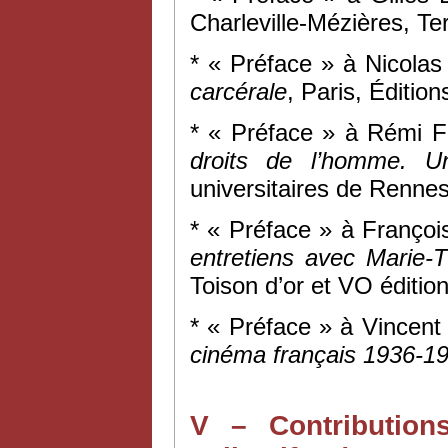
Charleville-Mézières, Te
* « Préface » à Nicolas
carcérale
, Paris, Éditio
* « Préface » à Rémi 
droits de l’homme. Un
universitaires de Rennes
* « Préface » à Franço
entretiens avec Marie-
Toison d’or et VO édition
* « Préface » à Vincen
cinéma français 1936-1
V – Contribution