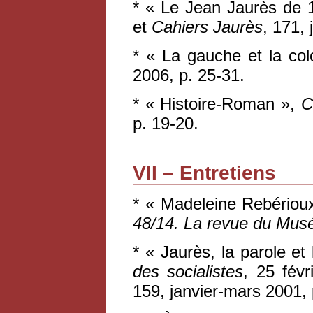
* « Le Jean Jaurès de 
et
Cahiers Jaurès
, 171,
* « La gauche et la col
2006, p. 25-31.
* « Histoire-Roman »,
C
p. 19-20.
VII – Entretiens
* « Madeleine Rebérioux
48/14. La revue du Mus
* « Jaurès, la parole et
des socialistes
, 25 fév
159, janvier-mars 2001, 