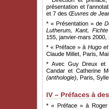
présentation et l’annot
et 7 des
Œuvres de Jea
* « Présentation » de
D
Lutherum, Kant, Fichte
155, janvier-mars 2000, 
* « Préface » à
Hugo et
Claude Millet, Paris, Ma
* Avec Guy Dreux et Ch
Candar et Catherine M
(anthologie)
, Paris, Syl
IV – Préfaces à de
* « Préface » à Roger