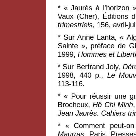
* « Jaurès à l’horizon
Vaux (Cher), Éditions d
trimestriels
, 156, avril-j
* Sur Anne Lanta, « Al
Sainte », préface de Gi
1999,
Hommes et Libert
* Sur Bertrand Joly,
Déro
1998, 440 p.,
Le Mouv
113-116.
* « Pour réussir une g
Brocheux,
Hô Chi Minh
Jean Jaurès
.
Cahiers tri
* « Comment peut-on
Maurras
, Paris, Press