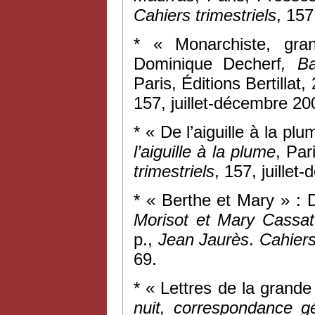
Cahiers trimestriels
, 157
* « Monarchiste, gran
Dominique Decherf
, Ba
Paris, Éditions Bertillat
157, juillet-décembre 20
* « De l’aiguille à la pl
l’aiguille à la plume
, Par
trimestriels
, 157, juille
* « Berthe et Mary » : 
Morisot et Mary Cassat
p.,
Jean Jaurès
.
Cahiers 
69.
* « Lettres de la grande
nuit, correspondance g