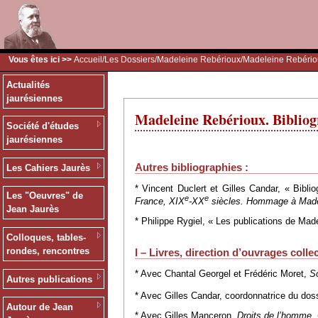
Vous êtes ici >>
Accueil
/
Les Dossiers
/
Madeleine Rebérioux
/Madeleine Rebério
Actualités
jaurésiennes
Madeleine Rebérioux. Bibliog
Société d'études
jaurésiennes
Autres bibliographies :
Les Cahiers Jaurès
* Vincent Duclert et Gilles Candar, « Bibl
Les "Oeuvres" de
e
e
France, XIX
-XX
siècles. Hommage à Made
Jean Jaurès
* Philippe Rygiel, « Les publications de Mad
Colloques, tables-
rondes, rencontres
I – Livres, direction d’ouvrages colle
* Avec Chantal Georgel et Frédéric Moret,
So
Autres publications
* Avec Gilles Candar, coordonnatrice du dos
Autour de Jean
* Avec Gilles Manceron,
Droits de l’homme.