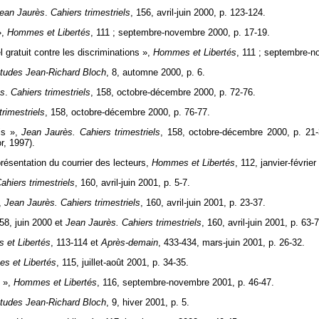
ean Jaurès
.
Cahiers trimestriels
, 156, avril-juin 2000, p. 123-124.
»,
Hommes et Libertés
, 111 ; septembre-novembre 2000, p. 17-19.
 gratuit contre les discriminations »,
Hommes et Libertés
, 111 ; septembre-n
Études Jean-Richard Bloch
, 8, automne 2000, p. 6.
ès
.
Cahiers trimestriels
, 158, octobre-décembre 2000, p. 72-76.
rimestriels
, 158, octobre-décembre 2000, p. 76-77.
ais »,
Jean Jaurès. Cahiers trimestriels
, 158, octobre-décembre 2000, p. 21-3
r, 1997).
présentation du courrier des lecteurs,
Hommes et Libertés
, 112, janvier-févrie
ahiers trimestriels
, 160, avril-juin 2001, p. 5-7.
»,
Jean Jaurès. Cahiers trimestriels
, 160, avril-juin 2001, p. 23-37.
 58, juin 2000 et
Jean Jaurès. Cahiers trimestriels
, 160, avril-juin 2001, p. 63-
et Libertés
, 113-114 et
Après-demain
, 433-434, mars-juin 2001, p. 26-32.
s et Libertés
, 115, juillet-août 2001, p. 34-35.
s »,
Hommes et Libertés
, 116, septembre-novembre 2001, p. 46-47.
Études Jean-Richard Bloch
, 9, hiver 2001, p. 5.