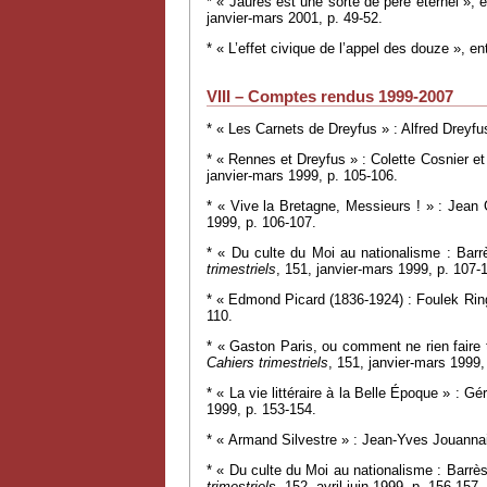
* « Jaurès est une sorte de père éternel », e
janvier-mars 2001, p. 49-52.
* « L’effet civique de l’appel des douze », 
VIII – Comptes rendus 1999-2007
* « Les Carnets de Dreyfus » : Alfred Dreyf
* « Rennes et Dreyfus » : Colette Cosnier e
janvier-mars 1999, p. 105-106.
* « Vive la Bretagne, Messieurs ! » : Jean 
1999, p. 106-107.
* « Du culte du Moi au nationalisme : Barr
trimestriels
, 151, janvier-mars 1999, p. 107-
* « Edmond Picard (1836-1924) : Foulek Ri
110.
* « Gaston Paris, ou comment ne rien faire 
Cahiers trimestriels
, 151, janvier-mars 1999,
* « La vie littéraire à la Belle Époque » : Gé
1999, p. 153-154.
* « Armand Silvestre » : Jean-Yves Jouanna
* « Du culte du Moi au nationalisme : Barrès
trimestriels
, 152, avril-juin 1999, p. 156-157.