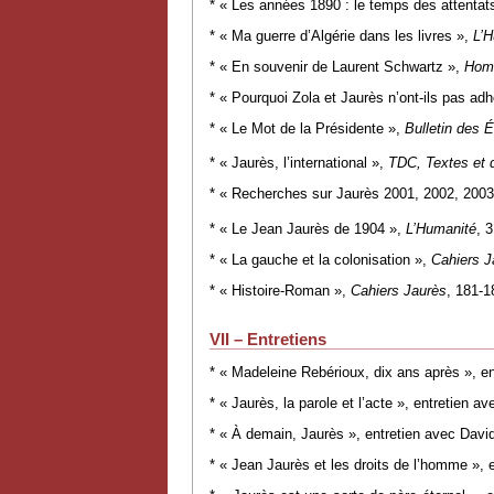
* « Les années 1890 : le temps des attentat
* « Ma guerre d’Algérie dans les livres »,
L’
* « En souvenir de Laurent Schwartz »,
Homm
* « Pourquoi Zola et Jaurès n’ont-ils pas ad
* « Le Mot de la Présidente »,
Bulletin des 
* « Jaurès, l’international »,
TDC, Textes et 
* « Recherches sur Jaurès 2001, 2002, 200
* « Le Jean Jaurès de 1904 »,
L’Humanité
, 
* « La gauche et la colonisation »,
Cahiers J
* « Histoire-Roman »,
Cahiers Jaurès
, 181-1
VII – Entretiens
* « Madeleine Rebérioux, dix ans après », e
* « Jaurès, la parole et l’acte », entretien 
* « À demain, Jaurès », entretien avec Davi
* « Jean Jaurès et les droits de l’homme », 