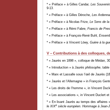
* « Préface » à Gilles Candar,
Les Souvenirs
9-13.
* « Préface » à Gilles Déroche,
Les Ardennai
* « Préface » à Nicolas Frize,
Le Sens de la
* « Préface » à Rémi Fabre,
Francis de Pres
* « Préface » à François-René Buhl,
Ensembl
* « Préface » à Vincent Löwy,
Guère à la gu
V – Contributions à des colloques, d
* « Jaurès en 1898 », colloque de Médan, 3
* « Introduction » à
Jaurès philosophe
, tabl
* « Marx et Lassalle sous l’œil de Jaurès (1
* « Jaurès et l’Allemagne » in François Gento
* « Les droits de l’homme », in Vincent Ducl
* « Les associations », in Vincent Duclert e
* « En lisant Jaurès au temps des affaires 
e
le XIX
siècle européen. Hommage à Jean-