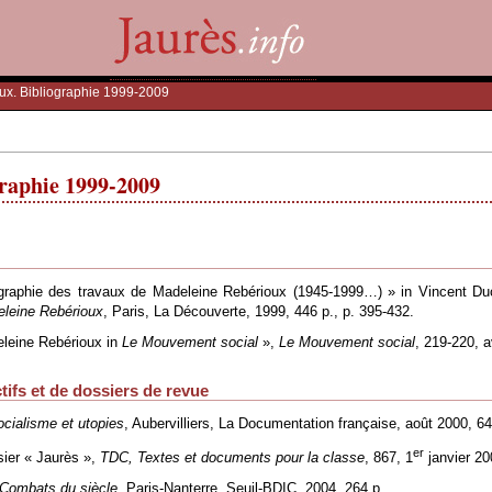
ux. Bibliographie 1999-2009
raphie 1999-2009
iographie des travaux de Madeleine Rebérioux (1945-1999…) » in Vincent Du
leine Rebérioux
, Paris, La Découverte, 1999, 446 p., p. 395-432.
eleine Rebérioux in
Le Mouvement social
»,
Le Mouvement social
, 219-220, a
ctifs et de dossiers de revue
cialisme et utopies
, Aubervilliers, La Documentation française, août 2000, 6
er
sier « Jaurès »,
TDC, Textes et documents pour la classe
, 867, 1
janvier 20
 Combats du siècle
, Paris-Nanterre, Seuil-BDIC, 2004, 264 p.