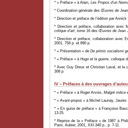
* « Préface » à Alain,
Les Propos d’un Norm
* Coordination générale des
Œuvres de Jean
* Direction et préface de l’édition par Anni
* Direction et préface, collaboration avec 
critique d’art
, tome 16 des
Œuvres de Jean 
* Direction et préface, collaboration avec E
2001, 758 p. et 890 p.
* « Présentation » de
De primis socialismi g
* « Préface » à
Hugo et la guerre
, colloque 
* Avec Guy Dreux et Christian Laval, et la 
308 p.
IV – Préfaces à des ouvrages d’aute
* « Préface » à Roger Arvois,
Malgré milice 
* « Avant-propos » à Michel Launay,
Jaurès 
* « En guise de préface » à Françoise Basch
13-25.
* Reprise de la « Préface » de 1987 à Phi
Paris, Aubier, 2001, XXI-340 p., p. 7-11.