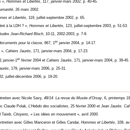
s »,
Hommes et Libertés
, 117, janvier-mars 2002, p. 40-45.
Humanité
, 26 mars 2002.
es et Libertés
, 119, juillet-septembre 2002, p. 65.
héré à la LDH ? »,
Hommes et Libertés
, 123, juillet-septembre 2003, p. 51-53.
Études Jean-Richard Bloch
, 10-11, 2002-2003, p. 7-9.
er
documents pour la classe
, 867, 1
janvier 2004, p. 14-17.
3 »,
Cahiers Jaurès
, 171, janvier-mars 2004, p. 17-23.
er
31 janvier-1
février 2004 et
Cahiers Jaurès
, 171, janvier-mars 2004, p. 39-45.
aurès
, 179, janvier-mars 2006, p. 25-31.
82, juillet-décembre 2006, p. 19-20.
ntretien avec Nicole Savy,
48/14. La revue du Musée d’Orsay
, 6, printemps 19
avec Claude Polak,
L’Hebdo des socialistes
, 25 février 2000 et
Jean Jaurès
.
Cahi
d Taïeb,
Citoyens
, « Les idées en mouvement », avril 2000.
entretien avec Gilles Manceron et Gilles Candar,
Hommes et Libertés
, 109, av