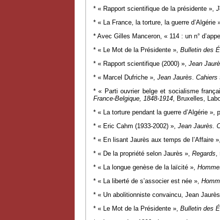
* « Rapport scientifique de la présidente »,
J
* « La France, la torture, la guerre d’Algérie 
* Avec Gilles Manceron, « 114 : un n° d’appel
* « Le Mot de la Présidente »,
Bulletin des 
* « Rapport scientifique (2000) »,
Jean Jaur
* « Marcel Dufriche »,
Jean Jaurès
.
Cahiers t
* « Parti ouvrier belge et socialisme franç
France-Belgique, 1848-1914
, Bruxelles, Labo
* « La torture pendant la guerre d’Algérie », 
* « Eric Cahm (1933-2002) »,
Jean Jaurès. C
* « En lisant Jaurès aux temps de l’Affaire 
* « De la propriété selon Jaurès »,
Regards
,
* « La longue genèse de la laïcité »,
Hommes 
* « La liberté de s’associer est née »,
Homme
* « Un abolitionniste convaincu, Jean Jaurè
* « Le Mot de la Présidente »,
Bulletin des 