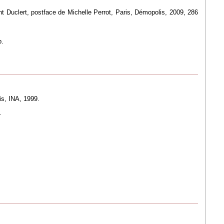
ent Duclert, postface de Michelle Perrot, Paris, Démopolis, 2009, 286
p.
is, INA, 1999.
.