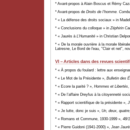
* Avant-propos à Alain Boscus et Rémy Cazal
* Avant-propos de
Droits de l’homme. Comba
* « La défense des droits sociaux » in Madel
* « Conclusions du colloque » in
Zéphirin Ca
* « Jaurès à
L’Humanité
» in Christian Delpo
* «
De la morale ouvrière à la morale libéra
Latresne, Le Bord de l'eau, "Clair et net", 
VI – Articles dans des revues scientifi
* « À propos du foulard : lettre aux enseign
* « Le Mot de la Présidente »,
Bulletin des 
* « Ecore la parité ? »,
Hommes et Libertés
,
* « De l’affaire Dreyfus à la citoyenneté soci
* « Rapport scientifique de la présidente »,
J
* « Je lutte, donc je suis »,
Un, deux, quatre
* « Romans et Commune, 1930-1999 »,
48/
* « Pierre Guidoni (1941-2000) »,
Jean Jaurè