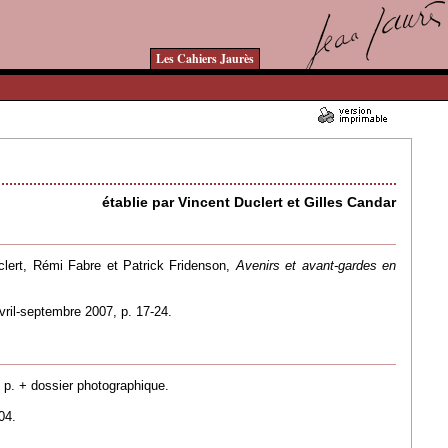
Les Cahiers Jaurès
17/11/2008 - Lu 18072 fois
établie par Vincent Duclert et Gilles Candar
clert, Rémi Fabre et Patrick Fridenson,
Avenirs et avant-gardes en
vril-septembre 2007, p. 17-24.
4 p. + dossier photographique.
04.