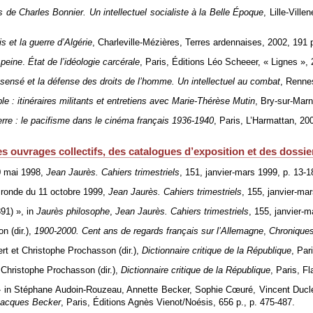
 de Charles Bonnier. Un intellectuel socialiste à la Belle Époque
, Lille-Vill
s et la guerre d’Algérie
, Charleville-Mézières, Terres ardennaises, 2002, 191 p
 peine
.
État de l’idéologie carcérale
, Paris, Éditions Léo Scheeer, « Lignes », 
sensé et la défense des droits de l’homme. Un intellectuel au combat
, Rennes
e : itinéraires militants et entretiens avec Marie-Thérèse Mutin
, Bry-sur-Marn
erre : le pacifisme dans le cinéma français 1936-1940
, Paris, L’Harmattan, 200
es ouvrages collectifs, des catalogues d’exposition et des dossie
0 mai 1998,
Jean Jaurès. Cahiers trimestriels
, 151, janvier-mars 1999, p. 13-1
e ronde du 11 octobre 1999,
Jean Jaurès. Cahiers trimestriels
, 155, janvier-mar
891) », in
Jaurès philosophe
,
Jean Jaurès. Cahiers trimestriels
, 155, janvier-m
n (dir.),
1900-2000. Cent ans de regards français sur l’Allemagne
,
Chronique
ert et Christophe Prochasson (dir.),
Dictionnaire critique de la République
, Par
t Christophe Prochasson (dir.),
Dictionnaire critique de la République
, Paris, F
» in Stéphane Audoin-Rouzeau, Annette Becker, Sophie Cœuré, Vincent Duclert
Jacques Becker
, Paris, Éditions Agnès Vienot/Noésis, 656 p., p. 475-487.