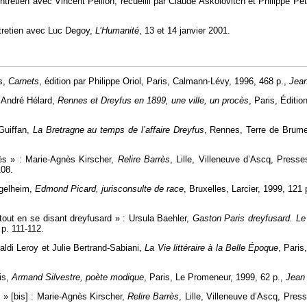
ntretien avec Vincent Peillon, recueilli par Claude Askolovitch et Philippe Pet
entretien avec Luc Degoy,
L’Humanité
, 13 et 14 janvier 2001.
us,
Carnets
, édition par Philippe Oriol, Paris, Calmann-Lévy, 1996, 468 p.,
Jean
t André Hélard,
Rennes et Dreyfus en 1899, une ville, un procès
, Paris, Éditi
Guiffan,
La Bretragne au temps de l’affaire Dreyfus
, Rennes, Terre de Brume
ès » : Marie-Agnès Kirscher,
Relire Barrès
, Lille, Villeneuve d’Ascq, Presse
108.
ngelheim,
Edmond Picard, jurisconsulte de race
, Bruxelles, Larcier, 1999, 121 
tout en se disant dreyfusard » : Ursula Baehler,
Gaston Paris dreyfusard. Le 
 p. 111-112.
raldi Leroy et Julie Bertrand-Sabiani,
La Vie littéraire à la Belle Époque
, Paris
is,
Armand Silvestre, poète modique
, Paris, Le Promeneur, 1999, 62 p.,
Jean 
 » [bis] : Marie-Agnès Kirscher,
Relire Barrès
, Lille, Villeneuve d’Ascq, Pres