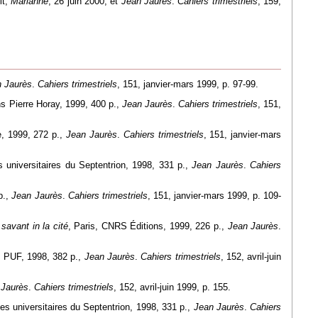
it,
Marianne
, 26 juin 2000, et
Jean Jaurès
.
Cahiers trimestriels
, 159,
 Jaurès
.
Cahiers trimestriels
, 151, janvier-mars 1999, p. 97-99.
ons Pierre Horay, 1999, 400 p.,
Jean Jaurès
.
Cahiers trimestriels
, 151,
, 1999, 272 p.,
Jean Jaurès
.
Cahiers trimestriels
, 151, janvier-mars
s universitaires du Septentrion, 1998, 331 p.,
Jean Jaurès
.
Cahiers
p.,
Jean Jaurès
.
Cahiers trimestriels
, 151, janvier-mars 1999, p. 109-
savant in la cité
, Paris, CNRS Éditions, 1999, 226 p.,
Jean Jaurès
.
, PUF, 1998, 382 p.,
Jean Jaurès
.
Cahiers trimestriels
, 152, avril-juin
Jaurès
.
Cahiers trimestriels
, 152, avril-juin 1999, p. 155.
ses universitaires du Septentrion, 1998, 331 p.,
Jean Jaurès
.
Cahiers