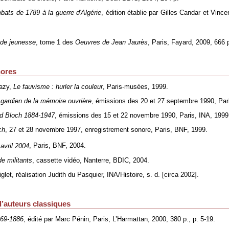
mbats de 1789 à la guerre d'Algérie
, édition établie par Gilles Candar et Vinc
de jeunesse
, tome 1 des
Oeuvres de Jean Jaurès
, Paris, Fayard, 2009, 666 
nores
lazy,
Le fauvisme : hurler la couleur
, Paris-musées, 1999.
 gardien de la mémoire ouvrière
, émissions des 20 et 27 septembre 1990, Par
d Bloch 1884-1947
, émissions des 15 et 22 novembre 1990, Paris, INA, 1999
ch
, 27 et 28 novembre 1997, enregistrement sonore, Paris, BNF, 1999.
avril 2004
, Paris, BNF, 2004.
e militants
, cassette vidéo, Nanterre, BDIC, 2004.
glet, réalisation Judith du Pasquier, INA/Histoire, s. d. [circa 2002].
 d’auteurs classiques
869-1886
, édité par Marc Pénin, Paris, L’Harmattan, 2000, 380 p., p. 5-19.