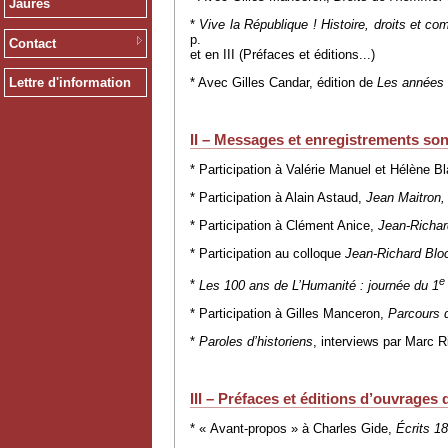
Jaurès
*
Vive la République ! Histoire, droits et co
p.
Contact
et en III (Préfaces et éditions...)
Lettre d'information
* Avec Gilles Candar, édition de
Les années 
II – Messages et enregistrements so
* Participation à Valérie Manuel et Hélène B
* Participation à Alain Astaud,
Jean Maitron,
* Participation à Clément Anice,
Jean-Richar
* Participation au colloque
Jean-Richard Blo
e
*
Les 100 ans de L’Humanité : journée du 1
* Participation à Gilles Manceron,
Parcours d
*
Paroles d’historiens
, interviews par Marc Ri
III – Préfaces et éditions d’ouvrages
* « Avant-propos » à Charles Gide,
Écrits 1