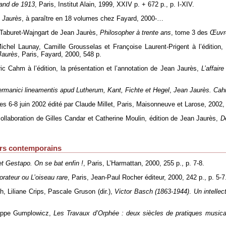
and de 1913
, Paris, Institut Alain, 1999, XXIV p. + 672 p., p. I-XIV.
 Jaurès
, à paraître en 18 volumes chez Fayard, 2000-…
ck Taburet-Wajngart de Jean Jaurès,
Philosopher à trente ans
, tome 3 des
Œuvr
Michel Launay, Camille Grousselas et Françoise Laurent-Prigent à l’édition,
Jaurès
, Paris, Fayard, 2000, 548 p.
ric Cahm à l’édition, la présentation et l’annotation de Jean Jaurès,
L’affair
ermanici lineamentis apud Lutherum, Kant, Fichte et Hegel
,
Jean Jaurès. Cahi
des 6-8 juin 2002 édité par Claude Millet, Paris, Maisonneuve et Larose, 2002, 
collaboration de Gilles Candar et Catherine Moulin, édition de Jean Jaurès,
D
urs contemporains
et Gestapo. On se bat enfin !
, Paris, L’Harmattan, 2000, 255 p., p. 7-8.
orateur ou L’oiseau rare
, Paris, Jean-Paul Rocher éditeur, 2000, 242 p., p. 5-7
, Liliane Crips, Pascale Gruson (dir.),
Victor Basch (1863-1944)
.
Un intellec
lippe Gumplowicz,
Les Travaux d’Orphée : deux siècles de pratiques musica