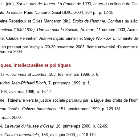
s (dir.),
Sur les pas de Jaurès. La France de 1900
, actes du colloque de Cas
ts du siècle
, Paris-Nanterre, Seuil-BDIC, 2004, 264 p., p. 12-15.
eine Rebérioux et Gilles Manceron (dir.),
Droits de l’homme. Combats du sièc
mélinat (1840-1932). Une vie pour la Sociale
, Auxerre, 11 octobre 2003, Auxe
rte, Claude Pennetier, Jean-François Sirinelli et Serge Wolikow, L’Humanité
de
le en passant par Vichy
»
(29-30 novembre 2003, 9ème université d'automne de
novembre 2004.
ques, intellectuelles et politiques
ants
», Hommes et Libertés
, 103, février-mars 1999, p. 9.
Études Jean-Richard Bloch
, 7, printemps 1999, p. 1.
 104, avril-mai 1999, p. 16-17.
ale : l’itinéraire vers la justice sociale parcouru par la Ligue des droits de l’
ean Jaurès
.
Cahiers trimestriels
, 151, janvier-mars 1999, p. 129-131.
, mars 2000.
14. La revue du Musée d’Orsay,
10, printemps 2000, p. 62-69.
s
.
Cahiers trimestriels
, 156, avril-juin 2000, p. 118-119.