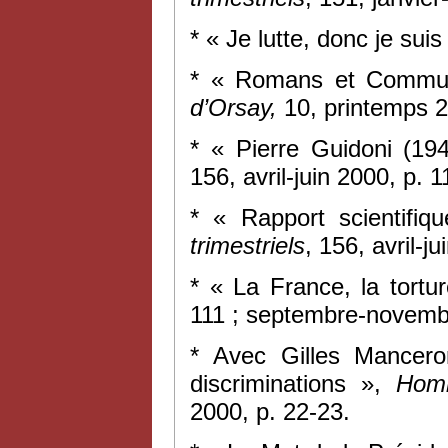
* « Je lutte, donc je suis
* « Romans et Commu
d’Orsay,
10, printemps 2
* « Pierre Guidoni (19
156, avril-juin 2000, p. 
* « Rapport scientifiq
trimestriels
, 156, avril-j
* « La France, la tortur
111 ; septembre-novembr
* Avec Gilles Mancero
discriminations »,
Homm
2000, p. 22-23.