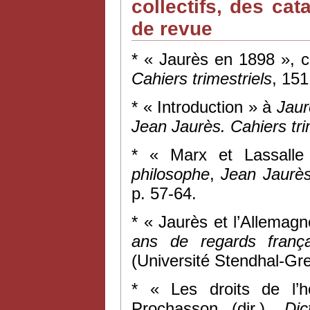
collectifs, des ca
de revue
* « Jaurès en 1898 », 
Cahiers trimestriels
, 151
* « Introduction » à
Jaur
Jean Jaurès. Cahiers tri
* « Marx et Lassalle
philosophe
,
Jean Jaurès.
p. 57-64.
* « Jaurès et l’Allemagn
ans de regards frança
(Université Stendhal-Gr
* « Les droits de l’
Prochasson (dir.),
Dic