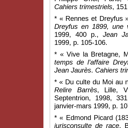
Cahiers trimestriels
, 151
* « Rennes et Dreyfus »
Dreyfus en 1899, une v
1999, 400 p.,
Jean Ja
1999, p. 105-106.
* « Vive la Bretagne, 
temps de l’affaire Drey
Jean Jaurès
.
Cahiers tri
* « Du culte du Moi au 
Relire Barrès
, Lille, 
Septentrion, 1998, 33
janvier-mars 1999, p. 1
* « Edmond Picard (183
jurisconsulte de race
, 