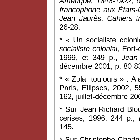
Amérique, 1848-1922
,
francophone aux États-
Jean Jaurès
.
Cahiers tr
26-28.
* « Un socialiste colon
socialiste colonial
, Fort
1999, et 349 p.,
Jean
décembre 2001, p. 80-8
* « Zola, toujours » : 
Paris, Ellipses, 2002, 
162, juillet-décembre 20
* Sur Jean-Richard Blo
cerises, 1996, 244 p.,
145.
* Sur Christophe Charl