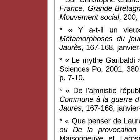
France, Grande-Bretag
Mouvement social
, 200,
* « Y a-t-il un vie
Métamorphoses du jeu
Jaurès
, 167-168, janvier
* « Le mythe Garibaldi
Sciences Po, 2001, 380
p. 7-10.
* « De l’amnistie répu
Commune à la guerre d’
Jaurès
, 167-168, janvier
* « Que penser de Laure
ou De la provocation
Maisonneuve et Laro