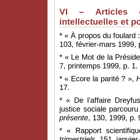
VI – Articles d
intellectuelles et p
* « À propos du foulard 
103, février-mars 1999, 
* « Le Mot de la Présid
7, printemps 1999, p. 1.
* « Ecore la parité ? »,
17.
* « De l’affaire Dreyfus
justice sociale parcour
présente
, 130, 1999, p.
* « Rapport scientifiq
trimestriels
, 151, janvie