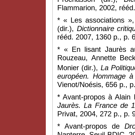
Flammarion, 2002, rééd.
* « Les associations »
(dir.),
Dictionnaire criti
rééd. 2007, 1360 p., p. 
* « En lisant Jaurès 
Rouzeau, Annette Beck
Monier (dir.),
La Politiq
européen. Hommage à 
Vienot/Noésis, 656 p., p
* Avant-propos à Alain
Jaurès. La France de 
Privat, 2004, 272 p., p. 
* Avant-propos de
Dr
Nanterre, Seuil-BDIC, 20