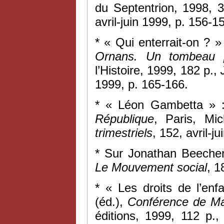
du Septentrion, 1998, 
avril-juin 1999, p. 156-1
* « Qui enterrait-on ?
Ornans. Un tombeau p
l’Histoire, 1999, 182 p.,
1999, p. 165-166.
* « Léon Gambetta » :
République
, Paris, Mi
trimestriels
, 152, avril-j
* Sur Jonathan Beeche
Le Mouvement social
, 1
* « Les droits de l’en
(éd.),
Conférence de Ma
éditions, 1999, 112 p.