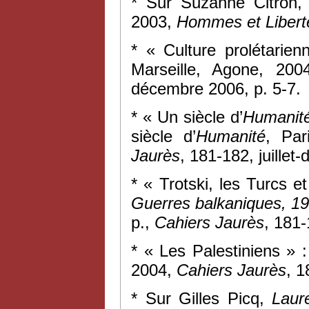
* Sur Suzanne Citron
2003,
Hommes et Libert
* « Culture prolétarie
Marseille, Agone, 20
décembre 2006, p. 5-7.
* « Un siècle d’
Humanit
siècle d’
Humanité
, Par
Jaurès
, 181-182, juillet
* « Trotski, les Turcs e
Guerres balkaniques, 1
p.,
Cahiers Jaurès
, 181-
* « Les Palestiniens » 
2004,
Cahiers Jaurès
, 1
* Sur Gilles Picq,
Laur