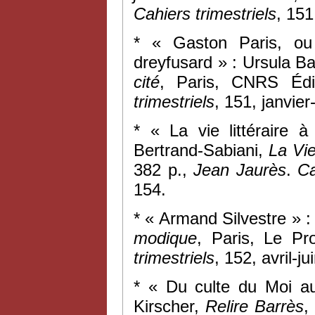
Cahiers trimestriels
, 151
* « Gaston Paris, ou
dreyfusard » : Ursula B
cité
, Paris, CNRS Édi
trimestriels
, 151, janvie
* « La vie littéraire 
Bertrand-Sabiani,
La Vie
382 p.,
Jean Jaurès
.
Cah
154.
* « Armand Silvestre » 
modique
, Paris, Le Pr
trimestriels
, 152, avril-j
* « Du culte du Moi au
Kirscher,
Relire Barrès
,