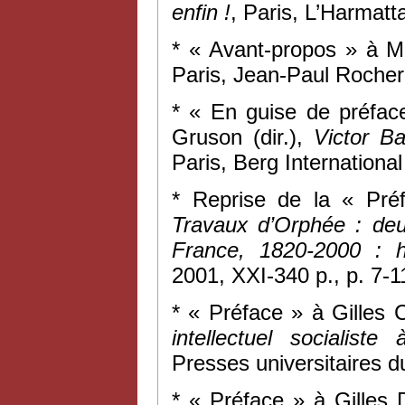
enfin !
, Paris, L’Harmatt
* « Avant-propos » à M
Paris, Jean-Paul Rocher 
* « En guise de préfac
Gruson (dir.),
Victor B
Paris, Berg International
* Reprise de la « Pr
Travaux d’Orphée : deu
France, 1820-2000 : h
2001, XXI-340 p., p. 7-1
* « Préface » à Gilles
intellectuel socialist
Presses universitaires d
* « Préface » à Gilles