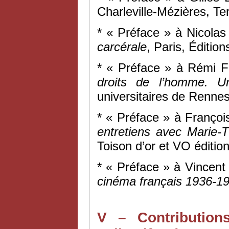
Charleville-Mézières, Te
* « Préface » à Nicolas
carcérale
, Paris, Éditio
* « Préface » à Rémi 
droits de l’homme. Un
universitaires de Rennes
* « Préface » à Franço
entretiens avec Marie-
Toison d’or et VO édition
* « Préface » à Vincen
cinéma français 1936-1
V – Contribution