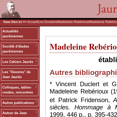
Vous êtes ici >>
Accueil
/
Les Dossiers
/
Madeleine Rebérioux
/Madeleine Rebério
Actualités
jaurésiennes
Madeleine Rebério
Société d'études
jaurésiennes
établ
Les Cahiers Jaurès
Autres bibliographi
Les "Oeuvres" de
Jean Jaurès
* Vincent Duclert et G
Colloques, tables-
Madeleine Rebérioux (1
rondes, rencontres
et Patrick Fridenson,
A
Autres publications
siècles. Hommage à M
1999, 446 p., p. 395-432
Autour de Jean