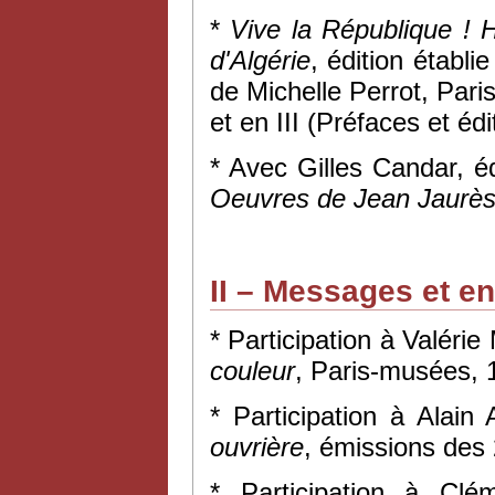
*
Vive la République ! H
d'Algérie
, édition établi
de Michelle Perrot, Pari
et en III (Préfaces et édit
* Avec Gilles Candar, é
Oeuvres de Jean Jaurè
II – Messages et e
* Participation à Valéri
couleur
, Paris-musées, 
* Participation à Alain
ouvrière
, émissions des
* Participation à Cl