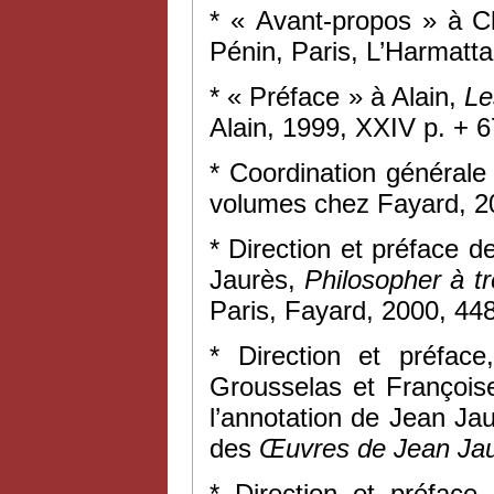
* « Avant-propos » à C
Pénin, Paris, L’Harmatta
* « Préface » à Alain,
Le
Alain, 1999, XXIV p. + 67
* Coordination général
volumes chez Fayard, 
* Direction et préface d
Jaurès,
Philosopher à t
Paris, Fayard, 2000, 448
* Direction et préface
Grousselas et Françoise 
l’annotation de Jean Ja
des
Œuvres de Jean Ja
* Direction et préface,