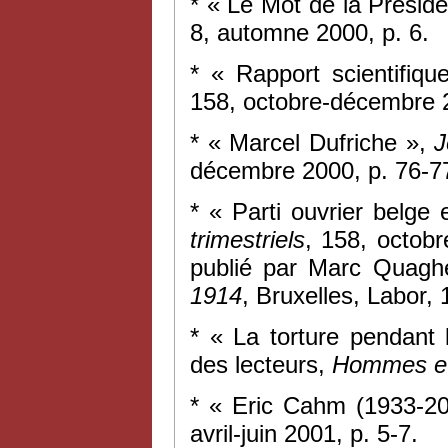
* « Le Mot de la Présid
8, automne 2000, p. 6.
* « Rapport scientifiq
158, octobre-décembre 2
* « Marcel Dufriche »,
J
décembre 2000, p. 76-7
* « Parti ouvrier belge 
trimestriels
, 158, octobr
publié par Marc Quagh
1914
, Bruxelles, Labor, 
* « La torture pendant 
des lecteurs,
Hommes et
* « Eric Cahm (1933-2
avril-juin 2001, p. 5-7.