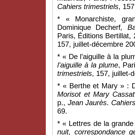
Cahiers trimestriels
, 157
* « Monarchiste, gran
Dominique Decherf
, Ba
Paris, Éditions Bertillat
157, juillet-décembre 20
* « De l’aiguille à la pl
l’aiguille à la plume
, Par
trimestriels
, 157, juille
* « Berthe et Mary » : 
Morisot et Mary Cassat
p.,
Jean Jaurès
.
Cahiers 
69.
* « Lettres de la grande
nuit, correspondance g