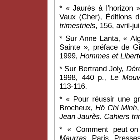
* « Jaurès à l’horizon
Vaux (Cher), Éditions d
trimestriels
, 156, avril-j
* Sur Anne Lanta, « Al
Sainte », préface de Gi
1999,
Hommes et Libert
* Sur Bertrand Joly,
Déro
1998, 440 p.,
Le Mouv
113-116.
* « Pour réussir une g
Brocheux,
Hô Chi Minh
Jean Jaurès
.
Cahiers tri
* « Comment peut-on
Maurras
, Paris, Press