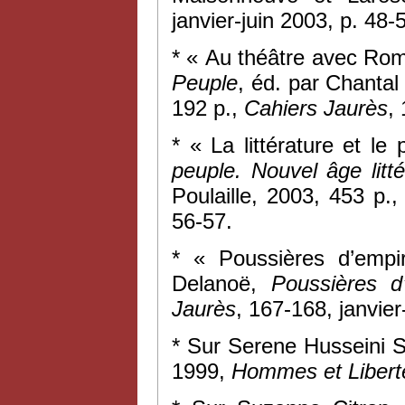
janvier-juin 2003, p. 48-
* « Au théâtre avec Rom
Peuple
, éd. par Chanta
192 p.,
Cahiers Jaurès
,
* « La littérature et le
peuple. Nouvel âge littér
Poulaille, 2003, 453 p.
56-57.
* « Poussières d’empi
Delanoë,
Poussières d
Jaurès
, 167-168, janvier
* Sur Serene Husseini 
1999,
Hommes et Libert