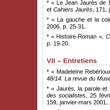
* « Le Jean Jaurès de 
et
Cahiers Jaurès
, 171,
* « La gauche et la col
2006, p. 25-31.
* « Histoire-Roman »,
C
p. 19-20.
VII – Entretiens
* « Madeleine Rebérioux
48/14. La revue du Mus
* « Jaurès, la parole et
des socialistes
, 25 fév
159, janvier-mars 2001, 