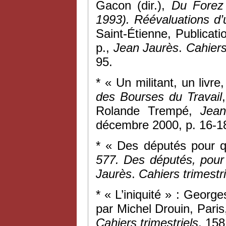
Gacon (dir.),
Du Forez
1993). Réévaluations d’u
Saint-Étienne, Publicati
p.,
Jean Jaurès
.
Cahiers 
95.
* « Un militant, un livr
des Bourses du Travail
Rolande Trempé,
Jean
décembre 2000, p. 16-1
* « Des députés pour qu
577. Des députés, pour 
Jaurès
.
Cahiers trimestri
* « L’iniquité » : Geor
par Michel Drouin, Pari
Cahiers trimestriels
, 158