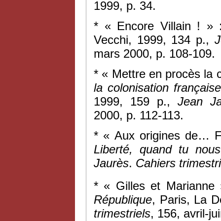
1999, p. 34.
* « Encore Villain ! 
Vecchi, 1999, 134 p.,
J
mars 2000, p. 108-109.
* « Mettre en procès la c
la colonisation françai
1999, 159 p.,
Jean Ja
2000, p. 112-113.
* « Aux origines de… F
Liberté, quand tu nous
Jaurès
.
Cahiers trimestri
* « Gilles et Marianne
République
, Paris, La 
trimestriels
, 156, avril-j