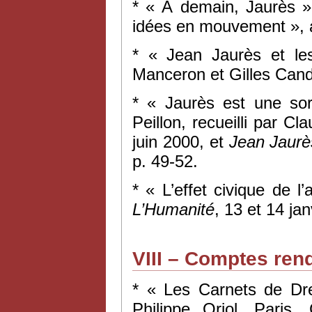
* « À demain, Jaurès »
idées en mouvement », a
* « Jean Jaurès et les
Manceron et Gilles Can
* « Jaurès est une sor
Peillon, recueilli par Cl
juin 2000, et
Jean Jaurè
p. 49-52.
* « L’effet civique de 
L’Humanité
, 13 et 14 ja
VIII – Comptes ren
* « Les Carnets de Dre
Philippe Oriol, Paris