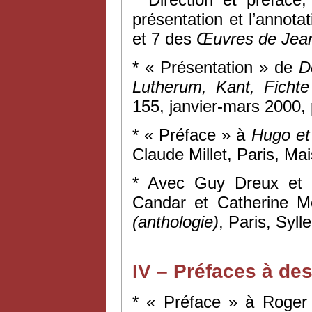
présentation et l’annot
et 7 des
Œuvres de Jea
* « Présentation » de
D
Lutherum, Kant, Fichte
155, janvier-mars 2000, 
* « Préface » à
Hugo et
Claude Millet, Paris, Ma
* Avec Guy Dreux et Ch
Candar et Catherine M
(anthologie)
, Paris, Syl
IV – Préfaces à de
* « Préface » à Roger