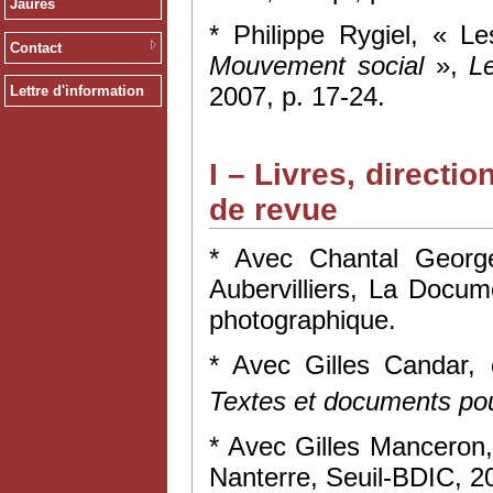
Jaurès
* Philippe Rygiel, « L
Contact
Mouvement social
»,
L
2007, p. 17-24.
Lettre d'information
I – Livres, directi
de revue
* Avec Chantal Georg
Aubervilliers, La Docum
photographique.
* Avec Gilles Candar,
Textes et documents pou
* Avec Gilles Manceron
Nanterre, Seuil-BDIC, 2