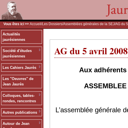
Vous êtes ici >>
Accueil
/
Les Dossiers
/
Assemblées générales de la SEJ
/AG du 5
Actualités
jaurésiennes
AG du 5 avril 2008
Société d'études
jaurésiennes
Les Cahiers Jaurès
Aux adhérents 
Les "Oeuvres" de
ASSEMBLEE 
Jean Jaurès
Colloques, tables-
rondes, rencontres
L’assemblée générale de
Autres publications
Autour de Jean