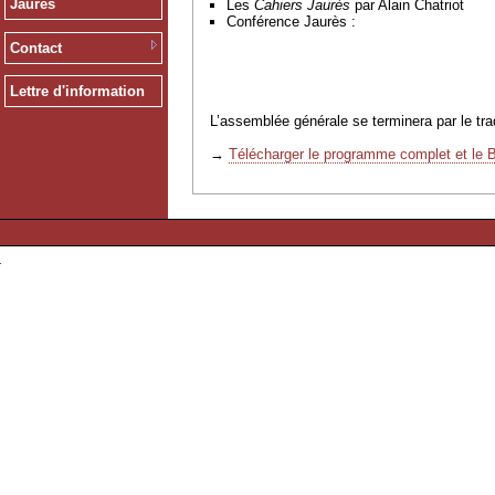
Jaurès
Les
Cahiers Jaurès
par Alain Chatriot
Conférence Jaurès :
Contact
Lettre d'information
L’assemblée générale se terminera par le tradi
→
Télécharger le programme complet et le B