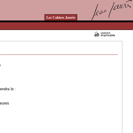
Les Cahiers Jaurès
12/12/2008 - Lu 10338 fois
s
endra le :
heures