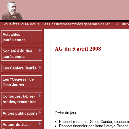
Vous êtes ici >>
Accueil
/
Les Dossiers
/
Assemblées générales de la SEJ
/AG du 5
Actualités
jaurésiennes
AG du 5 avril 2008
Société d'études
jaurésiennes
Les Cahiers Jaurès
Les "Oeuvres" de
Jean Jaurès
Colloques, tables-
rondes, rencontres
Ordre du jour :
Autres publications
Rapport moral par Gilles Candar, discussi
Autour de Jean
Rapport financier par Irène Lafaye-Procha