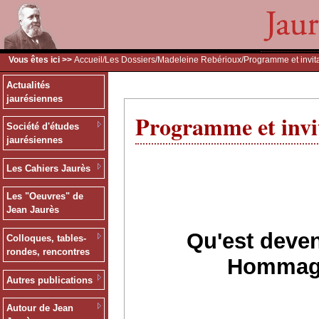
Vous êtes ici >>
Accueil
/
Les Dossiers
/
Madeleine Rebérioux
/Programme et invit
Actualités
jaurésiennes
Programme et invit
Société d'études
jaurésiennes
Les Cahiers Jaurès
Les "Oeuvres" de
Jean Jaurès
Qu'est deven
Colloques, tables-
rondes, rencontres
Hommage
Autres publications
Autour de Jean