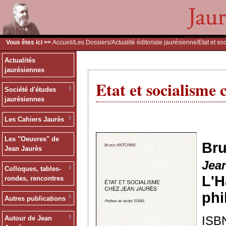
Vous êtes ici >>
Accueil
/
Les Dossiers
/
Actualité éditoriale jaurésienne
/Etat et s
Actualités
jaurésiennes
Etat et socialisme
Société d'études
jaurésiennes
Les Cahiers Jaurès
Les "Oeuvres" de
Br
Jean Jaurès
Jea
Colloques, tables-
L'
rondes, rencontres
phi
Autres publications
ISBN
Autour de Jean