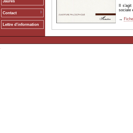
Jaurès
Il s'agi
sociale 
Contact
→
Fiche
Lettre d'information