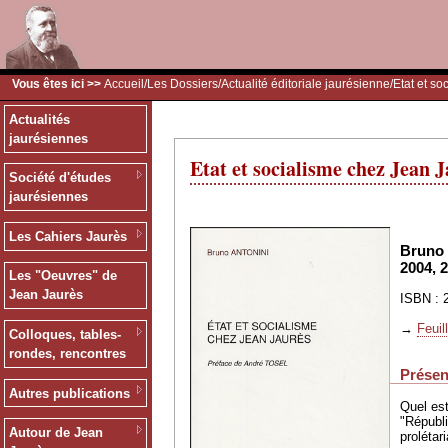
Vous êtes ici >>
Accueil
/
Les Dossiers
/
Actualité éditoriale jaurésienne
/Etat et s
Actualités
jaurésiennes
Etat et socialisme chez Jean 
Société d'études
jaurésiennes
Les Cahiers Jaurès
Bruno 
2004, 2
Les "Oeuvres" de
Jean Jaurès
ISBN : 2
→
Feuil
Colloques, tables-
rondes, rencontres
Présent
Autres publications
Quel est
"Républ
Autour de Jean
prolétari