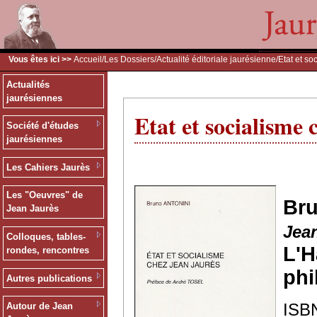
Vous êtes ici >>
Accueil
/
Les Dossiers
/
Actualité éditoriale jaurésienne
/Etat et s
Actualités
jaurésiennes
Etat et socialisme
Société d'études
jaurésiennes
Les Cahiers Jaurès
Les "Oeuvres" de
Br
Jean Jaurès
Jea
Colloques, tables-
L'
rondes, rencontres
phi
Autres publications
ISBN
Autour de Jean