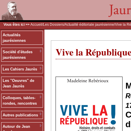
Vous êtes ici >>
Accueil
/
Les Dossiers
/
Actualité éditoriale jaurésienne
/Vive la R
Actualités
jaurésiennes
Vive la République
Société d'études
jaurésiennes
Les Cahiers Jaurès
Les "Oeuvres" de
Jean Jaurès
R
Colloques, tables-
rondes, rencontres
1
C
Autres publications
d
Autour de Jean