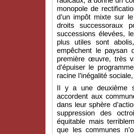
radicaux, a donné un cor
monopole de rectificatio
d’un impôt mixte sur le
droits successoraux p
successions élevées, l
plus utiles sont aboli
empêchent le paysan d’
première œuvre, très va
d’épuiser le programme
racine l’inégalité social
Il y a une deuxième s
accordent aux communes
dans leur sphère d’actio
suppression des octr
équitable mais terrible
que les communes n’on