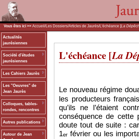
Vous êtes ici >>
Accueil
/
Les Dossiers
/
Articles de Jaurès
/L'échéance [
La Dépêc
Actualités
jaurésiennes
L'échéance [
La Dé
Société d'études
jaurésiennes
Les Cahiers Jaurès
Les "Oeuvres" de
Le nouveau régime douan
Jean Jaurès
les producteurs frança
Colloques, tables-
qu’ils ne l’étaient co
rondes, rencontres
conséquence de cette p
Autres publications
doute tout de suite : ca
1
février ou les import
er
Autour de Jean