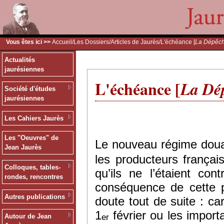
Vous êtes ici >>
Accueil
/
Les Dossiers
/
Articles de Jaurès
/L'échéance [
La Dépêc
Actualités
jaurésiennes
L'échéance [
La Dé
Société d'études
jaurésiennes
Les Cahiers Jaurès
Les "Oeuvres" de
Le nouveau régime douan
Jean Jaurès
les producteurs frança
Colloques, tables-
qu’ils ne l’étaient co
rondes, rencontres
conséquence de cette p
Autres publications
doute tout de suite : ca
1
février ou les import
er
Autour de Jean