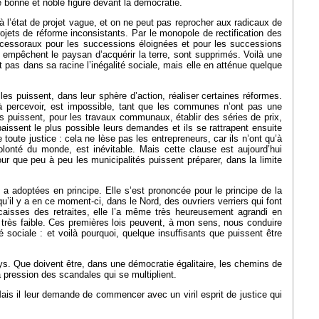
e bonne et noble figure devant la démocratie.
s à l’état de projet vague, et on ne peut pas reprocher aux radicaux de
jets de réforme inconsistants. Par le monopole de rectification des
successoraux pour les successions éloignées et pour les successions
i empêchent le paysan d’acquérir la terre, sont supprimés. Voilà une
t pas dans sa racine l’inégalité sociale, mais elle en atténue quelque
s puissent, dans leur sphère d’action, réaliser certaines réformes.
à percevoir, est impossible, tant que les communes n’ont pas une
lles puissent, pour les travaux communaux, établir des séries de prix,
aissent le plus possible leurs demandes et ils se rattrapent ensuite
toute justice : cela ne lèse pas les entrepreneurs, car ils n’ont qu’à
olonté du monde, est inévitable. Mais cette clause est aujourd’hui
ur que peu à peu les municipalités puissent préparer, dans la limite
le a adoptées en principe. Elle s’est prononcée pour le principe de la
il y a en ce moment-ci, dans le Nord, des ouvriers verriers qui font
 caisses des retraites, elle l’a même très heureusement agrandi en
it très faible. Ces premières lois peuvent, à mon sens, nous conduire
 sociale : et voilà pourquoi, quelque insuffisants que puissent être
pays. Que doivent être, dans une démocratie égalitaire, les chemins de
 pression des scandales qui se multiplient.
is il leur demande de commencer avec un viril esprit de justice qui