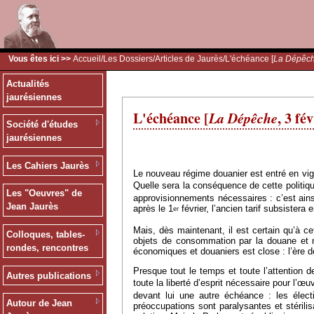
Vous êtes ici >>
Accueil
/
Les Dossiers
/
Articles de Jaurès
/L'échéance [
La Dépêc
Actualités
jaurésiennes
L'échéance [
La Dépêche
, 3 fé
Société d'études
jaurésiennes
Les Cahiers Jaurès
Le nouveau régime douanier est entré en vig
Quelle sera la conséquence de cette politiqu
Les "Oeuvres" de
approvisionnements nécessaires : c’est ains
Jean Jaurès
après le 1
février, l’ancien tarif subsister
er
Mais, dès maintenant, il est certain qu’à ce
Colloques, tables-
objets de consommation par la douane et ne
rondes, rencontres
économiques et douaniers est close : l’ère de
Presque tout le temps et toute l’attention 
Autres publications
toute la liberté d’esprit nécessaire pour l’
devant lui une autre échéance : les élec
Autour de Jean
préoccupations sont paralysantes et stérilis