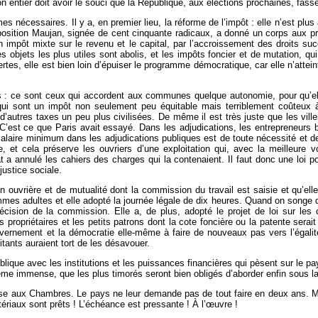
n entier doit avoir le souci que la République, aux élections prochaines, fass
es nécessaires. Il y a, en premier lieu, la réforme de l’impôt : elle n’est plu
position Maujan, signée de cent cinquante radicaux, a donné un corps aux pro
’un impôt mixte sur le revenu et le capital, par l’accroissement des droits 
objets les plus utiles sont abolis, et les impôts foncier et de mutation, qu
tes, elle est bien loin d’épuiser le programme démocratique, car elle n’attein
s : ce sont ceux qui accordent aux communes quelque autonomie, pour qu’elle
qui sont un impôt non seulement peu équitable mais terriblement coûteux 
ar d’autres taxes un peu plus civilisées. De même il est très juste que les vi
C’est ce que Paris avait essayé. Dans les adjudications, les entrepreneurs b
salaire minimum dans les adjudications publiques est de toute nécessité et de 
 et cela préserve les ouvriers d’une exploitation qui, avec la meilleure v
 a annulé les cahiers des charges qui la contenaient. Il faut donc une loi po
justice sociale.
ion ouvrière et de mutualité dont la commission du travail est saisie et qu’el
es adultes et elle adopté la journée légale de dix heures. Quand on songe qu’
cision de la commission. Elle a, de plus, adopté le projet de loi sur les
s propriétaires et les petits patrons dont la cote foncière ou la patente sera
ouvernement et la démocratie elle-même à faire de nouveaux pas vers l’égalité
itants auraient tort de les désavouer.
publique avec les institutions et les puissances financières qui pèsent sur le 
ème immense, que les plus timorés seront bien obligés d’aborder enfin sous la
pose aux Chambres. Le pays ne leur demande pas de tout faire en deux ans. Ma
tériaux sont prêts ! L’échéance est pressante ! À l’œuvre !