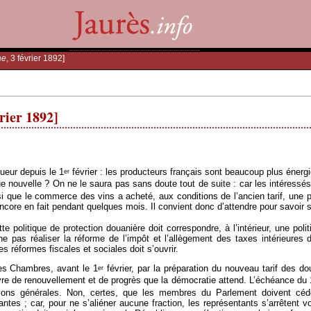
he
, 3 février 1892]
vrier 1892]
ueur depuis le 1
février : les producteurs français sont beaucoup plus énergi
er
e nouvelle ? On ne le saura pas sans doute tout de suite : car les intéressés
i que le commerce des vins a acheté, aux conditions de l’ancien tarif, une 
a encore en fait pendant quelques mois. Il convient donc d’attendre pour savoir
tte politique de protection douanière doit correspondre, à l’intérieur, une p
 pas réaliser la réforme de l’impôt et l’allègement des taxes intérieures
s réformes fiscales et sociales doit s’ouvrir.
des Chambres, avant le 1
février, par la préparation du nouveau tarif des dou
er
œuvre de renouvellement et de progrès que la démocratie attend. L’échéance du 
tions générales. Non, certes, que les membres du Parlement doivent céd
antes ; car, pour ne s’aliéner aucune fraction, les représentants s’arrêtent 