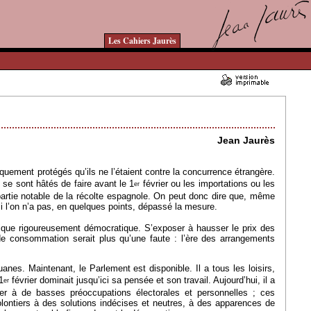
Les Cahiers Jaurès
12/03/2009 - Lu 14342 fois
Jean Jaurès
quement protégés qu’ils ne l’étaient contre la concurrence étrangère.
 se sont hâtés de faire avant le 1
février ou les importations ou les
er
partie notable de la récolte espagnole. On peut donc dire que, même
 si l’on n’a pas, en quelques points, dépassé la mesure.
olitique rigoureusement démocratique. S’exposer à hausser le prix des
 de consommation serait plus qu’une faute : l’ère des arrangements
anes. Maintenant, le Parlement est disponible. Il a tous les loisirs,
1
février dominait jusqu’ici sa pensée et son travail. Aujourd’hui, il a
er
er à de basses préoccupations électorales et personnelles ; ces
volontiers à des solutions indécises et neutres, à des apparences de