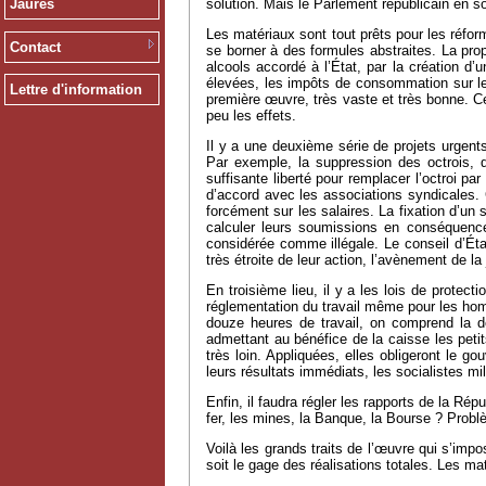
solution. Mais le Parlement républicain en so
Jaurès
Les matériaux sont tout prêts pour les réform
Contact
se borner à des formules abstraites. La pro
alcools accordé à l’État, par la création d
élevées, les impôts de consommation sur les 
Lettre d'information
première œuvre, très vaste et très bonne. Cer
peu les effets.
Il y a une deuxième série de projets urgent
Par exemple, la suppression des octrois, 
suffisante liberté pour remplacer l’octroi p
d’accord avec les associations syndicales. 
forcément sur les salaires. La fixation d’un 
calculer leurs soumissions en conséquence,
considérée comme illégale. Le conseil d’État
très étroite de leur action, l’avènement de la 
En troisième lieu, il y a les lois de protect
réglementation du travail même pour les homm
douze heures de travail, on comprend la dé
admettant au bénéfice de la caisse les petit
très loin. Appliquées, elles obligeront le g
leurs résultats immédiats, les socialistes mil
Enfin, il faudra régler les rapports de la Ré
fer, les mines, la Banque, la Bourse ? Probl
Voilà les grands traits de l’œuvre qui s’im
soit le gage des réalisations totales. Les ma