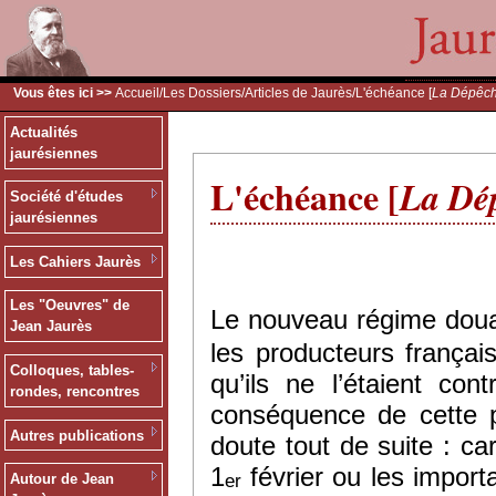
Vous êtes ici >>
Accueil
/
Les Dossiers
/
Articles de Jaurès
/L'échéance [
La Dépêc
Actualités
jaurésiennes
L'échéance [
La Dé
Société d'études
jaurésiennes
Les Cahiers Jaurès
Les "Oeuvres" de
Le nouveau régime douan
Jean Jaurès
les producteurs frança
Colloques, tables-
qu’ils ne l’étaient co
rondes, rencontres
conséquence de cette p
Autres publications
doute tout de suite : ca
1
février ou les import
er
Autour de Jean