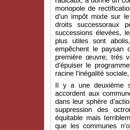
radicaux, a donné un cor
monopole de rectificatio
d’un impôt mixte sur le
droits successoraux p
successions élevées, l
plus utiles sont aboli
empêchent le paysan d’
première œuvre, très va
d’épuiser le programme
racine l’inégalité social
Il y a une deuxième s
accordent aux communes
dans leur sphère d’actio
suppression des octr
équitable mais terrible
que les communes n’on