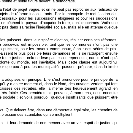
e bonne et noble figure devant la démocratie.
s à l’état de projet vague, et on ne peut pas reprocher aux radicaux de
jets de réforme inconsistants. Par le monopole de rectification des
successoraux pour les successions éloignées et pour les successions
i empêchent le paysan d’acquérir la terre, sont supprimés. Voilà une
t pas dans sa racine l’inégalité sociale, mais elle en atténue quelque
s puissent, dans leur sphère d’action, réaliser certaines réformes.
à percevoir, est impossible, tant que les communes n’ont pas une
lles puissent, pour les travaux communaux, établir des séries de prix,
aissent le plus possible leurs demandes et ils se rattrapent ensuite
toute justice : cela ne lèse pas les entrepreneurs, car ils n’ont qu’à
olonté du monde, est inévitable. Mais cette clause est aujourd’hui
ur que peu à peu les municipalités puissent préparer, dans la limite
le a adoptées en principe. Elle s’est prononcée pour le principe de la
il y a en ce moment-ci, dans le Nord, des ouvriers verriers qui font
 caisses des retraites, elle l’a même très heureusement agrandi en
it très faible. Ces premières lois peuvent, à mon sens, nous conduire
 sociale : et voilà pourquoi, quelque insuffisants que puissent être
pays. Que doivent être, dans une démocratie égalitaire, les chemins de
 pression des scandales qui se multiplient.
is il leur demande de commencer avec un viril esprit de justice qui