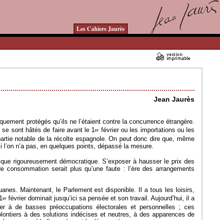
Les Cahiers Jaurès
12/03/2009 - Lu 14359 fois
Jean Jaurès
quement protégés qu’ils ne l’étaient contre la concurrence étrangère.
 se sont hâtés de faire avant le 1
février ou les importations ou les
er
partie notable de la récolte espagnole. On peut donc dire que, même
 si l’on n’a pas, en quelques points, dépassé la mesure.
olitique rigoureusement démocratique. S’exposer à hausser le prix des
 de consommation serait plus qu’une faute : l’ère des arrangements
anes. Maintenant, le Parlement est disponible. Il a tous les loisirs,
1
février dominait jusqu’ici sa pensée et son travail. Aujourd’hui, il a
er
er à de basses préoccupations électorales et personnelles ; ces
volontiers à des solutions indécises et neutres, à des apparences de