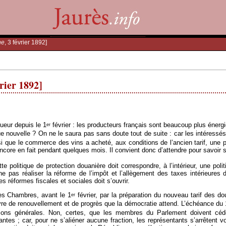
he
, 3 février 1892]
vrier 1892]
ueur depuis le 1
février : les producteurs français sont beaucoup plus énergi
er
e nouvelle ? On ne le saura pas sans doute tout de suite : car les intéressés
i que le commerce des vins a acheté, aux conditions de l’ancien tarif, une 
a encore en fait pendant quelques mois. Il convient donc d’attendre pour savoir
tte politique de protection douanière doit correspondre, à l’intérieur, une p
 pas réaliser la réforme de l’impôt et l’allègement des taxes intérieures
s réformes fiscales et sociales doit s’ouvrir.
des Chambres, avant le 1
février, par la préparation du nouveau tarif des dou
er
œuvre de renouvellement et de progrès que la démocratie attend. L’échéance du 
tions générales. Non, certes, que les membres du Parlement doivent céd
antes ; car, pour ne s’aliéner aucune fraction, les représentants s’arrêtent 