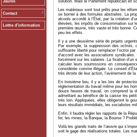
solution. Mais le Parlement républicain en so
Jaurès
Les matériaux sont tout prêts pour les réform
Contact
se borner à des formules abstraites. La pro
alcools accordé à l’État, par la création d
élevées, les impôts de consommation sur les 
Lettre d'information
première œuvre, très vaste et très bonne. Cer
peu les effets.
Il y a une deuxième série de projets urgent
Par exemple, la suppression des octrois, 
suffisante liberté pour remplacer l’octroi p
d’accord avec les associations syndicales. 
forcément sur les salaires. La fixation d’un 
calculer leurs soumissions en conséquence,
considérée comme illégale. Le conseil d’État
très étroite de leur action, l’avènement de la 
En troisième lieu, il y a les lois de protect
réglementation du travail même pour les homm
douze heures de travail, on comprend la dé
admettant au bénéfice de la caisse les petit
très loin. Appliquées, elles obligeront le g
leurs résultats immédiats, les socialistes mil
Enfin, il faudra régler les rapports de la Ré
fer, les mines, la Banque, la Bourse ? Probl
Voilà les grands traits de l’œuvre qui s’im
soit le gage des réalisations totales. Les ma