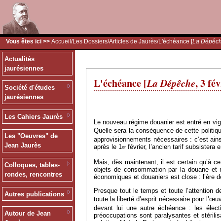
Vous êtes ici >>
Accueil
/
Les Dossiers
/
Articles de Jaurès
/L'échéance [
La Dépêc
Actualités
jaurésiennes
L'échéance [
La Dépêche
, 3 fé
Société d'études
jaurésiennes
Les Cahiers Jaurès
Le nouveau régime douanier est entré en vig
Quelle sera la conséquence de cette politiqu
Les "Oeuvres" de
approvisionnements nécessaires : c’est ains
Jean Jaurès
après le 1
février, l’ancien tarif subsister
er
Mais, dès maintenant, il est certain qu’à ce
Colloques, tables-
objets de consommation par la douane et ne
rondes, rencontres
économiques et douaniers est close : l’ère de
Presque tout le temps et toute l’attention 
Autres publications
toute la liberté d’esprit nécessaire pour l’
devant lui une autre échéance : les élec
Autour de Jean
préoccupations sont paralysantes et stérilis