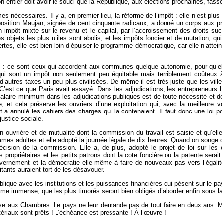
n entier doit avoir le souci que la République, aux élections prochaines, fass
es nécessaires. Il y a, en premier lieu, la réforme de l’impôt : elle n’est plu
position Maujan, signée de cent cinquante radicaux, a donné un corps aux pro
’un impôt mixte sur le revenu et le capital, par l’accroissement des droits 
objets les plus utiles sont abolis, et les impôts foncier et de mutation, qu
tes, elle est bien loin d’épuiser le programme démocratique, car elle n’attein
s : ce sont ceux qui accordent aux communes quelque autonomie, pour qu’elle
qui sont un impôt non seulement peu équitable mais terriblement coûteux 
ar d’autres taxes un peu plus civilisées. De même il est très juste que les vi
C’est ce que Paris avait essayé. Dans les adjudications, les entrepreneurs b
salaire minimum dans les adjudications publiques est de toute nécessité et de 
 et cela préserve les ouvriers d’une exploitation qui, avec la meilleure v
 a annulé les cahiers des charges qui la contenaient. Il faut donc une loi po
justice sociale.
ion ouvrière et de mutualité dont la commission du travail est saisie et qu’el
es adultes et elle adopté la journée légale de dix heures. Quand on songe qu’
cision de la commission. Elle a, de plus, adopté le projet de loi sur les
s propriétaires et les petits patrons dont la cote foncière ou la patente sera
ouvernement et la démocratie elle-même à faire de nouveaux pas vers l’égalité
itants auraient tort de les désavouer.
publique avec les institutions et les puissances financières qui pèsent sur le 
ème immense, que les plus timorés seront bien obligés d’aborder enfin sous la
pose aux Chambres. Le pays ne leur demande pas de tout faire en deux ans. Ma
tériaux sont prêts ! L’échéance est pressante ! À l’œuvre !