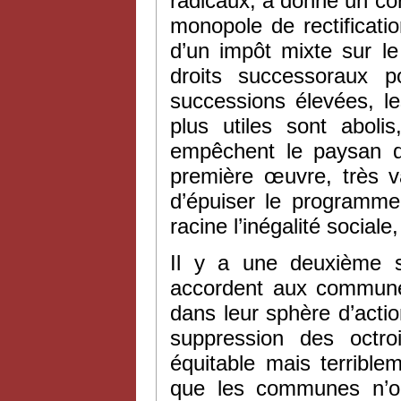
radicaux, a donné un cor
monopole de rectificatio
d’un impôt mixte sur le
droits successoraux p
successions élevées, l
plus utiles sont aboli
empêchent le paysan d’
première œuvre, très va
d’épuiser le programme
racine l’inégalité social
Il y a une deuxième s
accordent aux communes
dans leur sphère d’actio
suppression des octr
équitable mais terrible
que les communes n’on