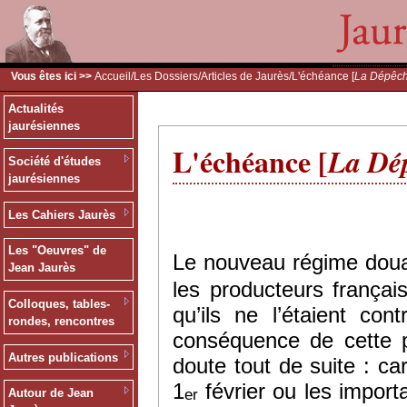
Vous êtes ici >>
Accueil
/
Les Dossiers
/
Articles de Jaurès
/L'échéance [
La Dépêc
Actualités
jaurésiennes
L'échéance [
La Dé
Société d'études
jaurésiennes
Les Cahiers Jaurès
Les "Oeuvres" de
Le nouveau régime douan
Jean Jaurès
les producteurs frança
Colloques, tables-
qu’ils ne l’étaient co
rondes, rencontres
conséquence de cette p
Autres publications
doute tout de suite : ca
1
février ou les import
er
Autour de Jean