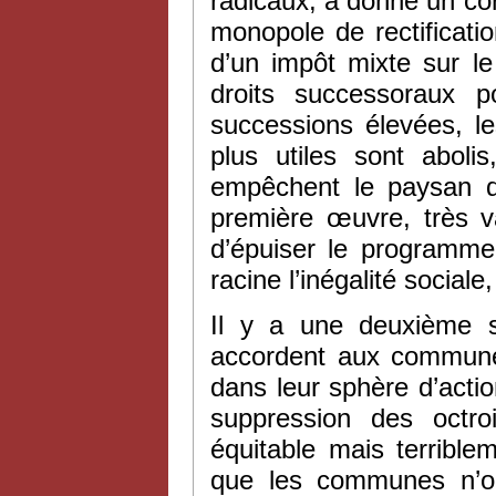
radicaux, a donné un cor
monopole de rectificatio
d’un impôt mixte sur le
droits successoraux p
successions élevées, l
plus utiles sont aboli
empêchent le paysan d’
première œuvre, très va
d’épuiser le programme
racine l’inégalité social
Il y a une deuxième s
accordent aux communes
dans leur sphère d’actio
suppression des octr
équitable mais terrible
que les communes n’on