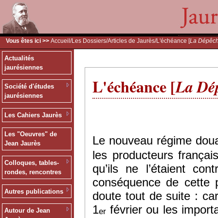
Vous êtes ici >>
Accueil
/
Les Dossiers
/
Articles de Jaurès
/L'échéance [
La Dépêc
Actualités
jaurésiennes
L'échéance [
La Dé
Société d'études
jaurésiennes
Les Cahiers Jaurès
Les "Oeuvres" de
Le nouveau régime douan
Jean Jaurès
les producteurs frança
Colloques, tables-
qu’ils ne l’étaient co
rondes, rencontres
conséquence de cette p
Autres publications
doute tout de suite : ca
1
février ou les import
er
Autour de Jean