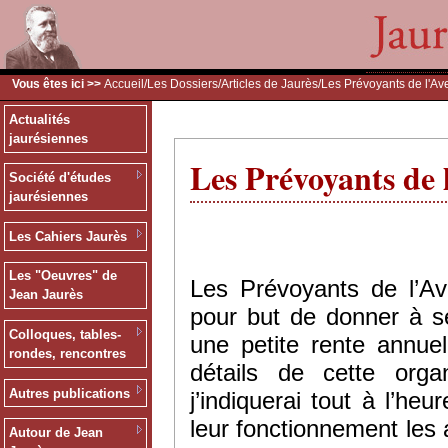
Vous êtes ici >>
Accueil
/
Les Dossiers
/
Articles de Jaurès
/Les Prévoyants de l'Ave
Actualités
jaurésiennes
Les Prévoyants de l
Société d'études
jaurésiennes
Les Cahiers Jaurès
Les "Oeuvres" de
Les Prévoyants de l’Av
Jean Jaurès
pour but de donner à s
Colloques, tables-
une petite rente annuell
rondes, rencontres
détails de cette orga
Autres publications
j’indiquerai tout à l’he
leur fonctionnement les 
Autour de Jean