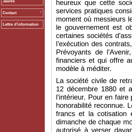
heureux que cette soc
Jaurès
services pratiques cons
Contact
moment où messieurs le
Lettre d'information
le gouvernement est obl
certaines sociétés d’as
l’exécution des contrat
Prévoyants de l’Aveni
financiers et qui offre 
modèle à méditer.
La société civile de ret
12 décembre 1880 et au
l’intérieur. Pour en faire 
honorabilité reconnue. L
francs et la cotisatio
dimanche de chaque mois
autorisé à verser davan