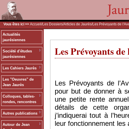
Vous êtes ici >>
Accueil
/
Les Dossiers
/
Articles de Jaurès
/Les Prévoyants de l'Ave
Actualités
jaurésiennes
Les Prévoyants de l
Société d'études
jaurésiennes
Les Cahiers Jaurès
Les "Oeuvres" de
Les Prévoyants de l’Av
Jean Jaurès
pour but de donner à s
Colloques, tables-
une petite rente annuell
rondes, rencontres
détails de cette orga
Autres publications
j’indiquerai tout à l’he
leur fonctionnement les 
Autour de Jean