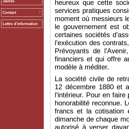
heureux que cette soc
Jaurès
services pratiques cons
Contact
moment où messieurs le
Lettre d'information
le gouvernement est obl
certaines sociétés d’as
l’exécution des contrat
Prévoyants de l’Aveni
financiers et qui offre 
modèle à méditer.
La société civile de ret
12 décembre 1880 et au
l’intérieur. Pour en faire 
honorabilité reconnue. L
francs et la cotisatio
dimanche de chaque mois
autorisé à verser davan