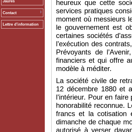
heureux que cette soc
Jaurès
services pratiques cons
Contact
moment où messieurs le
Lettre d'information
le gouvernement est obl
certaines sociétés d’as
l’exécution des contrat
Prévoyants de l’Aveni
financiers et qui offre 
modèle à méditer.
La société civile de ret
12 décembre 1880 et au
l’intérieur. Pour en faire 
honorabilité reconnue. L
francs et la cotisatio
dimanche de chaque mois
autorisé à verser davan