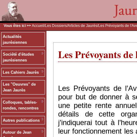
Vous êtes ici >>
Accueil
/
Les Dossiers
/
Articles de Jaurès
/Les Prévoyants de l'Ave
Actualités
jaurésiennes
Les Prévoyants de l
Société d'études
jaurésiennes
Les Cahiers Jaurès
Les "Oeuvres" de
Les Prévoyants de l’Av
Jean Jaurès
pour but de donner à s
Colloques, tables-
une petite rente annuell
rondes, rencontres
détails de cette orga
Autres publications
j’indiquerai tout à l’he
leur fonctionnement les 
Autour de Jean