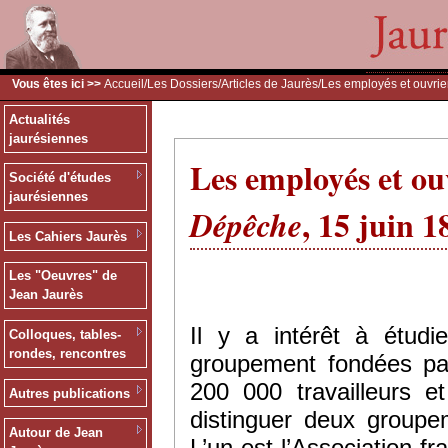
Vous êtes ici >>
Accueil
/
Les Dossiers
/
Articles de Jaurès
/Les employés et ouvrie
Actualités
jaurésiennes
Les employés et ouv
Société d'études
jaurésiennes
, 15 juin 1
Dépêche
Les Cahiers Jaurès
Les "Oeuvres" de
Jean Jaurès
Il y a intérêt à étud
Colloques, tables-
rondes, rencontres
groupement fondées par
200 000 travailleurs et
Autres publications
distinguer deux groupem
Autour de Jean
L’un est l’Association f