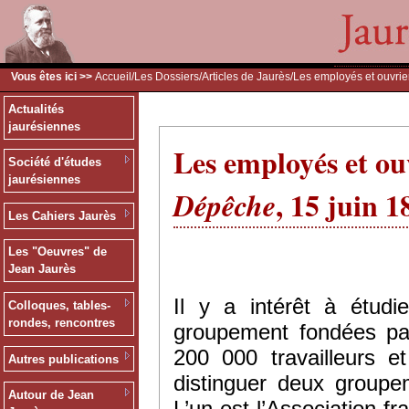
Vous êtes ici >>
Accueil
/
Les Dossiers
/
Articles de Jaurès
/Les employés et ouvrie
Actualités
jaurésiennes
Les employés et ouv
Société d'études
jaurésiennes
, 15 juin 1
Dépêche
Les Cahiers Jaurès
Les "Oeuvres" de
Jean Jaurès
Il y a intérêt à étud
Colloques, tables-
rondes, rencontres
groupement fondées par
200 000 travailleurs et
Autres publications
distinguer deux groupem
Autour de Jean
L’un est l’Association f