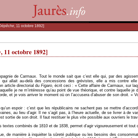
Dépêche
, 11 octobre 1892]
e
, 11 octobre 1892]
mpagnie de Carmaux. Tout le monde sait que c’est elle qui, par des agissem
qui allait au-delà des concessions des grévistes, elle a mis contre e
 article directorial du
Figaro
, écrit ceci : « Cette affaire de Carmaux, sur laq
aquelle je ne m’intéresse qu’au point de vue théorique, et contre laquelle j
de, et je vois arriver le moment où on l’accusera d’abuser de son droit. » 
qu’un espoir : c’est que les républicains ne sachent pas se mettre d’accord 
nes, au lieu d’agir. Il ne s’agit pas, à l’heure actuelle, de se livrer à de v
 sortie de son droit. Il faut restituer le plus vite possible aux ouvriers le trava
s textes combinés de 1810 et de 1838, permet d’agir vigoureusement et tout de s
due, de manière à inquiéter la sûreté publique ou les besoins des consommate