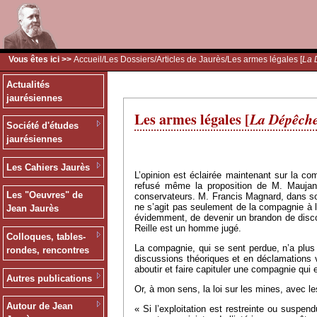
Vous êtes ici >>
Accueil
/
Les Dossiers
/
Articles de Jaurès
/Les armes légales [
La 
Actualités
jaurésiennes
Les armes légales [
La Dépêch
Société d'études
jaurésiennes
Les Cahiers Jaurès
L’opinion est éclairée maintenant sur la co
refusé même la proposition de M. Maujan 
Les "Oeuvres" de
conservateurs. M. Francis Magnard, dans son
ne s’agit pas seulement de la compagnie à l
Jean Jaurès
évidemment, de devenir un brandon de discor
Reille est un homme jugé.
Colloques, tables-
La compagnie, qui se sent perdue, n’a plus 
rondes, rencontres
discussions théoriques et en déclamations vai
aboutir et faire capituler une compagnie qui est
Autres publications
Or, à mon sens, la loi sur les mines, avec le
Autour de Jean
« Si l’exploitation est restreinte ou suspen