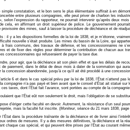
ne simple constatation, et le bon sens le plus élémentaire suffirait à en démo
concertée entre plusieurs compagnies, elle peut priver de charbon les industri
, selon l’expression du rapporteur, ne pourrait intervenir qu’après deux moi
e de cela, en affirmant un droit supérieur de police. Le gouvernement pourrai
e provisoire des mines, sauf à laisser la procédure de déchéance et de réadjud
: il y a les dispositions formelles de la loi de 1838, et je m’étonne, vraiment
ficulté nouvelle s’était produite. Les mines du bassin de la Loire, qui appa
ndre, à frais communs, des travaux de défense, et les concessionnaires ne s’e
ires et de fixer des règles pour déterminer la contribution de chacun aux tr
es concessionnaires qui refuseraient de payer la taxe due.
tendre, pour agir, que la déchéance ait son plein effet et que les délais de reco
aut de paiement, dans le délai de deux mois à dater de la sommation qui aura
r la concession abandonnée, jusqu’à ce qu’il ait été procédé à une concession
’article 6 et dans le cas spécial prévu par la loi de 1838, l’État n’attend pas 
 compagnie n’a pas payé et bien avant que le conseil d’État ait statué sur l
 ces taxes, dont l’État fait l’avance, sont portées au compte de la compagnie
ulaient que l’État eût non seulement le droit, mais l’obligation de se substit
se d’ériger cette faculté en devoir. Autrement, la résistance d’un seul pour
 rejetée, mais la faculté fut inscrite. (
Moniteur
, séance du 21 mars 1838, page 
er l’État dans la procédure traînante de la déchéance et de livrer ainsi l’int
deux ordres de mesures. Il y a des mesures définitives, la déchéance et la réad
vant chaque cas spécial, et qui peuvent être prises par l’État au courant mêm