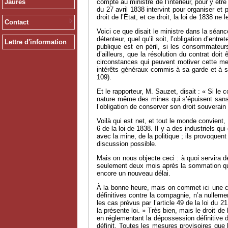
compte au ministre de l’intérieur, pour y être 
Jaurès
du 27 avril 1838 intervint pour organiser et
droit de l’État, et ce droit, la loi de 1838 ne l
Contact
Voici ce que disait le ministre dans la séanc
détenteur, quel qu’il soit, l’obligation d’en
Lettre d'information
publique est en péril, si les consommateurs 
d’ailleurs, que la résolution du contrat doit
circonstances qui peuvent motiver cette mes
intérêts généraux commis à sa garde et à sa
109).
Et le rapporteur, M. Sauzet, disait : « Si le 
nature même des mines qui s’épuisent sans se
l’obligation de conserver son droit souverain
Voilà qui est net, et tout le monde convient,
6 de la loi de 1838. Il y a des industriels qui
avec la mine, de la politique ; ils provoquent 
discussion possible.
Mais on nous objecte ceci : à quoi servira d
seulement deux mois après la sommation que l
encore un nouveau délai.
À la bonne heure, mais on commet ici une co
définitives contre la compagnie, n’a nullemen
les cas prévus par l’article 49 de la loi du 2
la présente loi. » Très bien, mais le droit d
en réglementant la dépossession définitive de 
définit. Toutes les mesures provisoires que