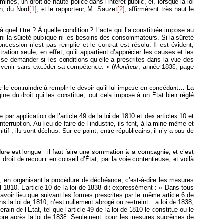
mines, un droit de haute police dans l’intérêt public, et, lorsque la loi
in, du Nord
[1]
, et le rapporteur, M. Sauzet
[2]
, affirmèrent très haut le
 quel titre ? À quelle condition ? L’acte qui l’a constituée impose au
re ni la sûreté publique ni les besoins des consommateurs. Si la sûreté
ncession n’est pas remplie et le contrat est résolu. Il est évident,
tration seule, en effet, qu’il appartient d’apprécier les causes et les
 se demander si les conditions qu’elle a prescrites dans la vue des
tervenir sans excéder sa compétence. » (
Moniteur
, année 1838, page
sse le contraindre à remplir le devoir qu’il lui impose en concédant… La
ne du droit qui les constitue, tout cela impose à un État bien réglé
ar application de l’article 49 de la loi de 1810 et des articles 10 et
nterruption. Au lieu de faire de l’industrie, ils font, à la mine même et
itif ; ils sont déchus. Sur ce point, entre républicains, il n’y a pas de
ure est longue ; il faut faire une sommation à la compagnie, et c’est
roit de recourir en conseil d’État, par la voie contentieuse, et voilà
, en organisant la procédure de déchéance, c’est-à-dire les mesures
ril 1810. L’article 10 de la loi de 1838 dit expressément : « Dans tous
nt avoir lieu que suivant les formes prescrites par le même article 6 de
ns la loi de 1810, n’est nullement abrogé ou restreint. La loi de 1838,
ain de l’État, tel que l’article 49 de la loi de 1810 le constitue ou le
ncore après la loi de 1838. Seulement, pour les mesures suprêmes de