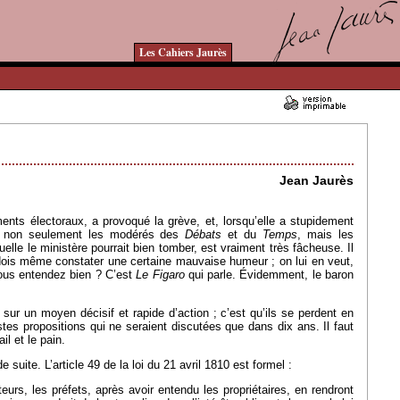
Les Cahiers Jaurès
24/03/2009 - Lu 16202 fois
Jean Jaurès
ents électoraux, a provoqué la grève, et, lorsqu’elle a stupidement
lle non seulement les modérés des
Débats
et du
Temps
, mais les
uelle le ministère pourrait bien tomber, est vraiment très fâcheuse. Il
e dois même constater une certaine mauvaise humeur ; on lui en veut,
Vous entendez bien ? C’est
Le Figaro
qui parle. Évidemment, le baron
sur un moyen décisif et rapide d’action ; c’est qu’ils se perdent en
astes propositions qui ne seraient discutées que dans dix ans. Il faut
il et le pain.
uite. L’article 49 de la loi du 21 avril 1810 est formel :
urs, les préfets, après avoir entendu les propriétaires, en rendront