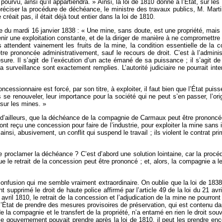
pourvu, ainsi qu’il appartiendra. » Ainsi, la loi de 1810 donne à l’État, sur les 
 préciser la procédure de déchéance, le ministre des travaux publics, M. Mart
e créait pas, il était déjà tout entier dans la loi de 1810.
e du mardi 16 janvier 1838 : « Une mine, sans doute, est une propriété, mais à
tretenir une exploitation constante, et de la diriger de manière à ne compromett
attendent vainement les fruits de la mine, la condition essentielle de la co
 être prononcée administrativement, sauf le recours de droit. C’est à l’adminis
ure. Il s’agit de l’exécution d’un acte émané de sa puissance ; il s’agit de
 surveillance sont exactement remplies. L’autorité judiciaire ne pourrait in
concessionnaire est forcé, par son titre, à exploiter, il faut bien que l’État pui
 renouveler, leur importance pour la société qui ne peut s’en passer, l’origi
 sur les mines. »
 d’ailleurs, que la déchéance de la compagnie de Carmaux peut être prononcée p
 ont reçu une concession pour faire de l’industrie, pour exploiter la mine sans i
ainsi, abusivement, un conflit qui suspend le travail ; ils violent le contrat prim
e proclamer la déchéance ? C’est d’abord une solution lointaine, car la procéd
e retrait de la concession peut être prononcé ; et, alors, la compagnie a le d
nfusion qui me semble vraiment extraordinaire. On oublie que la loi de 1838
t supprimé le droit de haute police affirmé par l’article 49 de la loi du 21 av
1 avril 1810, le retrait de la concession et l’adjudication de la mine ne pourro
e l’État de prendre des mesures provisoires de préservation, qui est contenu da
la compagnie et le transfert de la propriété, n’a entamé en rien le droit souver
 le gouvernement pouvait prendre après la loi de 1810, il peut les prendre e