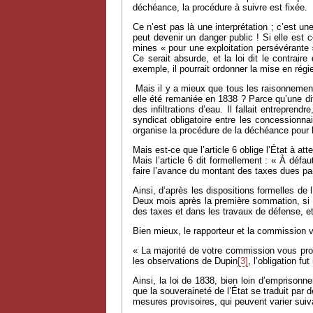
déchéance, la procédure à suivre est fixée.
Ce n’est pas là une interprétation ; c’est u
peut devenir un danger public ! Si elle est 
mines « pour une exploitation persévérante »
Ce serait absurde, et la loi dit le contrair
exemple, il pourrait ordonner la mise en régi
Mais il y a mieux que tous les raisonnements 
elle été remaniée en 1838 ? Parce qu’une dif
des infiltrations d’eau. Il fallait entrepre
syndicat obligatoire entre les concessionna
organise la procédure de la déchéance pour l
Mais est-ce que l’article 6 oblige l’État à at
Mais l’article 6 dit formellement : « À déf
faire l’avance du montant des taxes dues pa
Ainsi, d’après les dispositions formelles de l
Deux mois après la première sommation, si la
des taxes et dans les travaux de défense, et
Bien mieux, le rapporteur et la commission vo
« La majorité de votre commission vous propo
les observations de Dupin
[3]
, l’obligation fut
Ainsi, la loi de 1838, bien loin d’emprisonn
que la souveraineté de l’État se traduit par 
mesures provisoires, qui peuvent varier sui