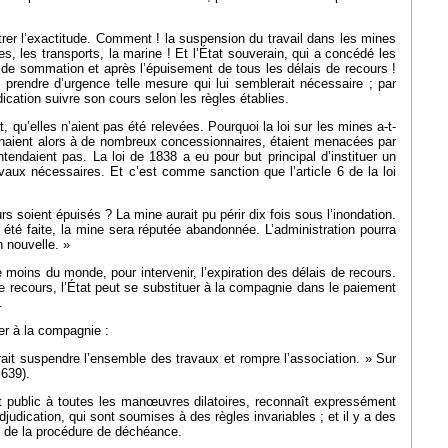
ntrer l’exactitude. Comment ! la suspension du travail dans les mines
es, les transports, la marine ! Et l’État souverain, qui a concédé les
s de sommation et après l’épuisement de tous les délais de recours !
t prendre d’urgence telle mesure qui lui semblerait nécessaire ; par
ication suivre son cours selon les règles établies.
, qu’elles n’aient pas été relevées. Pourquoi la loi sur les mines a-t-
rtenaient alors à de nombreux concessionnaires, étaient menacées par
ntendaient pas. La loi de 1838 a eu pour but principal d’instituer un
avaux nécessaires. Et c’est comme sanction que l’article 6 de la loi
urs soient épuisés ? La mine aurait pu périr dix fois sous l’inondation.
 été faite, la mine sera réputée abandonnée. L’administration pourra
 nouvelle. »
le moins du monde, pour intervenir, l’expiration des délais de recours.
e recours, l’État peut se substituer à la compagnie dans le paiement
.
uer à la compagnie :
rait suspendre l’ensemble des travaux et rompre l’association. » Sur
639).
érêt public à toutes les manœuvres dilatoires, reconnaît expressément
judication, qui sont soumises à des règles invariables ; et il y a des
e de la procédure de déchéance.