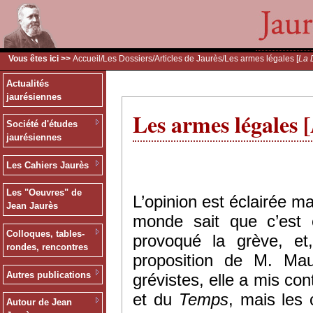
Vous êtes ici >>
Accueil
/
Les Dossiers
/
Articles de Jaurès
/Les armes légales [
La 
Actualités
jaurésiennes
Les armes légales [
Société d'études
jaurésiennes
Les Cahiers Jaurès
Les "Oeuvres" de
L’opinion est éclairée 
Jean Jaurès
monde sait que c’est 
Colloques, tables-
provoqué la grève, et
rondes, rencontres
proposition de M. Mau
Autres publications
grévistes, elle a mis c
et du
Temps
, mais les
Autour de Jean