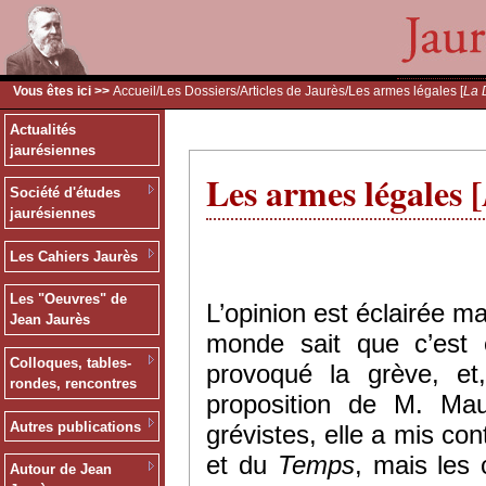
Vous êtes ici >>
Accueil
/
Les Dossiers
/
Articles de Jaurès
/Les armes légales [
La 
Actualités
jaurésiennes
Les armes légales [
Société d'études
jaurésiennes
Les Cahiers Jaurès
Les "Oeuvres" de
L’opinion est éclairée 
Jean Jaurès
monde sait que c’est 
Colloques, tables-
provoqué la grève, et
rondes, rencontres
proposition de M. Mau
Autres publications
grévistes, elle a mis c
et du
Temps
, mais les
Autour de Jean