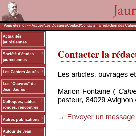
Vous êtes ici >>
Accueil
/
Les Dossiers
/
Contact
/Contacter la rédaction des Cahie
Actualités
jaurésiennes
Contacter la rédac
Société d'études
jaurésiennes
Les Cahiers Jaurès
Les articles, ouvrages e
Les "Oeuvres" de
Marion Fontaine (
Cahie
Jean Jaurès
pasteur, 84029 Avignon 
Colloques, tables-
rondes, rencontres
→
Envoyer un message 
Autres publications
Autour de Jean