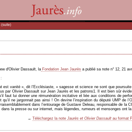
 (suite)
ew d'Olivier Dassault, la
Fondation Jean Jaurès
a publié sa note n° 12, 21 avr
 :
 est vanité », dit l’Ecclésiaste, « sagesse et science ne sont que poursuite 
s par Olivier Dassault sur Jean Jaurès et les patrons1. Il est bien sûr évide
il faut lui donner une rémunération incitative et liée aux conditions de perf
t qu’il ne jargonnait pas ainsi ! On devine l’inspiration du député UMP de l’
 vraisemblablement dans l’entourage de Gustave Deleau, responsable de la 
, dans la presse ou sur internet, mais légendes, rumeurs et mensonges ont la 
→
Téléchargez la note
Jaurès et Olivier Dassault
au format 