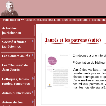
Vous êtes ici >>
Accueil
/
Les Dossiers
/
Etudes jaurésiennes
/Jaurès et les patrons
Actualités
jaurésiennes
Jaurès et les patrons (suite)
Société d'études
jaurésiennes
En réponse à une intervi
Les Cahiers Jaurès
Présentation de l'éditeur
Les "Oeuvres" de
Vanité des vanités… tout
Jean Jaurès
consternants propos tenu
classe courageuse et qu’
Colloques, tables-
d’une meilleure langue e
rondes, rencontres
des milieux patronaux,
maintes fois été signalé
Autres publications
Autour de Jean