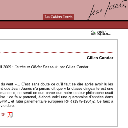
Les Cahiers Jaurès
27/04/2009 - Lu 12014 fois
Gilles Candar
il 2009 :
Jaurès et Olivier Dassault
, par Gilles Candar.
du vent »… C’est sans doute ce qu’il faut se dire après avoir lu les
nt que Jean Jaurès n’a jamais dit que « la classe dirigeante est une
ormance », ne serait-ce que parce que notre orateur philosophe usait
Oise : ce faux patronal, élaboré voici une quarantaine d’années dans
CGPME et futur parlementaire européen RPR (1979-1984)2. Ce faux a
vie dure.
PDF