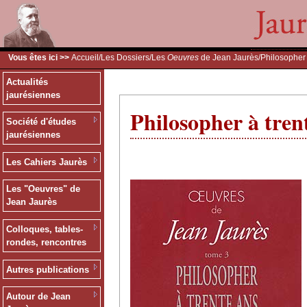
Vous êtes ici >>
Accueil
/
Les Dossiers
/
Les
Oeuvres
de Jean Jaurès
/Philosopher 
Actualités
jaurésiennes
Philosopher à tren
Société d'études
jaurésiennes
Les Cahiers Jaurès
Les "Oeuvres" de
Jean Jaurès
Colloques, tables-
rondes, rencontres
Autres publications
Autour de Jean