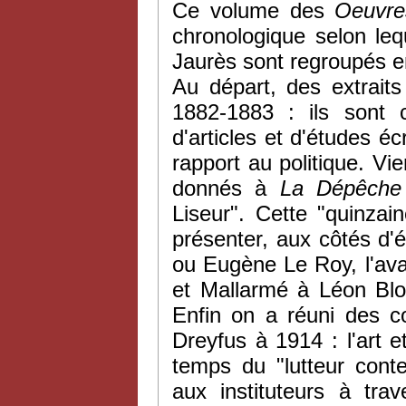
Ce volume des
Oeuvr
chronologique selon leq
Jaurès sont regroupés e
Au départ, des extrait
1882-1883 : ils sont 
d'articles et d'études éc
rapport au politique. Vi
donnés à
La Dépêche
Liseur". Cette "quinzain
présenter, aux côtés d
ou Eugène Le Roy, l'ava
et Mallarmé à Léon Bloy
Enfin on a réuni des co
Dreyfus à 1914 : l'art e
temps du "lutteur cont
aux instituteurs à tra