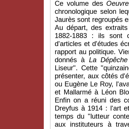
Ce volume des
Oeuvr
chronologique selon leq
Jaurès sont regroupés e
Au départ, des extrait
1882-1883 : ils sont 
d'articles et d'études éc
rapport au politique. Vi
donnés à
La Dépêche
Liseur". Cette "quinzain
présenter, aux côtés d
ou Eugène Le Roy, l'ava
et Mallarmé à Léon Bloy
Enfin on a réuni des co
Dreyfus à 1914 : l'art e
temps du "lutteur cont
aux instituteurs à tra