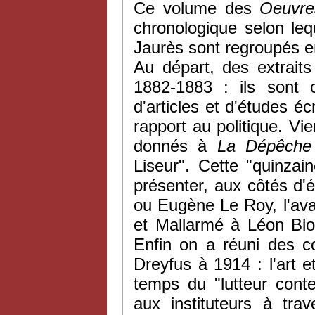
Ce volume des
Oeuvr
chronologique selon leq
Jaurès sont regroupés e
Au départ, des extrait
1882-1883 : ils sont 
d'articles et d'études éc
rapport au politique. Vi
donnés à
La Dépêche
Liseur". Cette "quinzain
présenter, aux côtés d
ou Eugène Le Roy, l'ava
et Mallarmé à Léon Bloy
Enfin on a réuni des co
Dreyfus à 1914 : l'art e
temps du "lutteur cont
aux instituteurs à tra