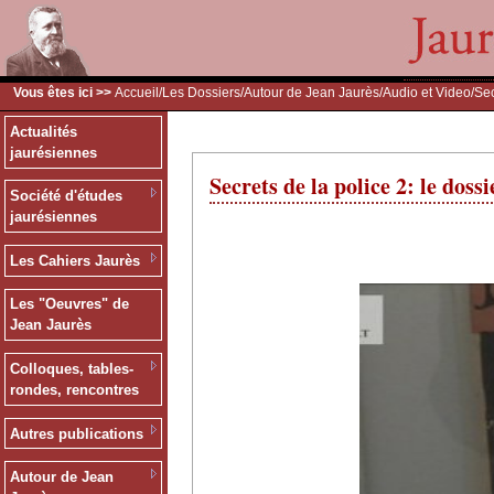
Vous êtes ici >>
Accueil
/
Les Dossiers
/
Autour de Jean Jaurès
/
Audio et Video
/Sec
Actualités
jaurésiennes
Secrets de la police 2: le doss
Société d'études
jaurésiennes
Les Cahiers Jaurès
Les "Oeuvres" de
Jean Jaurès
Colloques, tables-
rondes, rencontres
Autres publications
Autour de Jean